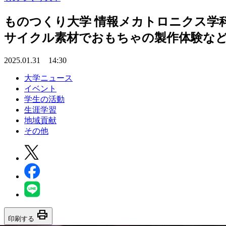
ものつくり大学 情報メカトロニクス学科
サイクル素材でおもちゃの製作体験な
2025.01.31 14:30
大学ニュース
イベント
学生の活動
生涯学習
地域貢献
その他
print
印刷する