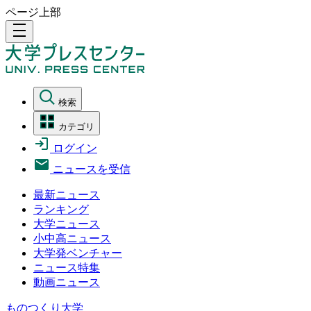
ページ上部
density_medium
検索
カテゴリ
ログイン
ニュースを受信
最新ニュース
ランキング
大学ニュース
小中高ニュース
大学発ベンチャー
ニュース特集
動画ニュース
ものつくり大学