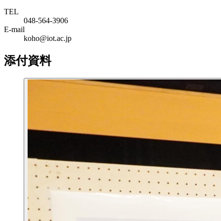
TEL
048-564-3906
E-mail
koho@iot.ac.jp
添付資料