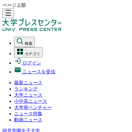
ページ上部
density_medium
検索
カテゴリ
ログイン
ニュースを受信
最新ニュース
ランキング
大学ニュース
小中高ニュース
大学発ベンチャー
ニュース特集
動画ニュース
跡見学園女子大学