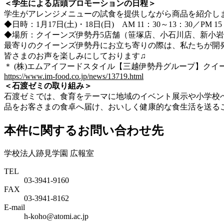
＜学生による店頭プロモーションの日程＞
学生がアレンジメニューの試食を提供しながら商品を紹介し
◆日時：1月17日(土)・18日(日) AM 11：30～13：30／PM 15
◆場所：クイーンズ伊勢丹5店舗（笹塚店、小石川店、新小
最寄りのクイーンズ伊勢丹にお立ち寄りの際は、私たちが開
皆さまのお声を楽しみにしております♫
＊ (株)エムアイフードスタイル【三越伊勢丹グループ】クイー
https://www.im-food.co.jp/news/13719.html
＜石渡ゼミの取り組み＞
石渡ゼミでは、食育をテーマに地域のイベント展示や小学校
品をお客さまの食卓へ届け、おいしく健康的な食生活を送る
本件に関するお問い合わせ先
学校法人跡見学園 広報室
TEL
03-3941-9160
FAX
03-3941-8162
E-mail
h-koho@atomi.ac.jp