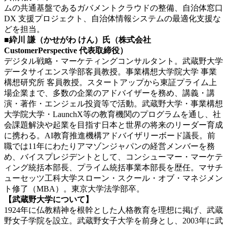
ムの共通基盤であるガバメントクラウドの整備、自治体窓口
DX 支援プロジェクト、自治体情報システムの最適化支援な
どを担当。
■紣川 謙（かせがわ けん）氏（株式会社
CustomerPerspective 代表取締役）
デジタル戦略・マーケティングコンサルタント。武蔵野大学
データサイエンス学部客員教授。事業構想大学院大学 事業
構想研究所 客員教授。スタートアップから東証プライム上
場企業まで、多数の企業のアドバイザーを務め、講義・講
演・著作・エンジェル投資等で活動。武蔵野大学・事業構想
大学院大学・LaunchX等の教育機関のプログラムを通し、社
会課題解決や起業を目指す日本と世界の将来のリーダー育成
に携わる。AI教育推進機構アドバイザリーボード議長。前
職では11年にわたりアマゾンジャパンの経営メンバーを務
め、バイスプレジデントとして、コンシューマー・マーケテ
ィング統括本部長、プライム統括事業本部長を歴任。マサチ
ューセッツ工科大学スローン・スクール・オブ・マネジメン
ト修了（MBA）。東京大学法学部卒。
【武蔵野大学について】
1924年に仏教精神を根幹とした人格教育を理想に掲げ、武蔵
野女子学院を設立。武蔵野女子大学を前身とし、2003年に武