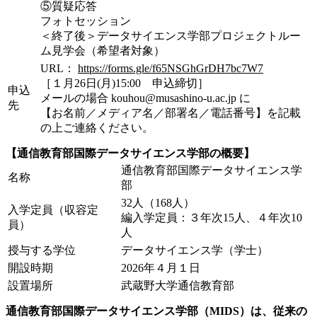
⑤質疑応答
フォトセッション
＜終了後＞データサイエンス学部プロジェクトルー
ム見学会（希望者対象）
URL：
https://forms.gle/f65NSGhGrDH7bc7W7
［１月26日(月)15:00 申込締切］
申込
メールの場合 kouhou@musashino-u.ac.jp に
先
【お名前／メディア名／部署名／電話番号】を記載
の上ご連絡ください。
【通信教育部国際データサイエンス学部の概要】
通信教育部国際データサイエンス学
名称
部
32人（168人）
入学定員（収容定
編入学定員：３年次15人、４年次10
員）
人
授与する学位
データサイエンス学（学士）
開設時期
2026年４月１日
設置場所
武蔵野大学通信教育部
通信教育部国際データサイエンス学部（MIDS）は、従来の