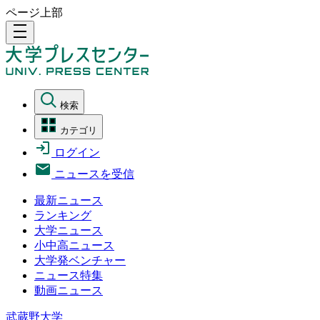
ページ上部
density_medium
検索
カテゴリ
ログイン
ニュースを受信
最新ニュース
ランキング
大学ニュース
小中高ニュース
大学発ベンチャー
ニュース特集
動画ニュース
武蔵野大学