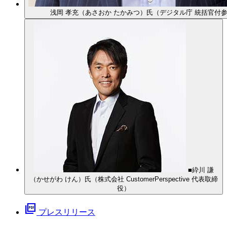
浅岡 孝充（あさおか たかみつ）氏（デジタル庁 統括官付
■紣川 謙
（かせがわ けん）氏（株式会社 CustomerPerspective 代表取締
役）
picture_as_pdf
プレスリリース