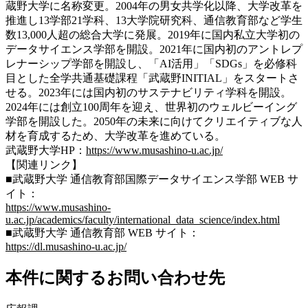
蔵野大学に名称変更。2004年の男女共学化以降、大学改革を
推進し13学部21学科、13大学院研究科、通信教育部など学生
数13,000人超の総合大学に発展。2019年に国内私立大学初の
データサイエンス学部を開設。2021年に国内初のアントレプ
レナーシップ学部を開設し、「AI活用」「SDGs」を必修科
目とした全学共通基礎課程「武蔵野INITIAL」をスタートさ
せる。2023年には国内初のサステナビリティ学科を開設。
2024年には創立100周年を迎え、世界初のウェルビーイング
学部を開設した。2050年の未来に向けてクリエイティブな人
材を育成するため、大学改革を進めている。
武蔵野大学HP：
https://www.musashino-u.ac.jp/
【関連リンク】
■武蔵野大学 通信教育部国際データサイエンス学部 WEB サ
イト：
https://www.musashino-
u.ac.jp/academics/faculty/international_data_science/index.html
■武蔵野大学 通信教育部 WEB サイト：
https://dl.musashino-u.ac.jp/
本件に関するお問い合わせ先