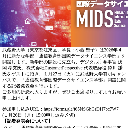
武蔵野大学（東京都江東区、学長：小西 聖子）は2026年４
月に新たな学部「通信教育部国際データサイエンス学部」を
開設します。新学部の開設に先立ち、デジタル庁参事官 浅
岡 孝充氏、株式会社CustomerPerspective 代表取締役 紣川 謙
氏をゲストに招き、１月27日（火）に武蔵野大学有明キャン
パスで、「通信教育部国際データサイエンス学部」開設に関
する記者発表会を行います。
ご多用の折恐れ入りますが、ぜひご出席賜りますようお願い
申し上げます。
参加申し込みURL：
https://forms.gle/f65NSGhGrDH7bc7W7
(１月26日（月）15:00申し込み〆切)
【記者発表会について】
タイ
「通信教育部国際データサイエンス学部」開設に関