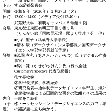
トル
する記者発表会
開催
令和８年（2026年）１月27日（火）
日時
13:00～14:00（メディア受付12:40～）
武蔵野大学 有明キャンパス５号館１ 階
会場
東京都江東区有明三丁目３番３号
（りんかい線「国際展示場」駅より徒歩７分 他）
■小西 聖子（武蔵野大学学長）
■清木 康（データサイエンス学部長／国際データサ
イエンス学部学部長就任予定）
登壇
■浅岡 孝充（あさおか たかみつ）氏（デジタル庁参
事官）
■紣川 謙（かせがわ けん）氏（株式会社
CustomerPerspective 代表取締役）
①学長挨拶
②学部長挨拶、学科紹介
③研究発表―通学制データサイエンス学部生、海外
協定校学生による国際的な研究の取組とその成果の
内容
一端をご紹介―
（予
④トークセッション「データサイエンスの力で世界
定）
の諸課題に立ち向かう」