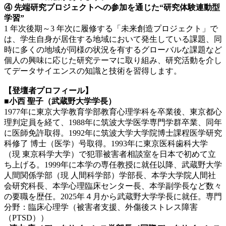
④ 先端研究プロジェクトへの参加を通じた“研究体験連動型
学習”
1 年次後期～3 年次に履修する「未来創造プロジェクト」で
は、学生自身が居住する地域において発生している課題、同
時に多くの地域が同様の状況を有するグローバルな課題など
個人の興味に応じた研究テーマに取り組み、研究活動を介し
てデータサイエンスの知識と技術を習得します。
【登壇者プロフィール】
■小西 聖子（武蔵野大学学長）
1977年に東京大学教育学部教育心理学科を卒業後、東京都心
理判定員を経て、1988年に筑波大学医学専門学群卒業、同年
に医師免許取得。1992年に筑波大学大学院博士課程医学研究
科修了 博士（医学）号取得。1993年に東京医科歯科大学
（現 東京科学大学）で犯罪被害者相談室を日本で初めて立
ち上げる。1999年に本学の専任教授に就任以降、武蔵野大学
人間関係学部（現 人間科学部）学部長、本学大学院人間社
会研究科長、本学心理臨床センター長、本学副学長など数々
の要職を歴任。2025年４月から武蔵野大学学長に就任。専門
分野：臨床心理学（被害者支援、外傷後ストレス障害
（PTSD））