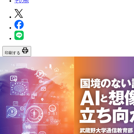
その他
print
印刷する