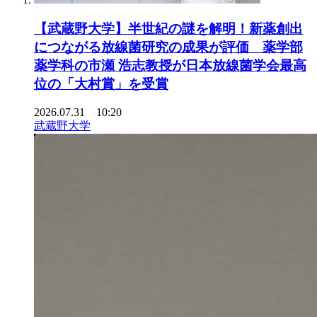
【武蔵野大学】半世紀の謎を解明！新薬創出
につながる放線菌研究の成果が評価 薬学部
薬学科の市瀬 浩志教授が日本放線菌学会最高
位の「大村賞」を受賞
2026.07.31 10:20
武蔵野大学