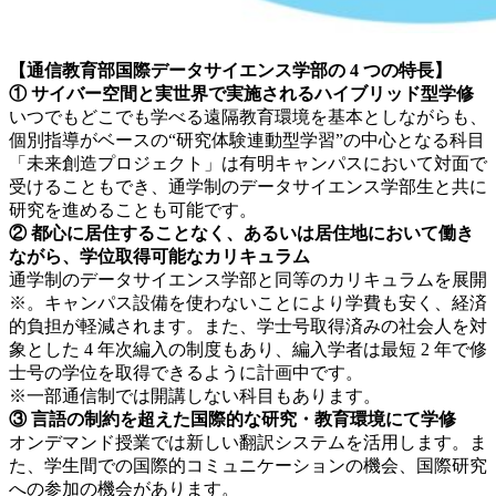
【通信教育部国際データサイエンス学部の 4 つの特長】
① サイバー空間と実世界で実施されるハイブリッド型学修
いつでもどこでも学べる遠隔教育環境を基本としながらも、
個別指導がベースの“研究体験連動型学習”の中心となる科目
「未来創造プロジェクト」は有明キャンパスにおいて対面で
受けることもでき、通学制のデータサイエンス学部生と共に
研究を進めることも可能です。
② 都心に居住することなく、あるいは居住地において働き
ながら、学位取得可能なカリキュラム
通学制のデータサイエンス学部と同等のカリキュラムを展開
※。キャンパス設備を使わないことにより学費も安く、経済
的負担が軽減されます。また、学士号取得済みの社会人を対
象とした 4 年次編入の制度もあり、編入学者は最短 2 年で修
士号の学位を取得できるように計画中です。
※一部通信制では開講しない科目もあります。
③ 言語の制約を超えた国際的な研究・教育環境にて学修
オンデマンド授業では新しい翻訳システムを活用します。ま
た、学生間での国際的コミュニケーションの機会、国際研究
への参加の機会があります。