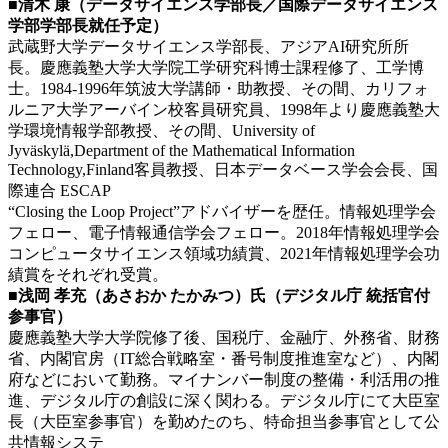
■清木 康（データサイエンス学部長／国際データサイエンス
学部学部長就任予定）
武蔵野大学データサイエンス学部長、アジアAI研究所所
長。慶應義塾大学大学院工学研究科博士課程修了、工学博
士。1984-1996年筑波大学講師・助教授、その間、カリフォ
ルニア大学アーバイン校客員研究員、1998年より慶應義塾大
学環境情報学部教授、その間、University of
Jyväskylä,Department of the Mathematical Information
Technology,Finland客員教授、日本データベース学会会長、国
際連合 ESCAP
“Closing the Loop Project”アドバイザーを歴任。情報処理学会
フェロー、電子情報通信学会フェロー。2018年情報処理学会
コンピュータサイエンス領域功績賞、2021年情報処理学会功
績賞をそれぞれ受賞。
■浅岡 孝充（あさおか たかみつ）氏（デジタル庁 統括官付
参事官）
慶應義塾大学大学院修了後、国税庁、金融庁、外務省、財務
省、内閣官房（IT総合戦略室・番号制度推進室など）、内閣
府などにおいて勤務。マイナンバー制度の整備・利活用の推
進、デジタル庁の創設に深く関わる。デジタル庁にて大臣室
長（大臣室参事官）を勤めたのち、特命担当参事官として公
共情報システ