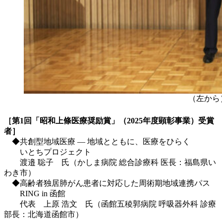
（左から）
［第1回「昭和上條医療奨励賞」（2025年度顕彰事業）受賞
者］
◆共創型地域医療 ― 地域とともに、医療をひらく
いとちプロジェクト
渡邉 聡子 氏（かしま病院 総合診療科 医長：福島県い
わき市）
◆高齢者独居肺がん患者に対応した周術期地域連携パス
RING in 函館
代表 上原 浩文 氏（函館五稜郭病院 呼吸器外科 診療
部長：北海道函館市）