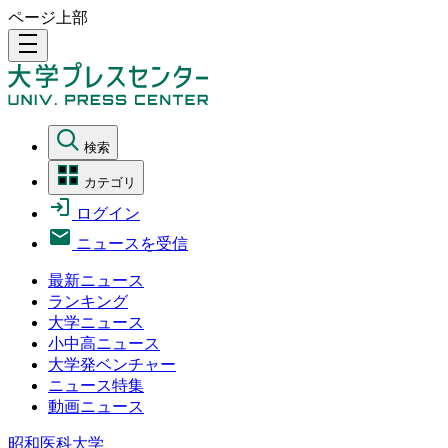
ページ上部
density_medium
検索
カテゴリ
ログイン
ニュースを受信
最新ニュース
ランキング
大学ニュース
小中高ニュース
大学発ベンチャー
ニュース特集
動画ニュース
昭和医科大学