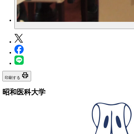
print
印刷する
昭和医科大学