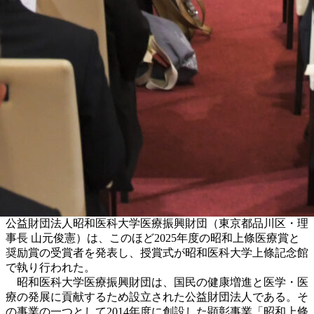
公益財団法人昭和医科大学医療振興財団（東京都品川区・理
事長 山元俊憲）は、このほど2025年度の昭和上條医療賞と
奨励賞の受賞者を発表し、授賞式が昭和医科大学上條記念館
で執り行われた。
昭和医科大学医療振興財団は、国民の健康増進と医学・医
療の発展に貢献するため設立された公益財団法人である。そ
の事業の一つとして2014年度に創設した顕彰事業「昭和上條