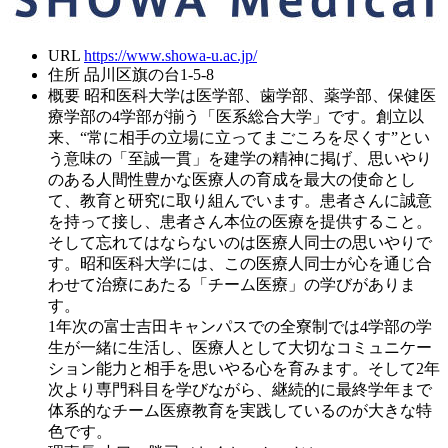
URL
https://www.showa-u.ac.jp/
住所
品川区旗の台1-5-8
概要
昭和医科大学は医学部、歯学部、薬学部、保健医
療学部の4学部が揃う「医系総合大学」です。創立以
来、“常に相手の立場に立ってまごころを尽くす”とい
う意味の「至誠一貫」を建学の精神に掲げ、思いやり
のある人間性豊かな医療人の育成を最大の使命とし
て、教育と研究に取り組んでいます。患者さんに誠意
を持って接し、患者さん本位の医療を提供すること。
そして忘れてはならないのは医療人同士の思いやりで
す。昭和医科大学には、この医療人同士が心を通じ合
わせて治療にあたる「チーム医療」の学びがありま
す。
1年次の富士吉田キャンパスでの全寮制では4学部の学
生が一緒に生活し、医療人として大切なコミュニケー
ション能力と相手を思いやる心を育みます。そして2年
次より専門科目を学びながら、継続的に最終学年まで
体系的なチーム医療教育を実践しているのが大きな特
色です。