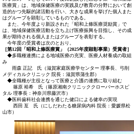
医療賞」は、地域保健医療の実践及び教育の分野において創
造的かつ先駆的諸活動を行い、大きな成果を挙げた個人また
はグループを顕彰しているものである。
また、今年度より新設された「昭和上條医療奨励賞」で
は、地域保健医療活動を立ち上げ医療振興を目指し、その成
果が期待される個人またはグループを表彰する。
今年度の受賞者は次のとおり。
［第12回「昭和上條医療賞」（2025年度顕彰事業）受賞者］
◆多職種連携による地域医療の充実、医療人材養成の取組
み
雨森 正記 氏（滋賀家庭医療学センター 理事長、弓削
メディカルクリニック 院長：滋賀県蒲生郡）
◆全職種が主役となって医療と介護の連携に取り組む
篠原 裕希 氏（篠原湘南クリニッククローバーホスピ
タル 理事長：神奈川県藤沢市）
◆医科歯科社会連携を通じた健口による健幸の実現
西田 亙 氏（にしだわたる糖尿病内科 院長：愛媛県松
山市）