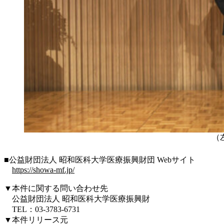
（
■公益財団法人 昭和医科大学医療振興財団 Webサイト
https://showa-mf.jp/
▼本件に関する問い合わせ先
公益財団法人 昭和医科大学医療振興財
TEL：03-3783-6731
▼本件リリース元