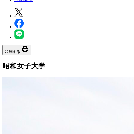
print
印刷する
昭和女子大学