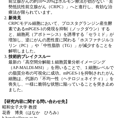
前立腺がんの約10〜20%はホルモン療法が効かない「去
勢抵抗性前立腺がん（CRPC）」へと進行し、有効な治
療法が限られています。
新発見
CRPCモデル細胞において、プロスタグランジン産生酵
素であるmPGES-1の発現を抑制（ノックダウン）する
と、細胞死（アポトーシス）を誘導する「セラミド」が
増加し、逆にがんの悪性度に関わる「ホスファチジルコ
リン（PC）」や「中性脂肪（TG）」が減少することを
解明しました。
技術的ブレイクスルー
最新の「高空間分解能１細胞質量分析イメージング
（AP-MALDI-MSI）」を用いることで、１細胞レベルで
の脂質分布の可視化に成功。mPGES-1を抑制されたがん
細胞は、代謝の「不均一性（ヘテロジェネイティ）」を
喪失し、一様に脆弱な状態に陥っていることを突き止め
ました。
【研究内容に関する問い合わせ先】
昭和女子大学 教授
花香 博美（はなか ひろみ）
h-hanaka@swu.ac.jp