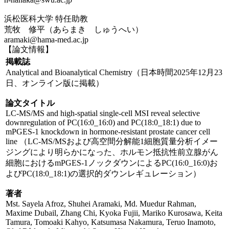
浜松医科大学 特任助教
荒牧 修平（あらまき しゅうへい）
aramaki@hama-med.ac.jp
【論文情報】
掲載誌
Analytical and Bioanalytical Chemistry（日本時間2025年12月23
日、オンライン版に掲載）
論文タイトル
LC-MS/MS and high-spatial single-cell MSI reveal selective
downregulation of PC(16:0_16:0) and PC(18:0_18:1) due to
mPGES-1 knockdown in hormone-resistant prostate cancer cell
line （LC-MS/MSおよび高空間分解能1細胞質量分析イメー
ジングにより明らかになった、ホルモン抵抗性前立腺がん
細胞におけるmPGES-1ノックダウンによるPC(16:0_16:0)お
よびPC(18:0_18:1)の選択的ダウンレギュレーション）
著者
Mst. Sayela Afroz, Shuhei Aramaki, Md. Muedur Rahman,
Maxime Dubail, Zhang Chi, Kyoka Fujii, Mariko Kurosawa, Keita
Tamura, Tomoaki Kahyo, Katsumasa Nakamura, Teruo Inamoto,