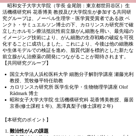
昭和女子大学大学院（学長 金尾朗：東京都世田谷区）生
活機構研究科 花香博美 教授及び大学院生が参加する共同研
究グループは、ノーベル生理学・医学賞受賞者である故 ベ
ンクト・サミュエルソン博士の下、カロリンスカ研究所で確
立したホルモン療法抵抗性前立腺がん細胞を用い、最先端の
イメージング技術により、がん細胞の生存戦略の破綻を可視
化することに成功しました。これにより、今後は他の細胞株
や生体モデルでの検証を進め、脂質代謝を標的とした新たな
前立腺がん治療薬の開発につながることが期待されます。
【共同研究グループ】
国立大学法人浜松医科大学 細胞分子解剖学講座 瀬藤光利
教授、荒牧修平特任助教
カロリンスカ研究所 医学生化学・生物物理学講座 Olof
Rådmark 博士
昭和女子大学大学院 生活機構研究科 花香博美教授、藤居
京香(修士課程１年)、黒澤真梨子(修士課程２年)
【本研究のポイント】
難治性がんの課題