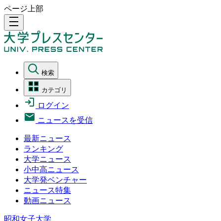
ページ上部
density_medium
検索
カテゴリ
ログイン
ニュースを受信
最新ニュース
ランキング
大学ニュース
小中高ニュース
大学発ベンチャー
ニュース特集
動画ニュース
昭和女子大学