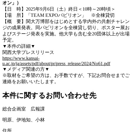
オン」）
【日 時】2025年9月6日（土）終日＜10時～20時頃＞
【場 所】「TEAM EXPOパビリオン」 ※全棟貸切
【概 要】関大万博部をはじめとする学内外の共創チャレン
ジの成果発表。同パビリオンを全棟貸し切り、ポスター展お
よびステージ発表を実施。他大学も含む全20団体以上が出場
予定。
▼本件の詳細▼
関西大学プレスリリース
https://www.kansai-
u.ac.jp/ja/assets/pdf/about/pr/press_release/2024/No61.pdf
▼メディア関連の方▼
※取材をご希望の方は、お手数ですが、下記お問合せまでご
連絡をお願いいたします。
本件に関するお問い合わせ先
総合企画室 広報課
明原、伊地知、小林
住所