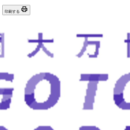
print
印刷する