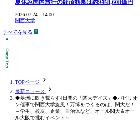
夏休み国内旅行の経済効果は約9兆8,608億円
2026.07.24 14:00
関西大学
すべてを見る
chevron_forward
TOPページ
chevron_forward
最新ニュース
◆夢洲に吹き荒らす4日間の「関大デイズ」◆パビリオ
ン催事で関西大学旋風！万博をつくるのは、関大だ！
～学生、校友、企業、自治体など、オール関大＆オー
ル大阪で挑むイベント～