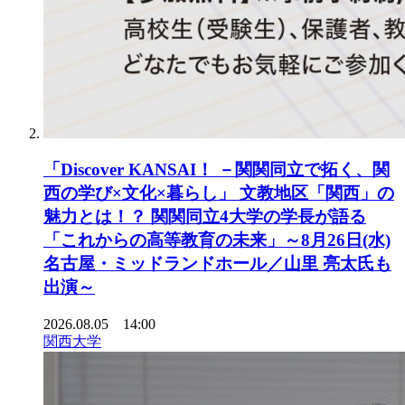
「Discover KANSAI！ －関関同立で拓く、関
西の学び×文化×暮らし」 文教地区「関西」の
魅力とは！？ 関関同立4大学の学長が語る
「これからの高等教育の未来」～8月26日(水)
名古屋・ミッドランドホール／山里 亮太氏も
出演～
2026.08.05 14:00
関西大学