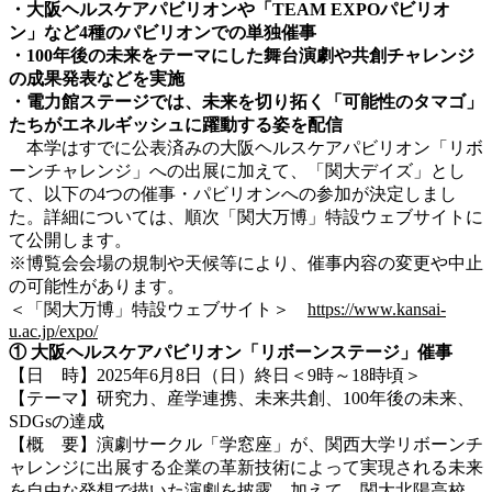
・大阪ヘルスケアパビリオンや「TEAM EXPOパビリオ
ン」など4種のパビリオンでの単独催事
・100年後の未来をテーマにした舞台演劇や共創チャレンジ
の成果発表などを実施
・電力館ステージでは、未来を切り拓く「可能性のタマゴ」
たちがエネルギッシュに躍動する姿を配信
本学はすでに公表済みの大阪ヘルスケアパビリオン「リボ
ーンチャレンジ」への出展に加えて、「関大デイズ」とし
て、以下の4つの催事・パビリオンへの参加が決定しまし
た。詳細については、順次「関大万博」特設ウェブサイトに
て公開します。
※博覧会会場の規制や天候等により、催事内容の変更や中止
の可能性があります。
＜「関大万博」特設ウェブサイト＞
https://www.kansai-
u.ac.jp/expo/
① 大阪ヘルスケアパビリオン「リボーンステージ」催事
【日 時】2025年6月8日（日）終日＜9時～18時頃＞
【テーマ】研究力、産学連携、未来共創、100年後の未来、
SDGsの達成
【概 要】演劇サークル「学窓座」が、関西大学リボーンチ
ャレンジに出展する企業の革新技術によって実現される未来
を自由な発想で描いた演劇を披露。加えて、関大北陽高校