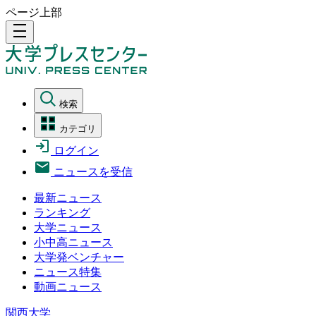
ページ上部
density_medium
検索
カテゴリ
ログイン
ニュースを受信
最新ニュース
ランキング
大学ニュース
小中高ニュース
大学発ベンチャー
ニュース特集
動画ニュース
関西大学