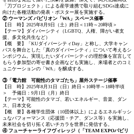
「刀プロジェクト」による産学連携で取り組むSDGs達成に
向けた各種活動の発表・ポスター展を実施する。
② ウーマンズ パビリオン「WA」スペース催事
【日 時】2025年8月9日（土）終日＜11時～20時頃＞
【テーマ】ダイバーシティ（LGBTQ、人権、障がい者支
援、多文化共生など）
【概 要】「KUダイバーシティDay」と称し、大学キャン
パスを舞台とした「真のダイバーシティ」について考えるシ
ンポジウム。実現したいダイバーシティの理想像を宣言して
もらう参加型の寄せ書き企画なども実施し、来場者とのコミ
ュニケーションの「WA」を醸成する。
③「電力館 可能性のタマゴたち」屋外ステージ催事
【日 時】2025年8月31日（日）終日＜10時半～18時半頃
＞ 予備日：9月1日（月）終日
【テーマ】可能性のタマゴ、若いエネルギー、音楽、ダン
ス、日本文化
【概 要】各種学生団体（10団体以上）によるエネルギッシ
ュなパフォーマンス（応援団・チア、ダンス等）を実施し、
未来社会を切り拓く若いチカラを世界に発信する。
④ フューチャーライフヴィレッジ（「TEAM EXPOパビリ