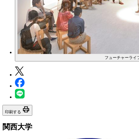
フューチャーライ
print
印刷する
関西大学