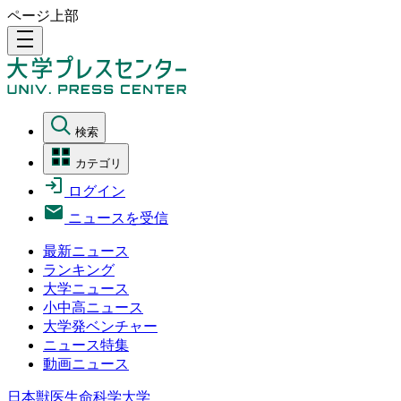
ページ上部
density_medium
検索
カテゴリ
ログイン
ニュースを受信
最新ニュース
ランキング
大学ニュース
小中高ニュース
大学発ベンチャー
ニュース特集
動画ニュース
日本獣医生命科学大学