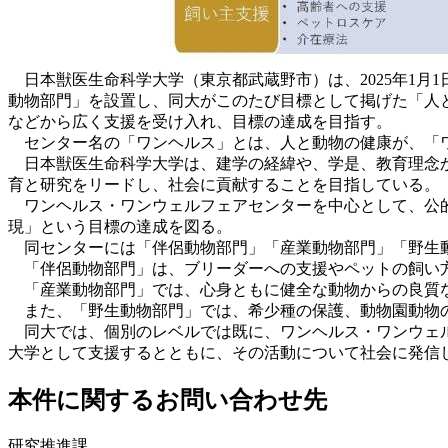
日本獣医生命科学大学（東京都武蔵野市）は、2025年1月
動物部門」を設置し、同大がこのたび目標として掲げた「人
などから広く支援を受け入れ、目標の達成を目指す。
センター名の「ワンヘルス」とは、人と動物の健康が、「
日本獣医生命科学大学は、建学の経緯や、学是、教育理念か
育と研究をリードし、社会に貢献することを目指している。
ワンヘルス・ワンウェルフェアセンターを中心として、公的
現」という目標の達成を図る。
同センターには「伴侶動物部門」「産業動物部門」「野生動
「伴侶動物部門」は、ブリーダーへの支援やペットの飼い方
「産業動物部門」では、心身ともに健全な動物からの良質な
また、「
野生動物部門」では、希少種の保護、動物園動物
同大では、個別のレベルでは既に、ワンヘルス・ワンウェル
大学として支援するとともに、その活動について社会に発信
本件に関するお問い合わせ先
研究推進課