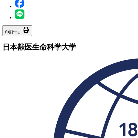
print
印刷する
日本獣医生命科学大学