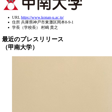
URL
https://www.konan-u.ac.jp/
住所
兵庫県神戸市東灘区岡本8-9-1
学長（学校長）
村嶋 貴之
最近のプレスリリース
（甲南大学）