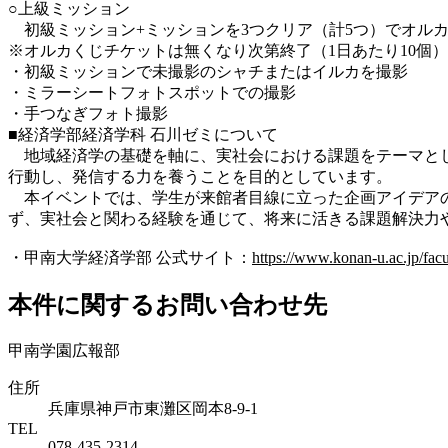
○上級ミッション
初級ミッション+ミッションを3つクリア（計5つ）でオル
※オルカくじチケットは無くなり次第終了（1日あたり10個）
・初級ミッションで未撮影のシャチまたはイルカを撮影
・ミラーシートフォトスポットでの撮影
・手つなぎフォト撮影
■経済学部経済学科 石川ゼミについて
地域経済学の基礎を軸に、実社会における課題をテーマとし
行動し、発信する力を養うことを目的としています。
本イベントでは、学生が来館者目線に立った企画アイデアの
ず、実社会と関わる経験を通じて、将来に活きる課題解決力
・甲南大学経済学部 公式サイト：
https://www.konan-u.ac.jp/fac
本件に関するお問い合わせ先
甲南学園広報部
住所
兵庫県神戸市東灘区岡本8-9-1
TEL
078-435-2314