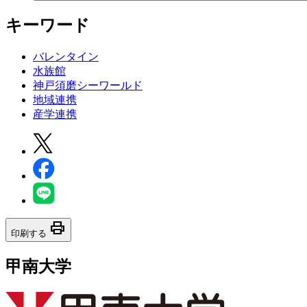
キーワード
バレンタイン
水族館
神戸須磨シーワールド
地域連携
産学連携
print
印刷する
甲南大学