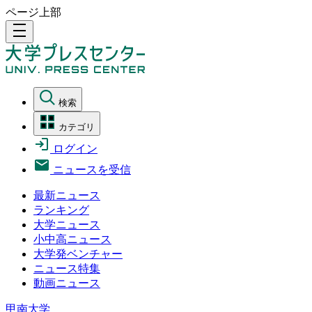
ページ上部
density_medium
検索
カテゴリ
ログイン
ニュースを受信
最新ニュース
ランキング
大学ニュース
小中高ニュース
大学発ベンチャー
ニュース特集
動画ニュース
甲南大学