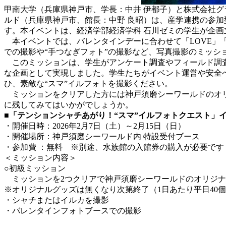
甲南大学（兵庫県神戸市、学長：中井 伊都子）と株式会社グ
ルド（兵庫県神戸市、館長：中野 良昭）は、産学連携の参加型
す。本イベントは、経済学部経済学科 石川ゼミの学生が企
本イベントでは、バレンタインデーに合わせて「LOVE」
での撮影や“手つなぎフォト”の撮影など、写真撮影のミッシ
このミッションは、学生がアンケート調査やフィールド調査
な企画として実現しました。学生たちがイベント運営や安全
ひ、素敵な“スマ”イルフォトを撮影ください。
ミッションをクリアした方には神戸須磨シーワールドのオリ
に残してみてはいかがでしょうか。
■
「テンションシャチあがり！“スマ”イルフォトクエスト」
・開催日時：2026年2月7日（土）～2月15日（日）
・開催場所：神戸須磨シーワールド内 特設受付ブース
・参加費 ：無料 ※別途、水族館の入館券の購入が必要です
＜ミッション内容＞
○初級ミッション
ミッションを2つクリアで神戸須磨シーワールドのオリジナ
※オリジナルグッズは無くなり次第終了（1日あたり平日40個
・シャチまたはイルカを撮影
・バレンタインフォトブースでの撮影