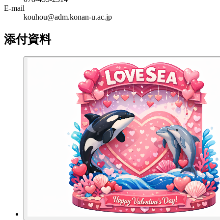
E-mail
kouhou@adm.konan-u.ac.jp
添付資料