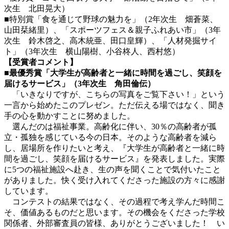
次生 北田晃大）
■特別賞「食を通じて野球の魅力を」（2年次生 畑蒼菜、
山田栞緒里）、「スポーツフェス＆親子ふれあい市」（3年
次生 鈴木啓之、高木統亜、田口皇輝）、「人材発掘サイ
ト」（3年次生 横山陽樹、小谷柊人、西村悠）
【受賞者コメント】
■最優秀賞「大学生が高齢者と一緒に時間を過ごし、笑顔を
届けるサービス」（3年次生 角田倫伝）
「いきなりですが、こちらの写真をご覧下さい！」という
一言から始めたこのプレゼン。ただ伝える場ではなく、聞き
手の心を動かすことに努めました。
選んだのは福祉事業。高齢化に伴い、30％の高齢者が孤
立・孤独を感じている今の日本。そのような高齢者を減ら
し、居場所を作りたいと考え、『大学生が高齢者と一緒に時
間を過ごし、笑顔を届けるサービス』を発表しました。実際
に5つの福祉施設へ赴き、生の声を聞くことで気付いたこと
がありました。快く受け入れてくださった施設の方々に感謝
しています。
コンテストの結果ではなく、その過程で考え学んだ時間こ
そ、価値あるものだと思います。その機会をくださった学校
関係者、外部審査員の皆様、ありがとうございました！ い