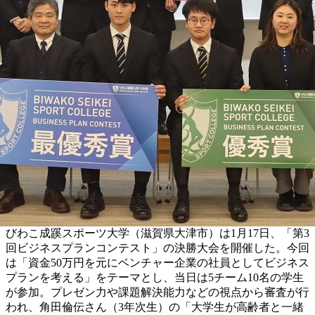
びわこ成蹊スポーツ大学（滋賀県大津市）は1月17日、「第3
回ビジネスプランコンテスト」の決勝大会を開催した。今回
は「資金50万円を元にベンチャー企業の社員としてビジネス
プランを考える」をテーマとし、当日は5チーム10名の学生
が参加。プレゼン力や課題解決能力などの視点から審査が行
われ、角田倫伝さん（3年次生）の「大学生が高齢者と一緒