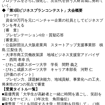
プログラムをさらに強化し、次世代を担う人材育成に努めて
いく。
◆「第3回ビジネスプランコンテスト」大会概要
［テーマ］
資金50万円を元にベンチャー企業の社員としてビジネスプ
ランを考える
［審 査］
プレゼンテーション6分・質疑応答
［審査員］
・公益財団法人大阪産業局 スタートアップ支援事業部 槙
島 江梨佳 氏
・大津市商工労働政策課 地域ビジネス支援室アドバイザ
ー 西岡 孝幸 氏
・びわこ成蹊スポーツ大学 学長 間野 義之
・びわこ成蹊スポーツ大学 キャリア本部長 河野 仁
［評価のポイント］
プレゼン力、課題解決能力、地域貢献、事業化への工夫、
将来性の5つの視点で審査
【受賞タイトル一覧】
■最優秀賞「大学生が高齢者と一緒に時間を過ごし、笑顔を
届けるサービス」（3年次生 角田倫伝）
■優秀賞「ゴミを回収する大学・部活動を目指して」（3年