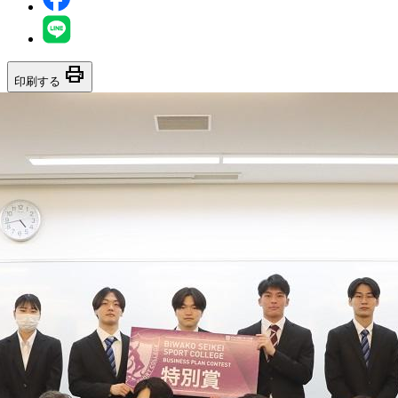
print
印刷する