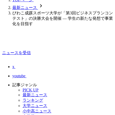
chevron_forward
最新ニュース
びわこ成蹊スポーツ大学が「第3回ビジネスプランコン
テスト」の決勝大会を開催 ― 学生の新たな発想で事業
化を目指す
ニュースを受信
x
youtube
記事ジャンル
PICK UP
最新ニュース
ランキング
大学ニュース
小中高ニュース