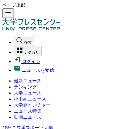
ページ上部
density_medium
検索
カテゴリ
ログイン
ニュースを受信
最新ニュース
ランキング
大学ニュース
小中高ニュース
大学発ベンチャー
ニュース特集
動画ニュース
びわこ成蹊スポーツ大学