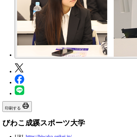
print
印刷する
びわこ成蹊スポーツ大学
URL
https://biwako-seikei.jp/