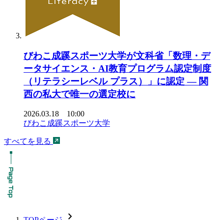
びわこ成蹊スポーツ大学が文科省「数理・デ
ータサイエンス・AI教育プログラム認定制度
（リテラシーレベル プラス）」に認定 ― 関
西の私大で唯一の選定校に
2026.03.18 10:00
びわこ成蹊スポーツ大学
すべてを見る
chevron_forward
TOPページ