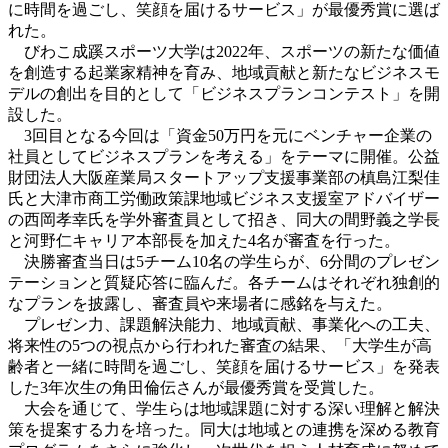
に時間を過ごし、笑顔を届けるサービス」が最優秀賞に選ば
れた。
びわこ成蹊スポーツ大学は2022年、スポーツの新たな価値
を創造する起業家精神を育み、地域貢献と新たなビジネスモ
デルの創出を目的として「ビジネスプランコンテスト」を開
設した。
3回目となる今回は「資金50万円を元にベンチャー企業の
社員としてビジネスプランを考える」をテーマに開催。公益
財団法人大阪産業局スタートアップ支援事業部の槙島江梨佳
氏と大津市商工労働政策課地域ビジネス支援室アドバイザー
の西岡孝幸氏を学外審査員として招き、同大の間野義之学長
と河野仁キャリア本部長を加えた4名が審査を行った。
決勝審査当日は5チーム10名の学生らが、6分間のプレゼン
テーションと質疑応答に臨んだ。各チームはそれぞれ独創的
なプランを披露し、審査員や来場者に感銘を与えた。
プレゼン力、課題解決能力、地域貢献、事業化への工夫、
将来性の5つの視点から行われた審査の結果、「大学生が高
齢者と一緒に時間を過ごし、笑顔を届けるサービス」を発表
した3年次生の角田倫伝さんが最優秀賞を受賞した。
大会を通じて、学生らは地域課題に対する深い理解と解決
策を提案する力を培った。同大は地域との連携を深める教育