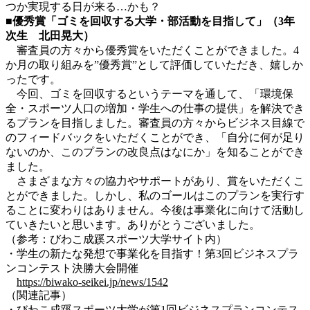
つか実現する日が来る…かも？
■優秀賞「ゴミを回収する大学・部活動を目指して」（3年
次生 北田晃大）
審査員の方々から優秀賞をいただくことができました。4
か月の取り組みを”優秀賞”として評価していただき、嬉しか
ったです。
今回、ゴミを回収するというテーマを通して、「環境保
全・スポーツ人口の増加・学生への仕事の提供」を解決でき
るプランを目指しました。審査員の方々からビジネス目線で
のフィードバックをいただくことができ、「自分に何が足り
ないのか、このプランの改良点はなにか」を知ることができ
ました。
さまざまな方々の協力やサポートがあり、賞をいただくこ
とができました。しかし、私のゴールはこのプランを実行す
ることに変わりはありません。今後は事業化に向けて活動し
ていきたいと思います。ありがとうございました。
（参考：びわこ成蹊スポーツ大学サイト内）
・学生の新たな発想で事業化を目指す！第3回ビジネスプラ
ンコンテスト決勝大会開催
https://biwako-seikei.jp/news/1542
（関連記事）
・びわこ成蹊スポーツ大学が第1回ビジネスプランコンテス