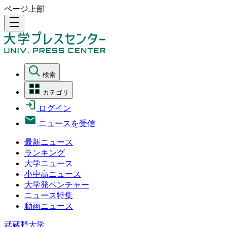
ページ上部
density_medium
検索
カテゴリ
ログイン
ニュースを受信
最新ニュース
ランキング
大学ニュース
小中高ニュース
大学発ベンチャー
ニュース特集
動画ニュース
武蔵野大学