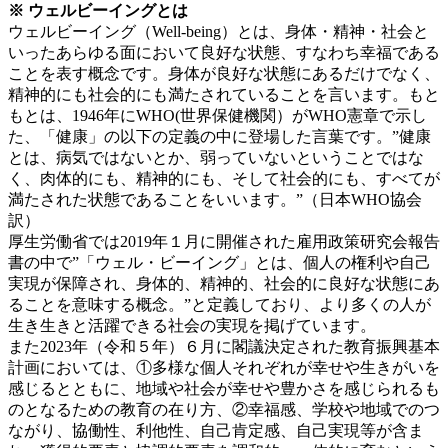
※ ウェルビーイングとは
ウェルビーイング（Well-being）とは、身体・精神・社会と
いったあらゆる面において良好な状態、すなわち幸福である
ことを表す概念です。身体が良好な状態にあるだけでなく、
精神的にも社会的にも満たされていることを言います。もと
もとは、1946年にWHO(世界保健機関）がWHO憲章で示し
た、「健康」の以下の定義の中に登場した言葉です。”健康
とは、病気ではないとか、弱っていないということではな
く、肉体的にも、精神的にも、そして社会的にも、すべてが
満たされた状態であることをいいます。”（日本WHO協会
訳）
厚生労働省では2019年１月に開催された雇用政策研究会報告
書の中で”「ウェル・ビーイング」とは、個人の権利や自己
実現が保障され、身体的、精神的、社会的に良好な状態にあ
ることを意味する概念。”と定義しており、より多くの人が
生き生きと活躍できる社会の実現を掲げています。
また2023年（令和５年）６月に閣議決定された教育振興基本
計画においては、①多様な個人それぞれが幸せや生きがいを
感じるとともに、地域や社会が幸せや豊かさを感じられるも
のとなるための教育の在り方、②幸福感、学校や地域でのつ
ながり、協働性、利他性、自己肯定感、自己実現等が含ま