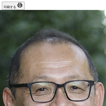
print
印刷する