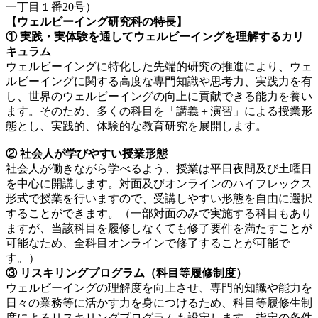
一丁目１番20号）
【ウェルビーイング研究科の特長】
① 実践・実体験を通してウェルビーイングを理解するカリ
キュラム
ウェルビーイングに特化した先端的研究の推進により、ウェ
ルビーイングに関する高度な専門知識や思考力、実践力を有
し、世界のウェルビーイングの向上に貢献できる能力を養い
ます。そのため、多くの科目を「講義＋演習」による授業形
態とし、実践的、体験的な教育研究を展開します。
② 社会人が学びやすい授業形態
社会人が働きながら学べるよう、授業は平日夜間及び土曜日
を中心に開講します。対面及びオンラインのハイフレックス
形式で授業を行いますので、受講しやすい形態を自由に選択
することができます。（一部対面のみで実施する科目もあり
ますが、当該科目を履修しなくても修了要件を満たすことが
可能なため、全科目オンラインで修了することが可能で
す。）
③ リスキリングプログラム（科目等履修制度）
ウェルビーイングの理解度を向上させ、専門的知識や能力を
日々の業務等に活かす力を身につけるため、科目等履修生制
度によるリスキリングプログラムも設定します。指定の条件