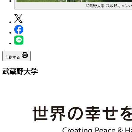
武蔵野大学 武蔵野キャン
print
印刷する
武蔵野大学