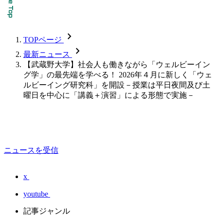
chevron_forward
TOPページ
chevron_forward
最新ニュース
【武蔵野大学】社会人も働きながら「ウェルビーイン
グ学」の最先端を学べる！ 2026年４月に新しく「ウェ
ルビーイング研究科」を開設－授業は平日夜間及び土
曜日を中心に「講義＋演習」による形態で実施－
ニュースを受信
x
youtube
記事ジャンル