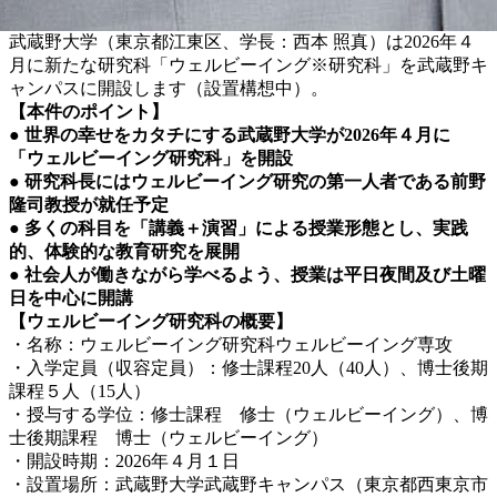
武蔵野大学（東京都江東区、学長：西本 照真）は2026年４
月に新たな研究科「ウェルビーイング※研究科」を武蔵野キ
ャンパスに開設します（設置構想中）。
【本件のポイント】
● 世界の幸せをカタチにする武蔵野大学が2026年４月に
「ウェルビーイング研究科」を開設
● 研究科長にはウェルビーイング研究の第一人者である前野
隆司教授が就任予定
● 多くの科目を「講義＋演習」による授業形態とし、実践
的、体験的な教育研究を展開
● 社会人が働きながら学べるよう、授業は平日夜間及び土曜
日を中心に開講
【ウェルビーイング研究科の概要】
・名称：ウェルビーイング研究科ウェルビーイング専攻
・入学定員（収容定員）：
修士課程20人（40人）、博士後期
課程５人（15人）
・授与する学位：
修士課程 修士（ウェルビーイング）、博
士後期課程 博士（ウェルビーイング）
・開設時期：2026年４月１日
・設置場所：武蔵野大学武蔵野キャンパス（東京都西東京市