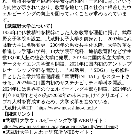
れ、獲得的要素と協調的要素を調和的・一体的に育むという
方向性が示されており、教育を通じて日本社会に根差したウ
ェルビーイングの向上を図っていくことが求められていま
す。
【武蔵野大学について】
1924年に仏教精神を根幹にした人格教育を理想に掲げ、武蔵
野女子学院を設立。武蔵野女子大学を前身とし、2003年に武
蔵野大学に名称変更。2004年の男女共学化以降、大学改革を
推進し13学部21学科、13大学院研究科、通信教育部など学生
数13,000人超の総合大学に発展。2019年に国内私立大学初の
データサイエンス学部を開設。2021年に国内初のアントレプ
レナーシップ学部を開設し、「AI活用」「SDGs」を必修科
目とした全学共通基礎課程「武蔵野INITIAL」をスタートさ
せる。2023年には国内初のサステナビリティ学科を開設。
2024年には世界初のウェルビーイング学部を開設。2024年の
創立100周年とその先の2050年の未来に向けてクリエイティ
ブな人材を育成するため、大学改革を進めている。
武蔵野大学HP：
https://www.musashino-u.ac.jp/
【関連リンク】
■武蔵野大学ウェルビーイング学部 WEBサイト：
https://www.musashino-u.ac.jp/academics/faculty/well-being/
■武蔵野大学しあわせ研究所 WEBサイト：