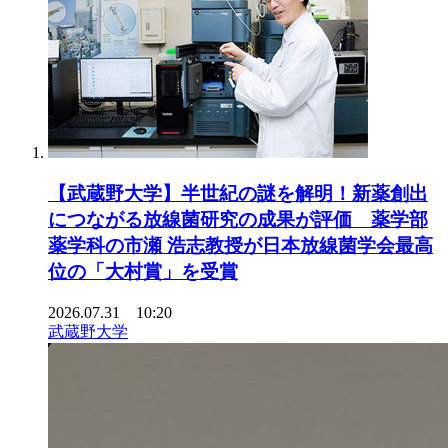
【武蔵野大学】半世紀の謎を解明！新薬創出
につながる放線菌研究の成果が評価 薬学部
薬学科の市瀬 浩志教授が日本放線菌学会最高
位の「大村賞」を受賞
2026.07.31 10:20
武蔵野大学