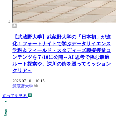
【武蔵野大学】武蔵野大学の「日本初」が進
化！フォートナイトで学ぶデータサイエンス
学科＆フィールド・スタディーズ模擬授業コ
ンテンツを７/10に公開～AI 思考で挑む最適
ルート探索や、深川の街を巡ってミッション
クリア～
2026.07.10 10:15
武蔵野大学
すべてを見る