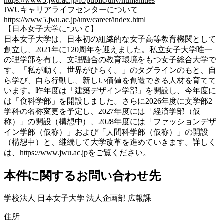
https://www3.jwu.ac.jp/fc/public/unv/humanities
JWUキャリアライフセンターについて
https://www5.jwu.ac.jp/unv/career/index.html
【日本女子大学について】
日本女子大学は、日本初の組織的な女子高等教育機関として
創立し、2021年に120周年を迎えました。私立女子大学唯一
の理学部を有し、文理融合の教育環境をもつ女子総合大学で
す。「私が動く、世界がひらく。」のタグラインのもと、自
ら学び、自ら行動し、新しい価値を創造できる人材を育てて
います。昨年度は「建築デザイン学部」を開設し、今年度に
は「食科学部」を開設しました。さらに2026年度に文学部2
学科の名称変更を予定し、2027年度には「経済学部（仮
称）」の開設（構想中）、2028年度には「ファッションデザ
イン学部（仮称）」および「人間科学部（仮称）」の開設
（構想中）と、継続して大学改革を進めていきます。詳しく
は、
https://www.jwu.ac.jp
をご覧ください。
本件に関するお問い合わせ先
学校法人 日本女子大学 法人企画部 広報課
住所