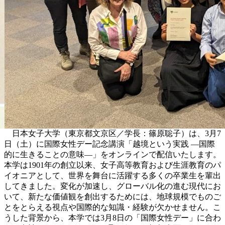
日本女子大学（東京都文京区／学長：篠原聡子）は、3月7
日（土）に国際女性デー記念講演「越境という実践 ―国際
的に生きることの意味―」をオンラインで配信いたします。
本学は1901年の創立以来、女子高等教育および生涯教育のパ
イオニアとして、世界を舞台に活躍する多くの卒業生を輩出
してきました。変化が加速し、グローバル化の進む現代にお
いて、新たな価値観を創出するためには、地球規模でものご
とをとらえる視点や国際的な知識・経験が欠かせません。こ
うした背景から、本学では3月8日の「国際女性デー」に合わ