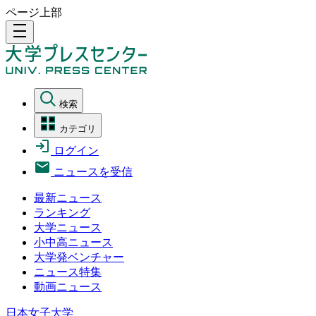
ページ上部
density_medium
検索
カテゴリ
ログイン
ニュースを受信
最新ニュース
ランキング
大学ニュース
小中高ニュース
大学発ベンチャー
ニュース特集
動画ニュース
日本女子大学