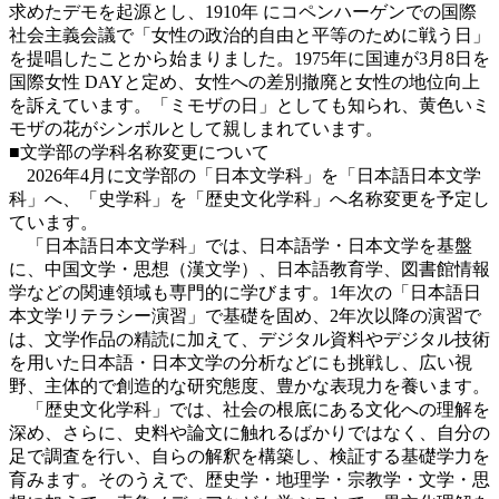
求めたデモを起源とし、1910年 にコペンハーゲンでの国際
社会主義会議で「女性の政治的自由と平等のために戦う日」
を提唱したことから始まりました。1975年に国連が3月8日を
国際女性 DAYと定め、女性への差別撤廃と女性の地位向上
を訴えています。「ミモザの日」としても知られ、黄色いミ
モザの花がシンボルとして親しまれています。
■文学部の学科名称変更について
2026年4月に文学部の「日本文学科」を「日本語日本文学
科」へ、「史学科」を「歴史文化学科」へ名称変更を予定し
ています。
「日本語日本文学科」では、日本語学・日本文学を基盤
に、中国文学・思想（漢文学）、日本語教育学、図書館情報
学などの関連領域も専門的に学びます。1年次の「日本語日
本文学リテラシー演習」で基礎を固め、2年次以降の演習で
は、文学作品の精読に加えて、デジタル資料やデジタル技術
を用いた日本語・日本文学の分析などにも挑戦し、広い視
野、主体的で創造的な研究態度、豊かな表現力を養います。
「歴史文化学科」では、社会の根底にある文化への理解を
深め、さらに、史料や論文に触れるばかりではなく、自分の
足で調査を行い、自らの解釈を構築し、検証する基礎学力を
育みます。そのうえで、歴史学・地理学・宗教学・文学・思