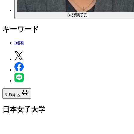
米澤陽子氏
キーワード
国際
print
印刷する
日本女子大学