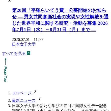
第20回「平塚らいてう賞」公募開始のお知ら
せ ― 男女共同参画社会の実現や女性解放を通
じた世界平和に関する研究・活動を募集 2026
年7月1日（水）～8月31日（月）まで ―
2026.07.01 11:00
日本女子大学
すべてを見る
chevron_forward
TOPページ
chevron_forward
最新ニュース
日本女子大学の新たな学びの節目に国際女性デー記念
講演を3月7日（土）オンライン配信 ― 本学卒業生のシ