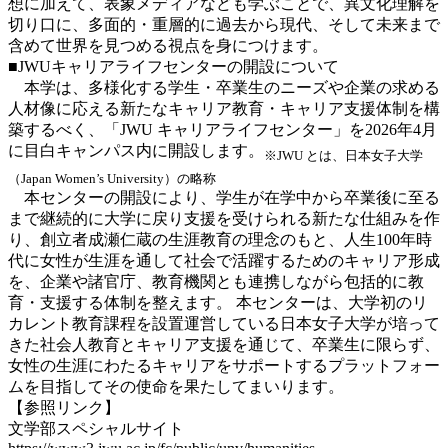
想に加えて、表象メディアなども学ぶことで、異文化理解を
切り口に、多面的・重層的に過去から現代、そして未来まで
含めて世界を見つめる視点を身につけます。
■JWUキャリアライフセンターの開設について
本学は、多様化する学生・卒業生のニーズや企業の求める
人材像に応える新たなキャリア教育・キャリア支援体制を構
築するべく、「JWU キャリアライフセンター」を2026年4月
に目白キャンパス内に開設します。
※JWU とは、日本女子大学
（Japan Women’s University）の略称
本センターの開設により、学生が在学中から卒業後に至る
まで継続的に大学に戻り支援を受けられる新たな仕組みを作
り、創立者成瀬仁蔵の生涯教育の理念のもと、人生100年時
代に女性が生涯を通して社会で活躍するためのキャリア形成
を、企業や諸官庁、教育機関とも連携しながら包括的に教
育・支援する体制を整えます。 本センターは、大学初のリ
カレント教育課程を設置運営している日本女子大学が培って
きた社会人教育とキャリア支援を通じて、卒業生に限らず、
女性の生涯にわたるキャリアをサポートするプラットフォー
ムを目指してその使命を果たしてまいります。
【参照リンク】
文学部スペシャルサイト