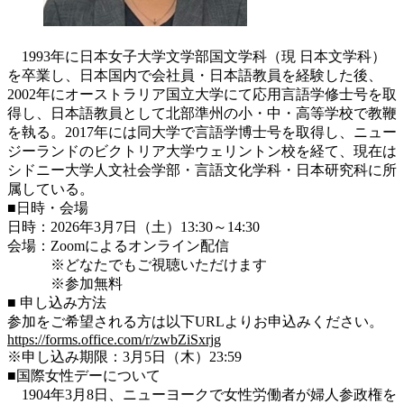
1993年に日本女子大学文学部国文学科（現 日本文学科）
を卒業し、日本国内で会社員・日本語教員を経験した後、
2002年にオーストラリア国立大学にて応用言語学修士号を取
得し、日本語教員として北部準州の小・中・高等学校で教鞭
を執る。2017年には同大学で言語学博士号を取得し、ニュー
ジーランドのビクトリア大学ウェリントン校を経て、現在は
シドニー大学人文社会学部・言語文化学科・日本研究科に所
属している。
■日時・会場
日時：2026年3月7日（土）13:30～14:30
会場：Zoomによるオンライン配信
※どなたでもご視聴いただけます
※参加無料
■ 申し込み方法
参加をご希望される方は以下URLよりお申込みください。
https://forms.office.com/r/zwbZiSxrjg
※申し込み期限：3月5日（木）23:59
■国際女性デーについて
1904年3月8日、ニューヨークで女性労働者が婦人参政権を