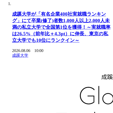
成蹊大学が「有名企業400社実就職ランキン
グ」にて卒業(修了)者数1,000人以上2,000人未
満の私立大学で全国第1位を獲得！～実就職率
は26.5%（前年比＋4.3pt）に伸長、東京の私
立大学でも10位にランクイン～
2026.08.06 10:00
成蹊大学