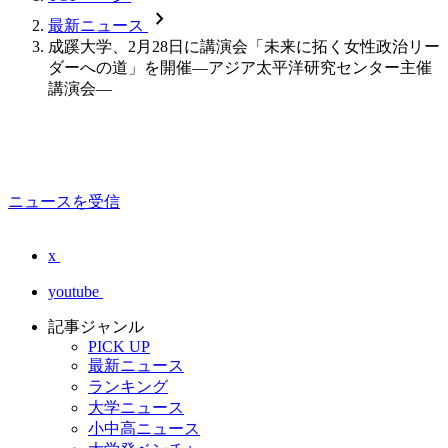
chevron_forward
最新ニュース
成蹊大学、2月28日に講演会「未来に拓く女性政治リー
ダーへの道」を開催―アジア太平洋研究センター主催
講演会―
ニュースを受信
x
youtube
記事ジャンル
PICK UP
最新ニュース
ランキング
大学ニュース
小中高ニュース