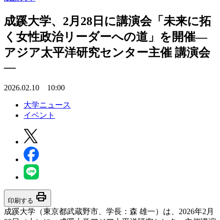
成蹊大学、2月28日に講演会「未来に拓
く女性政治リーダーへの道」を開催―
アジア太平洋研究センター主催 講演会
―
2026.02.10 10:00
大学ニュース
イベント
print
印刷する
成蹊大学（東京都武蔵野市、学長：森 雄一）は、2026年2月