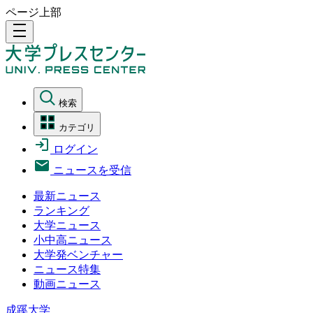
ページ上部
density_medium
検索
カテゴリ
ログイン
ニュースを受信
最新ニュース
ランキング
大学ニュース
小中高ニュース
大学発ベンチャー
ニュース特集
動画ニュース
成蹊大学