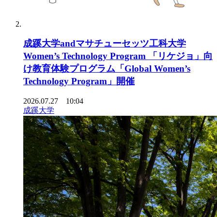
成蹊大学andマサチューセッツ工科大学
Women’s Technology Program 「リケジョ」向
け教育体験プログラム「Global Women’s
Technology Program」開催
2026.07.27 10:04
成蹊大学