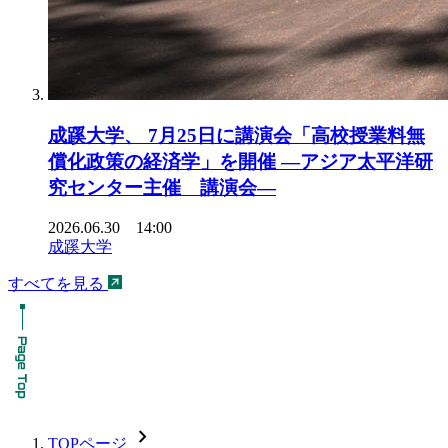
成蹊大学、 7月25日に講演会「高校授業料無
償化政策の経済学」を開催 ―アジア太平洋研
究センター主催 講演会―
2026.06.30 14:00
成蹊大学
すべてを見る
chevron_forward
TOPページ