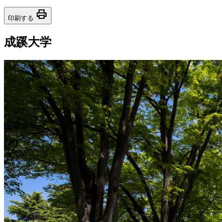
print
印刷する
成蹊大学