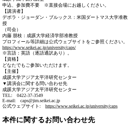
申込、参加費不要 ※直接会場にお越しください。
【講演者】
デボラ・ジョーダン・ブルックス：米国ダートマス大学准教
授
（司会）
内藤 朋枝：成蹊大学経済学部准教授
プロフィール等詳細は公式ウェブサイトをご参照ください。
https://www.seikei.ac.jp/university/caps/
※言語：英語（逐語通訳あり）。
【資格】
どなたでもご参加いただけます。
【主催】
成蹊大学アジア太平洋研究センター
▼講演会に関する問い合わせ先
成蹊大学アジア太平洋研究センター
TEL: 0422-37-3549
E-mail: caps@jim.seikei.ac.jp
公式ウェブサイト:
https://www.seikei.ac.jp/university/caps
本件に関するお問い合わせ先