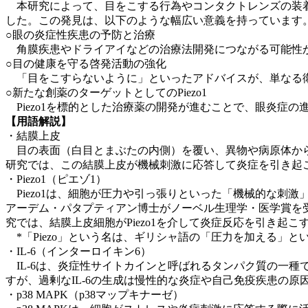
本研究によって、目をこする行為やコンタクトレンズの装着
した。この発見は、以下のような幅広い意義を持っています
○眼の炎症性疾患の予防と治療
角膜疾患やドライアイなどの治療法開発につながる可能性
○目の健康を守る啓発活動の強化
「目をこすらないように」といったアドバイスが、単なる衛
○新たな創薬のターゲットとしてのPiezo1
Piezo1を標的とした治療薬の開発が進むことで、眼炎症
【用語解説】
・結膜上皮
目の表面（白目とまぶたの内側）を覆い、異物や病原体から
研究では、この結膜上皮が機械刺激に応答して炎症を引き起
・Piezo1（ピエゾ1）
Piezo1は、細胞が圧力や引っ張りといった「機械的な刺激
アーデム・パタプティアン博士がノーベル生理学・医学賞を受
究では、結膜上皮細胞がPiezo1を介して炎症反応を引き起
*「Piezo」という名は、ギリシャ語の「圧力を加える」と
・IL-6（インターロイキン6）
IL-6は、炎症性サイトカインと呼ばれるタンパク質の一
すが、過剰なIL-6の生成は慢性的な炎症や自己免疫疾患の原因
・p38 MAPK（p38マップキナーゼ）