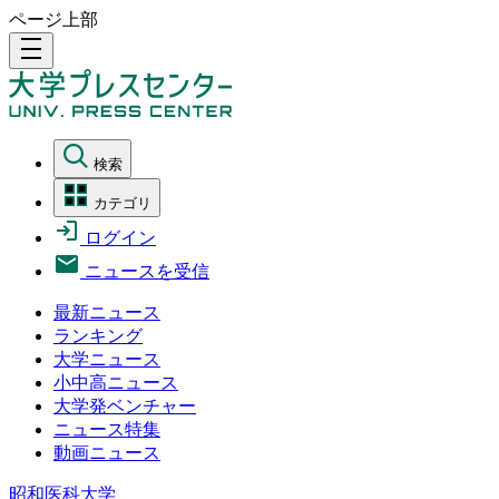
ページ上部
density_medium
検索
カテゴリ
ログイン
ニュースを受信
最新ニュース
ランキング
大学ニュース
小中高ニュース
大学発ベンチャー
ニュース特集
動画ニュース
昭和医科大学