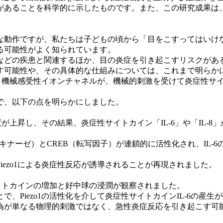
があることを科学的に示したものです。また、この研究成果は
動作ですが、私たちは子どもの頃から「目をこすってはいけ
る可能性がよく知られています。
どの疾患と関連するほか、目の炎症を引き起こすリスクがあ
可能性や、その具体的な仕組みについては、これまで明らか
いう機械感受性イオンチャネルが、機械的刺激を受けて炎症性サ
で、以下の点を明らかにしました。
が上昇し、その結果、炎症性サイトカイン「IL-6」や「IL-
キナーゼ）とCREB（転写因子）が連鎖的に活性化され、IL-
ezo1による炎症性反応が誘導されることが再現されました。
サイトカインの増加と好中球の浸潤が観察されました。
Piezo1の活性化を介して炎症性サイトカインIL-6の産
為が単なる物理的刺激ではなく、急性炎症反応を引き起こす可