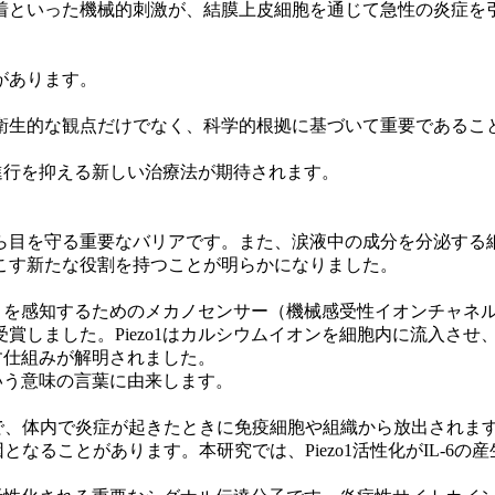
といった機械的刺激が、結膜上皮細胞を通じて急性の炎症を
。
があります。
生的な観点だけでなく、科学的根拠に基づいて重要であるこ
の進行を抑える新しい治療法が期待されます。
目を守る重要なバリアです。また、涙液中の成分を分泌する
こす新たな役割を持つことが明らかになりました。
」を感知するためのメカノセンサー（機械感受性イオンチャネル）
賞しました。Piezo1はカルシウムイオンを細胞内に流入さ
こす仕組みが解明されました。
いう意味の言葉に由来します。
種で、体内で炎症が起きたときに免疫細胞や組織から放出されま
となることがあります。本研究では、Piezo1活性化がIL-6