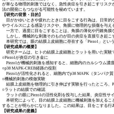
が単なる物理的刺激ではなく、急性炎症を引き起こすリスク
法の開発にもつながる可能性を秘めています。
【研究の背景・目的】
目がかゆいときや疲れたときに目をこする行為は、日常的な
やウイルスによる感染リスクや、角膜に物理的な損傷を与え
一方で、過度に目をこすることは、角膜の薄化や円錐角膜な
しかし、機械的な刺激そのものが目の炎症を直接引き起こす
本研究では、眼の結膜上皮細胞に存在する「Piezo1」と
【研究成果の概要】
研究チームは、ヒトの結膜上皮細胞とラットを用いた実験
○Piezo1が炎症の引き金に
Piezo1が機械的刺激を感知すると、細胞内のカルシウム濃度
○p38 MAPK-CREB経路の役割
Piezo1が活性化されると、細胞内でp38 MAPK（
タンパク
質
○機械的刺激の模倣実験
結膜上皮細胞を物理的に引き伸ばす実験を行ったところ、Pi
○ラットの結膜での確認
ラットの眼にPiezo1の活性化剤を投与した結果、炎症性
本研究によって、目の結膜上皮細胞に機械刺激を加えることで、
することが明らかになりました。この結果は、目をこする行
【研究成果の意義】