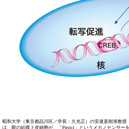
昭和大学（東京都品川区／学長：久光正）の安達直樹准教授
は、眼の結膜上皮細胞が、「Piezo1」というメカノセン