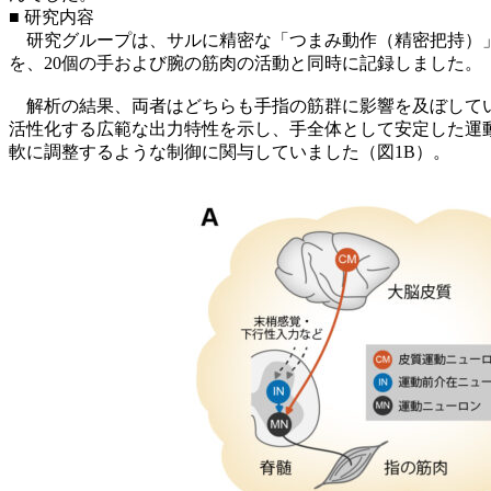
■ 研究内容
研究グループは、サルに精密な「つまみ動作（精密把持）」
を、20個の手および腕の筋肉の活動と同時に記録しました。
解析の結果、両者はどちらも手指の筋群に影響を及ぼしてい
活性化する広範な出力特性を示し、手全体として安定した運
軟に調整するような制御に関与していました（図1B）。