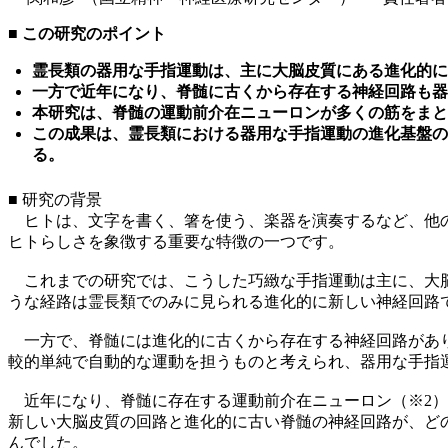
■ この研究のポイント
霊長類の器用な手指運動は、主に大脳皮質にある進化的
一方で近年になり、脊髄に古くから存在する神経回路も器
本研究は、脊髄の運動前介在ニューロンが多くの筋をまと
この成果は、霊長類における器用な手指運動の進化基盤の
る。
■ 研究の背景
ヒトは、文字を書く、箸を使う、楽器を演奏するなど、他の
ヒトらしさを象徴する重要な特徴の一つです。
これまでの研究では、こうした巧緻な手指運動は主に、大脳
うな経路は霊長類でのみに見られる進化的に新しい神経回路
一方で、脊髄には進化的に古くから存在する神経回路があり
較的単純で自動的な運動を担うものと考えられ、器用な手指
近年になり、脊髄に存在する運動前介在ニューロン（※2）
新しい大脳皮質の回路と進化的に古い脊髄の神経回路が、ど
んでした。