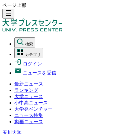
ページ上部
density_medium
検索
カテゴリ
ログイン
ニュースを受信
最新ニュース
ランキング
大学ニュース
小中高ニュース
大学発ベンチャー
ニュース特集
動画ニュース
玉川大学