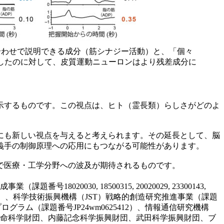
み合わせで説明できる成分（筋シナジー活動）と、「個々
示したのに対して、皮質運動ニューロンはより残差成分に
示するものです。この視点は、ヒト（霊長類）らしさがどのよ
にも新しい視点を与えると考えられます。その延長として、脳
義手の制御原理への応用にもつながる可能性があります。
で医療・工学分野への波及が期待されるものです。
30, 18500315, 20020029, 23300143,
, 22H04783, 24K02846）、科学技術振興機構（JST）戦略的創造研究推進事業（課題
ログラム（課題番号JP24wm0625412）、情報通信研究機構
上原記念生命科学財団、内藤記念科学振興財団、武田科学振興財団、ブ