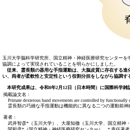
玉川大学脳科学研究所、国立精神・神経医療研究センターを
協調によって実現されていることを明らかにしました。
従来、霊長類の器用な手指運動は、大脳皮質に存在する進
い、両者が柔軟性と安定性という役割分担をしながら協調す
本研究成果は、令和8年2月12日（日本時間）に国際科学雑誌 “Sci
掲載論文名：
Primate dexterous hand movements are controlled by functionally d
霊長類の巧緻な手指運動は機能的に異なる二つの運動前神
著者：
武井智彦*（玉川大学）、大屋知徹（玉川大学、国立精神
関和彦*（国立精神・神経医療研究センター） * 責任著者