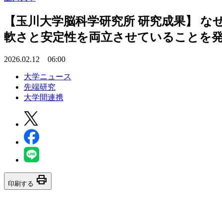
【玉川大学脳科学研究所 研究成果】 な
軟さと安定性を両立させていることを
2026.02.12 06:00
大学ニュース
先端研究
大学間連携
print
印刷する