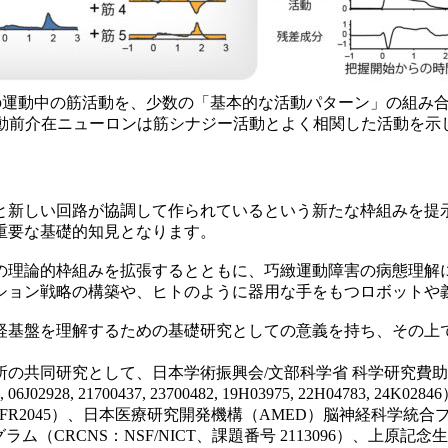
)手の運動中の筋活動を、少数の「基本的な活動パターン」の組
)運動前介在ニューロンは筋シナジー活動とよく相関した活動を
新しい回路が協調して作られているという新たな枠組みを提
重要な基礎的知見となります。
理論的枠組みを拡張するとともに、巧緻運動障害の病態理解
ション戦略の構築や、ヒトのように器用な手をもつロボットや
基盤を理解するための基礎研究としての意義を持ち、その上
て、日本学術振興会/文部科学省 科学研究費助成事業（課題番号180200
, 24K21313, 06J02928, 21700437, 23700482, 19H03975
MJFR2045）、日本医療研究開発機構（AMED）脳神経科学統合プ
ラム（CRCNS：NSF/NICT、課題番号 2113096）、