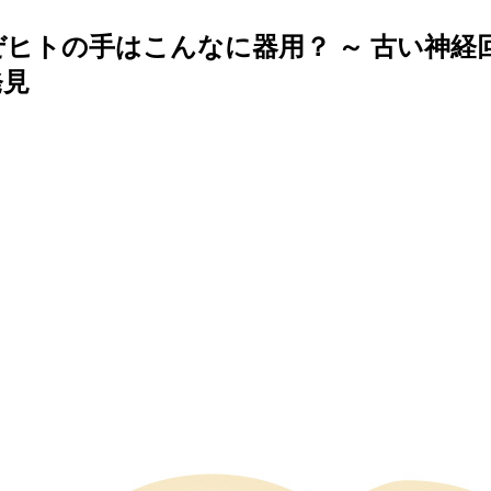
ぜヒトの手はこんなに器用？ ～ 古い神
発見