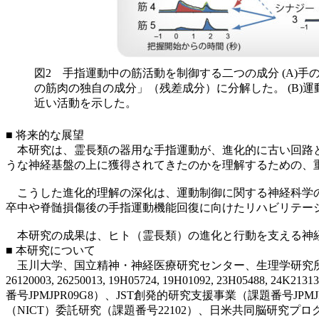
図2 手指運動中の筋活動を制御する二つの成分 (A
の筋肉の独自の成分」（残差成分）に分解した。 (B
近い活動を示した。
■ 将来的な展望
本研究は、霊長類の器用な手指運動が、進化的に古い回路と
うな神経基盤の上に獲得されてきたのかを理解するための、
こうした進化的理解の深化は、運動制御に関する神経科学の
卒中や脊髄損傷後の手指運動機能回復に向けたリハビリテー
本研究の成果は、ヒト（霊長類）の進化と行動を支える神経
■ 本研究について
玉川大学、国立精神・神経医療研究センター、生理学研究所の共同研究とし
26120003, 26250013, 19H05724, 19H01092, 23H05488
番号JPMJPR09G8）、JST創発的研究支援事業（課題番号JP
（NICT）委託研究（課題番号22102）、日米共同脳研究プログ