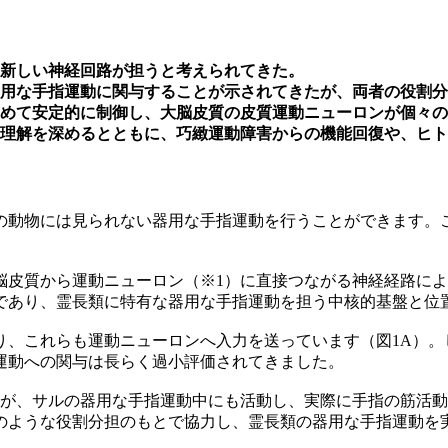
に新しい神経回路が担うと考えられてきた。
用な手指運動に関与することが示されてきたが、両者の役割分
めて安定的に制御し、大脳皮質の皮質運動ニューロンが個々の
理解を深めるとともに、巧緻運動障害からの機能回復や、ヒト
動物には見られない器用な手指運動を行うことができます。
皮質から運動ニューロン（※1）に直接つながる神経経路によ
であり、霊長類に特有な器用な手指運動を担う中核的基盤と位
、これらも運動ニューロンへ入力を送っています（図1A）。
運動への関与は長らく過小評価されてきました。
が、サルの器用な手指運動中にも活動し、実際に手指の筋活動
のような役割分担のもとで協力し、霊長類の器用な手指運動を