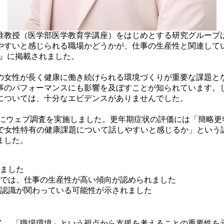
教授（医学部医学教育学講座）をはじめとする研究グループは
やすいと感じられる職場かどうかが、仕事の生産性と関連して
blic Health』に掲載されました。
女性が長く健康に働き続けられる環境づくりが重要な課題と
事のパフォーマンスにも影響を及ぼすことが知られています。
については、十分なエビデンスがありませんでした。
対象にウェブ調査を実施しました。更年期症状の評価には「簡略更
場で女性特有の健康課題について話しやすいと感じるか」という
ました。
ました
では、仕事の生産性が高い傾向が認められました
る認識が関わっている可能性が示されました
、「職場環境」という視点から支援を考えることの重要性を