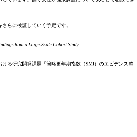
。
をさらに検証していく予定です。
dings from a Large-Scale Cohort Study
ける研究開発課題「簡略更年期指数（SMI）のエビデンス整