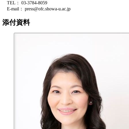
TEL： 03-3784-8059
E-mail： press@ofc.showa-u.ac.jp
添付資料