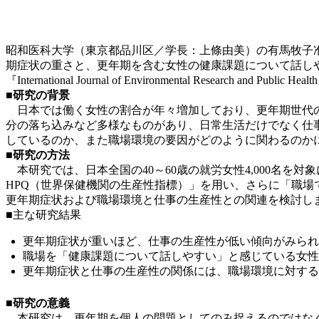
昭和医科大学（東京都品川区／学長：上條由美）の有馬牧子准
期症状の重さと、更年期を含む女性の健康課題について話し
『International Journal of Environmental Research and Pu
■研究の背景
日本では働く女性の割合が年々増加しており、更年期世代の
分の落ち込みなど多様なものがあり、日常生活だけでなく仕
しているのか、また職場環境の要因がどのように関わるのか
■研究の方法
本研究では、日本全国の40～60歳の就労女性4,000名を
HPQ（世界保健機関の生産性指標）」を用い、さらに「職
更年期症状および職場環境と仕事の生産性との関連を検討し
■主な研究結果
更年期症状が重いほど、仕事の生産性が低い傾向がみられ
職場を「健康課題について話しやすい」と感じている女性
更年期症状と仕事の生産性の関係には、職場環境に対す
■研究の意義
本研究は、更年期を個人の問題としてのみ捉えるのではなく