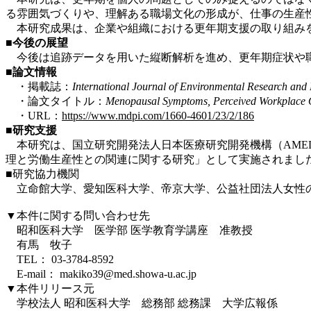
る雰囲気づくりや、理解ある職場文化の形成が、仕事の生産
本研究成果は、企業や組織における更年期支援の取り組みを
■今後の展望
今後は追跡データを用いた縦断解析を進め、更年期症状や職
■論文情報
・掲載誌：
International Journal of Environmental Research and 
・論文タイトル：
Menopausal Symptoms, Perceived Workplace O
・URL：
https://www.mdpi.com/1660-4601/23/2/186
■研究支援
本研究は、国立研究開発法人日本医療研究開発機構（AME
理と労働生産性との関連に関する研究」として実施されまし
■研究協力機関
立命館大学、愛知医科大学、帝京大学、公益社団法人女性
▼本件に関する問い合わせ先
昭和医科大学 医学部 医学教育学講座 准教授
有馬 牧子
TEL： 03-3784-8592
E-mail： makiko39@med.showa-u.ac.jp
▼本件リリース元
学校法人 昭和医科大学 総務部 総務課 大学広報係