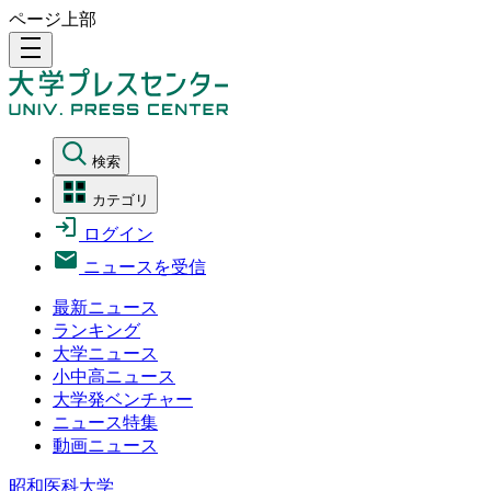
ページ上部
density_medium
検索
カテゴリ
ログイン
ニュースを受信
最新ニュース
ランキング
大学ニュース
小中高ニュース
大学発ベンチャー
ニュース特集
動画ニュース
昭和医科大学