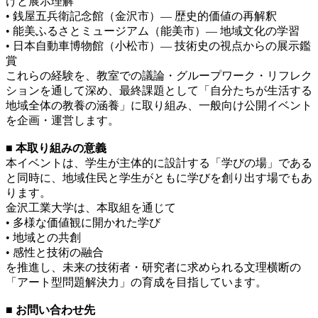
けと展示理解
• 銭屋五兵衛記念館（金沢市）— 歴史的価値の再解釈
• 能美ふるさとミュージアム（能美市）— 地域文化の学習
• 日本自動車博物館（小松市）— 技術史の視点からの展示鑑
賞
これらの経験を、教室での議論・グループワーク・リフレク
ションを通して深め、最終課題として「自分たちが生活する
地域全体の教養の涵養」に取り組み、一般向け公開イベント
を企画・運営します。
■ 本取り組みの意義
本イベントは、学生が主体的に設計する「学びの場」である
と同時に、地域住民と学生がともに学びを創り出す場でもあ
ります。
金沢工業大学は、本取組を通じて
• 多様な価値観に開かれた学び
• 地域との共創
• 感性と技術の融合
を推進し、未来の技術者・研究者に求められる文理横断の
「アート型問題解決力」の育成を目指しています。
■ お問い合わせ先