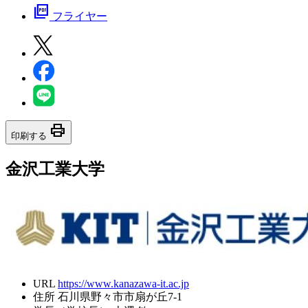
picture_as_pdf
フライヤー
print
印刷する
金沢工業大学
URL
https://www.kanazawa-it.ac.jp
住所
石川県野々市市扇が丘7-1