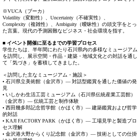
※VUCA（ブーカ）
Volatility（変動性）、Uncertainty（不確実性）、
Complexity（複雑性）、Ambiguity（曖昧性）の頭文字をとっ
た言葉。現代の予測困難なビジネス・社会環境を指す。
■ イベント開催に至るまでの学習プロセス
学生たちは、半年間にわたり石川県内の多様なミュージアム
を訪問し、展示空間・作品・建築・地域文化との対話を通し
て「気づき」を蓄積してきました。
＜訪問した主なミュージアム・施設＞
• 石川県立美術館（金沢市）— 対話型鑑賞を通した価値の発
見
• いしかわ生活工芸ミュージアム（石川県伝統産業工芸館）
（金沢市）— 伝統工芸と制作体験
• 西田幾多郎記念哲学館（かほく市）— 建築鑑賞および哲学
的対話
• KAJI FACTORY PARK（かほく市）— 工場見学と製造プロ
セス理解
• 金沢港大野からくり記念館（金沢市）— 技術としての仕掛