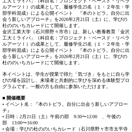
工大ミライバ」（科目名：プロジェクト・ベースド・リベラ
ルアーツⅠ）の成果として、履修学生25名（１・２年生・学
部学科混成）による公開イベント 『本のトビラ。自分に出
会う新しいアプローチ』を2026年2月21日（土）に、学びの
杜ののいちカレードにて開催します。
金沢工業大学（石川県野々市市）は、新しい教養教育「金沢
工大ミライバ」（科目名：プロジェクト・ベースド・リベラ
ルアーツⅠ）の成果として、履修学生25名（１・２年生・学
部学科混成）による公開イベント 『本のトビラ。自分に出
会う新しいアプローチ』を2026年2月21日（土）に、学びの
杜ののいちカレードにて開催します。
本イベントは、学生が授業で得た「気づき」をもとに自ら学
びの場を設計し、来場者と共創的に学びを深める体験型プロ
グラムです。一般の方も自由に参加いただけます。
■ 開催概要
• イベント名：『本のトビラ。自分に出会う新しいアプロー
チ』
• 日時：2月21日（土）午前の部 9:30〜12:00 、午後の
部 13:00〜16:00
• 会場：学びの杜ののいちカレード（石川県野々市市太平寺