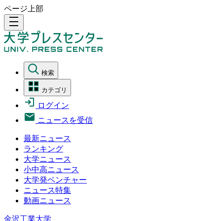
ページ上部
density_medium
検索
カテゴリ
ログイン
ニュースを受信
最新ニュース
ランキング
大学ニュース
小中高ニュース
大学発ベンチャー
ニュース特集
動画ニュース
金沢工業大学