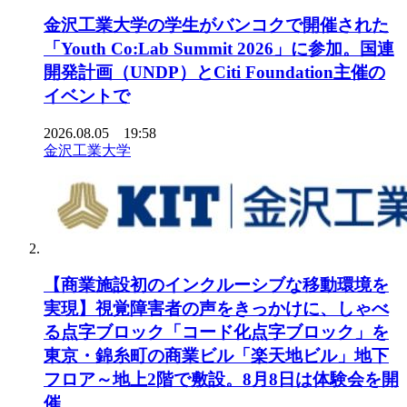
金沢工業大学の学生がバンコクで開催された
「Youth Co:Lab Summit 2026」に参加。国連
開発計画（UNDP）とCiti Foundation主催の
イベントで
2026.08.05 19:58
金沢工業大学
【商業施設初のインクルーシブな移動環境を
実現】視覚障害者の声をきっかけに、しゃべ
る点字ブロック「コード化点字ブロック」を
東京・錦糸町の商業ビル「楽天地ビル」地下
フロア～地上2階で敷設。8月8日は体験会を開
催