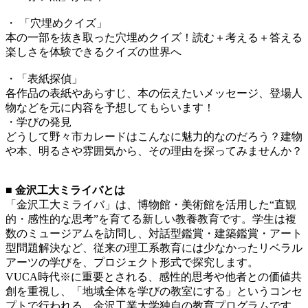
・ 「穴埋めクイズ」
本の一部を抜き取った穴埋めクイズ！読む＋考える＋答える
楽しさを体験できるクイズの世界へ
・「表紙探偵」
各作品の表紙やあらすじ、本の伝えたいメッセージ、登場人
物などを元に内容を予想してもらいます！
・学びの発見
どうして野々市カレードはこんなに魅力的なのだろう？建物
や本、明るさや雰囲気から、その理由を探ってみませんか？
■ 金沢工大ミライバとは
「金沢工大ミライバ」は、博物館・美術館を活用した“直観
的・感性的な思考”を育てる新しい教養教育です。学生は複
数のミュージアムを訪問し、対話型鑑賞・建築鑑賞・アート
型問題解決など、従来の理工系教育には少なかったリベラル
アーツの学びを、プロジェクト形式で探究します。
VUCA時代※に重要とされる、感性的思考や他者との価値共
創を重視し、「地域全体を学びの教室にする」というコンセ
プトで行われる、金沢工業大学独自の教育プログラムです。