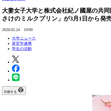
大妻女子大学と株式会社紀ノ國屋の共同
さけのミルクプリン」が3月1日から発
2026.02.24 10:00
大学ニュース
産官学連携
学生の活動
print
印刷する