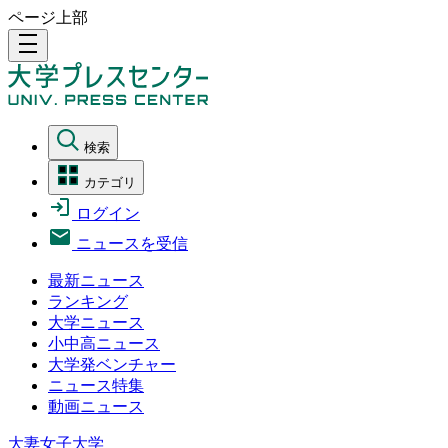
ページ上部
density_medium
検索
カテゴリ
ログイン
ニュースを受信
最新ニュース
ランキング
大学ニュース
小中高ニュース
大学発ベンチャー
ニュース特集
動画ニュース
大妻女子大学