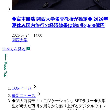
◆宮本勝浩 関西大学名誉教授が推定◆ 2026年
夏休み国内旅行の経済効果は約9兆8,608億円
2026.07.24 14:00
関西大学
すべてを見る
chevron_forward
TOPページ
chevron_forward
最新ニュース
◆関大万博部「エモジケーション」SBTラリー◆大学
生が考えた万博を周りから盛り上げるデジタルウォレ