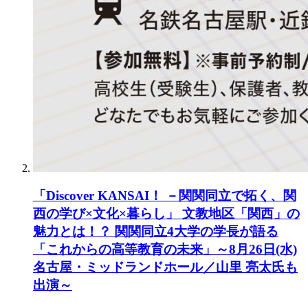
「Discover KANSAI！ －関関同立で拓く、関
西の学び×文化×暮らし」 文教地区「関西」の
魅力とは！？ 関関同立4大学の学長が語る
「これからの高等教育の未来」～8月26日(水)
名古屋・ミッドランドホール／山里 亮太氏も
出演～