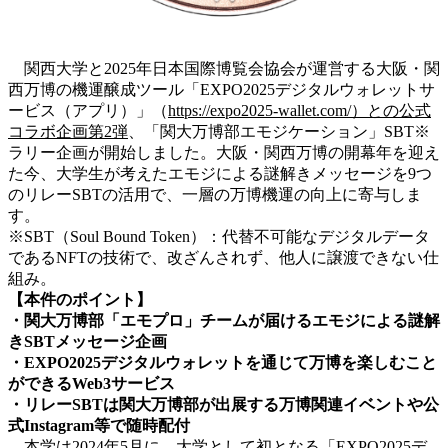
関西大学と2025年日本国際博覧会協会が運営する大阪・関
西万博の機運醸成ツール「EXPO2025デジタルウォレットサ
ービス（アプリ）」（
https://expo2025-wallet.com/）との公式
コラボ企画第2弾
、「関大万博部エモジケーション」SBT※
ラリー企画が開始しました。大阪・関西万博の開幕年を迎え
た今、大学生が考えたエモジによる謎解きメッセージを9つ
のリレーSBTの活用で、一層の万博機運の向上に寄与しま
す。
※SBT（Soul Bound Token）：代替不可能なデジタルデータ
であるNFTの技術で、改ざんされず、他人に譲渡できない仕
組み。
【本件のポイント】
・関大万博部「エモプロ」チームが届けるエモジによる謎解
きSBTメッセージ企画
・EXPO2025デジタルウォレットを通じて万博を楽しむこと
ができるWeb3サービス
・リレーSBTは関大万博部が出展する万博関連イベントや公
式Instagram等で随時配付
本学は2024年5月に、大学として初となる「EXPO2025デ