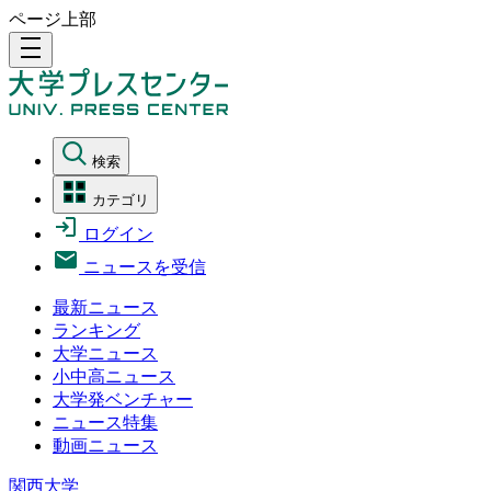
ページ上部
density_medium
検索
カテゴリ
ログイン
ニュースを受信
最新ニュース
ランキング
大学ニュース
小中高ニュース
大学発ベンチャー
ニュース特集
動画ニュース
関西大学