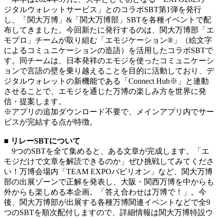
ジタルウォレットサービス」とのコラボSBT第1弾を発行
し、「関大万博」&「関大万博部」SBTを各種イベントで配
布してきました。今回新たに発行するのは、関大万博部「エ
モプロ」チームが取り組む「エモジケーション®」（絵文字
によるコミュニケーションの造語）を活用したコラボSBTで
す。同チームは、日本発祥のエモジを使ったコミュニケーシ
ョンで言語の壁を乗り越えることを目的に活動しており、デ
ジタルウォレットの新機能である「Connect Hub※」と連動
させることで、エモジを通じた万博の楽しみ方を世界に発
信・提案します。
※アプリの追加ダウンロード不要で、メインアプリ内でサー
ビスが完結する点が特徴。
■ リレーSBTについて
9つのSBTを全て集めると、ある文章が完成します。「エ
モジだけで文章を解読できるのか」ぜひ挑戦してみてくださ
い！万博会場内「TEAM EXPOパビリオン」など、関大万博
部の出展ゾーンで正解を発表し、大阪・関西万博を中からも
外からも楽しめる本企画。「答え合わせは万博で！」。今
後、関大万博部が出展する各種万博関連イベントなどで全9
つのSBTを順次配付しますので、詳細情報は関大万博特設ウ