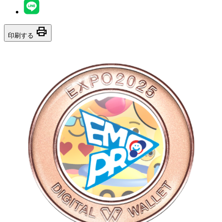
print
印刷する