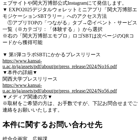
ェブサイトや関大万博部公式Instagramにて発信します。
▼ EXPO2025デジタルウォレットミニアプリ「関大万博部エ
モジケーションSBTラリー」へのアクセス方法
①アプリTOPの「つながる」タブ→②イベント・サービス
一覧（※カテゴリ：「体験する」）から選択
※右の「関大万博部エモプロ」ロゴSBTは次ページのQRコ
ードから獲得可能
▼ 第1弾コラボSBTにかかるプレスリリース
https://www.kansai-
u.ac.jp/ja/assets/pdf/about/pr/press_release/2024/No16.pdf
▼本件の詳細▼
関西大学プレスリリース
https://www.kansai-
u.ac.jp/ja/assets/pdf/about/pr/press_release/2024/No56.pdf
▼メディア関連の方▼
※取材をご希望の方は、お手数ですが、下記お問合せまでご
連絡をお願いいたします。
本件に関するお問い合わせ先
総合企画室 広報課