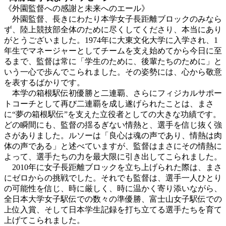
《外園監督への感謝と未来へのエール》
外園監督、長きにわたり本学女子長距離ブロックのみなら
ず、陸上競技部全体のために尽くしてくださり、本当にあり
がとうございました。1974年に大東文化大学に入学され、1
年生でマネージャーとしてチームを支え始めてから今日に至
るまで、監督は常に「学生のために、後輩たちのために」と
いう一心で歩んでこられました。その姿勢には、心から敬意
を表するばかりです。
本学の箱根駅伝初優勝と二連覇、さらにフィジカルサポー
トコーチとして再び二連覇を成し遂げられたことは、まさ
に“夢の箱根駅伝”を支えた立役者としての大きな功績です。
どの瞬間にも、監督の揺るぎない情熱と、選手を信じ抜く強
さがありました。ルソーは「良心は魂の声であり、情熱は肉
体の声である」と述べていますが、監督はまさにその情熱に
よって、選手たちの力を最大限に引き出してこられました。
2010年に女子長距離ブロックを立ち上げられた際は、まさ
にゼロからの挑戦でした。それでも監督は、選手一人ひとり
の可能性を信じ、時に厳しく、時に温かく寄り添いながら、
全日本大学女子駅伝での数々の準優勝、富士山女子駅伝での
上位入賞、そして日本学生記録を打ち立てる選手たちを育て
上げてこられました。