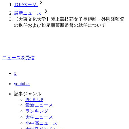
chevron_forward
TOPページ
chevron_forward
最新ニュース
【大東文化大学】陸上競技部女子長距離・外園隆監督
の退任および松尾順菜新監督の就任について
ニュースを受信
x
youtube
記事ジャンル
PICK UP
最新ニュース
ランキング
大学ニュース
小中高ニュース