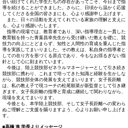
合い続けてくれた学生たちの存在があってこそ、今日まで指
導を続けることができました。さらに、日頃から温かく応援
してくださる全国の皆さまにも、心より感謝申し上げます。
また、日々の活動を支えてくれている家族の理解と支えに
も、心より感謝いたします。
指導の現場では、教育者であり、深い指導理念と一貫した
教育観を持った青葉昌幸先生から受け継いだ教えを礎に、競
技力の向上にとどまらず、知性と人間性の育成を重んじた指
導を実践してまいりました。その教えは、私自身の指導者と
しての在り方を形づくる原点であり、今もなお揺るぎない指
針として心に刻まれています。
今後は、陸上競技部ゼネラルマネージャーとして引き続き
競技部に携わり、これまで培ってきた知識と経験を生かしな
がら、競技部全体の発展を支えてまいります。女子長距離
は、私の教え子で現コーチの松尾順菜が新監督として引き継
ぎます。女子長距離の指導と育成に継続して関わりながら、
現場を支えてまいります。
今後とも、本学陸上競技部、そして女子長距離への変わら
ぬご理解とご支援を賜りますよう、心よりお願い申し上げま
す。
■
高橋 進 学長よりメッセージ