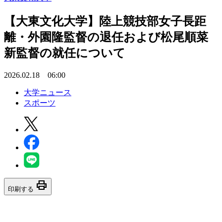
【大東文化大学】陸上競技部女子長距
離・外園隆監督の退任および松尾順菜
新監督の就任について
2026.02.18 06:00
大学ニュース
スポーツ
print
印刷する