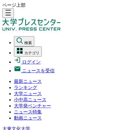
ページ上部
density_medium
検索
カテゴリ
ログイン
ニュースを受信
最新ニュース
ランキング
大学ニュース
小中高ニュース
大学発ベンチャー
ニュース特集
動画ニュース
大東文化大学