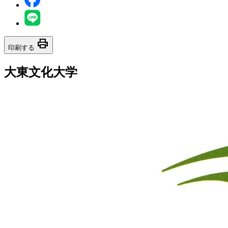
print
印刷する
大東文化大学