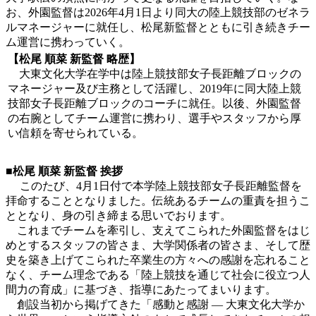
お、外園監督は2026年4月1日より同大の陸上競技部のゼネラ
ルマネージャーに就任し、松尾新監督とともに引き続きチー
ム運営に携わっていく。
【松尾 順菜 新監督 略歴】
大東文化大学在学中は陸上競技部女子長距離ブロックの
マネージャー及び主務として活躍し、2019年に同大陸上競
技部女子長距離ブロックのコーチに就任。以後、外園監督
の右腕としてチーム運営に携わり、選手やスタッフから厚
い信頼を寄せられている。
■
松尾 順菜 新監督 挨拶
このたび、4月1日付で本学陸上競技部女子長距離監督を
拝命することとなりました。伝統あるチームの重責を担うこ
ととなり、身の引き締まる思いでおります。
これまでチームを牽引し、支えてこられた外園監督をはじ
めとするスタッフの皆さま、大学関係者の皆さま、そして歴
史を築き上げてこられた卒業生の方々への感謝を忘れること
なく、チーム理念である「陸上競技を通じて社会に役立つ人
間力の育成」に基づき、指導にあたってまいります。
創設当初から掲げてきた「感動と感謝 ― 大東文化大学か