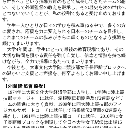
ら世界へ」という指導方針のもとで成長してきたチームの想
い、そして外園監督の教えを継承し、その歴史を次の世代へ
とつないでいくことが、私の役割であると受け止めておりま
す。
学生一人ひとりが日々の学びを積み重ねる中で、多くの方
に愛され、応援を力に変えられる日本一のチームを目指し、
これまでのチームの歩みがさらに輝くものとなるよう挑戦を
続けてまいります。
大学4年間は、学生にとって最後の教育現場であり、その
大切な時間を預かる責任を強く自覚し、信念と情熱を持ち続
けながら、全力で指導にあたってまいります。
今後とも、大東文化大学陸上競技部女子長距離ブロックへ
の温かいご支援とご声援を、何卒よろしくお願い申し上げま
す。
【外園 隆 監督 略歴】
1974年に大東文化大学経済学部に入学し、1年時に陸上競
技部マネージャーに就任。箱根駅伝初優勝及び2連覇などチ
ームの躍進に大きく貢献。1989年に同大陸上競技部のフィ
ジカルサポートコーチに就任して箱根駅伝2度目の2連覇を
果たし、1991年には陸上競技部コーチに就任。 2010年に女
子長距離ブロックを創設して全日本大学女子駅伝は出場15