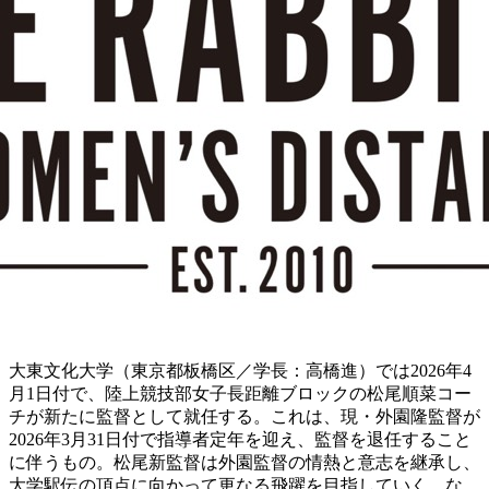
大東文化大学（東京都板橋区／学長：高橋進）では2026年4
月1日付で、陸上競技部女子長距離ブロックの松尾順菜コー
チが新たに監督として就任する。これは、現・外園隆監督が
2026年3月31日付で指導者定年を迎え、監督を退任すること
に伴うもの。松尾新監督は外園監督の情熱と意志を継承し、
大学駅伝の頂点に向かって更なる飛躍を目指していく。な