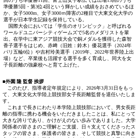
回のうち準優勝11回、富士山女子駅伝では出場13回のうち
準優勝5回・第3位4回という輝かしい成績をおさめているほ
か、女子5000m、女子3000ｍ障害の2種目で大東文化大学の
選手が日本学生記録を保持している。
国際大会においては「学生のオリンピック」と呼ばれる
ワールドユニバーシティゲームズで5名のメダリストを輩
出。在学中に東アジア競技大会で銅メダルを獲得した森智
香子選手をはじめ、赤﨑（旧姓：鈴木）優花選手（2024年
パリ五輪6位）や吉村玲美選手（2019年、2022年世界陸上出
場）など、卒業後も活躍する選手を多く育成し、同大を女
子長距離の強豪校へと育て上げた。
■
外園 隆 監督 挨拶
このたび、指導者定年規定により、2026年3月31日をもっ
て、大東文化大学陸上競技部女子長距離監督を退任いたしま
す。
これまで長きにわたり本学陸上競技部において、男女長距
離の指導に携わる機会をいただきましたことは、私にとって
大きな誇りであり、かけがえのない歩みでありました。大学
関係者の皆さまのご理解とご支援、日々支えてくださったス
タッフの皆さま、保護者の皆さま、そして競技と真摯に向き