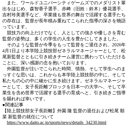
また、ワールドユニバーシティゲームズでのメダリスト輩
出をはじめ、森智香子選手、赤﨑（旧姓：鈴木）優花選手、
吉村玲美選手など、卒業後も世界の舞台で活躍する選手たち
の存在は、監督が長年積み重ねてこられた指導の深さを物語
っています。
競技力の向上だけでなく、人としての強さや優しさを育む
監督の姿勢は、多くの学生の人生を豊かにしてきました。
そのような監督が今季をもって監督をご退任され、2026年
4月1日より本学陸上競技部ゼネラルマネージャーとして、松
尾新監督とともに引き続きチーム運営に携わっていただける
ことに、深い感謝の念を抱いております。
外園監督が注いでこられた時間、情熱、そして学生へのま
っすぐな思いは、これからも本学陸上競技部の中に、そして
私たちの心の中に確かに生き続けます。ゼネラルマネージャ
ーとして、女子長距離ブロックを日本一の大学へ、そして卒
業生を含め世界で活躍する選手の育成へと、引き続きご指導
を賜れれば幸いです。
●関連記事
【陸上競技部女子長距離】外園 隆 監督の退任および松尾 順
菜 新監督の就任について
https://www.daito.ac.jp/sports/news/details_34230.html