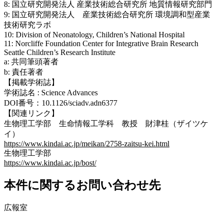
8: 国立研究開発法人 産業技術総合研究所 地質情報研究部門
9: 国立研究開発法人 産業技術総合研究所 環境調和型産業
技術研究ラボ
10: Division of Neonatology, Children’s National Hospital
11: Norcliffe Foundation Center for Integrative Brain Research
Seattle Children’s Research Institute
a: 共同筆頭著者
b: 責任著者
【掲載学術誌】
学術誌名 : Science Advances
DOI番号：10.1126/sciadv.adn6377
【関連リンク】
生物理工学部 生命情報工学科 教授 財津桂（ザイツケ
イ）
https://www.kindai.ac.jp/meikan/2758-zaitsu-kei.html
生物理工学部
https://www.kindai.ac.jp/bost/
本件に関するお問い合わせ先
広報室