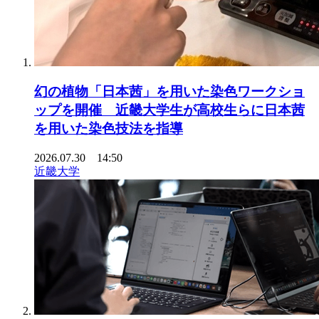
幻の植物「日本茜」を用いた染色ワークショ
ップを開催 近畿大学生が高校生らに日本茜
を用いた染色技法を指導
2026.07.30 14:50
近畿大学