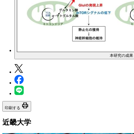
本研究の成果
print
印刷する
近畿大学