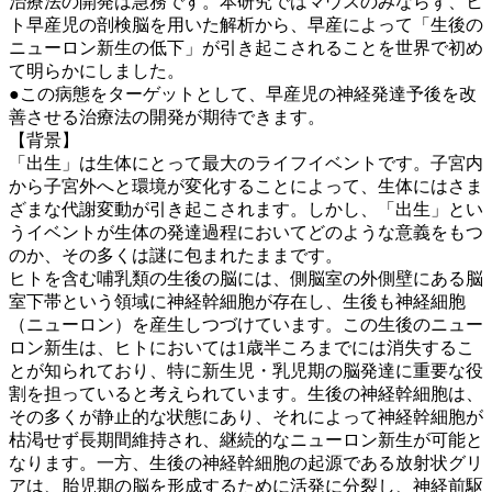
治療法の開発は急務です。本研究ではマウスのみならず、ヒ
ト早産児の剖検脳を用いた解析から、早産によって「生後の
ニューロン新生の低下」が引き起こされることを世界で初め
て明らかにしました。
●この病態をターゲットとして、早産児の神経発達予後を改
善させる治療法の開発が期待できます。
【背景】
「出生」は生体にとって最大のライフイベントです。子宮内
から子宮外へと環境が変化することによって、生体にはさま
ざまな代謝変動が引き起こされます。しかし、「出生」とい
うイベントが生体の発達過程においてどのような意義をもつ
のか、その多くは謎に包まれたままです。
ヒトを含む哺乳類の生後の脳には、側脳室の外側壁にある脳
室下帯という領域に神経幹細胞が存在し、生後も神経細胞
（ニューロン）を産生しつづけています。この生後のニュー
ロン新生は、ヒトにおいては1歳半ころまでには消失するこ
とが知られており、特に新生児・乳児期の脳発達に重要な役
割を担っていると考えられています。生後の神経幹細胞は、
その多くが静止的な状態にあり、それによって神経幹細胞が
枯渇せず長期間維持され、継続的なニューロン新生が可能と
なります。一方、生後の神経幹細胞の起源である放射状グリ
アは、胎児期の脳を形成するために活発に分裂し、神経前駆