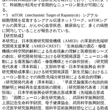
て、幹細胞が枯渇せず長期的なニューロン新生が可能にな
る。
＊5 mTOR（mechanistic Target of Rapamycin）シグナル
細胞増殖を促進するシグナル伝達ネットワーク。mTORシグ
ナルの異常は、がんや心血管疾患、糖尿病など、多くの病態
に関与していることが報告されている。
【研究助成】
本研究は、日本医療研究開発機構（AMED）の革新的先端研
究開発支援事業（AMED-CREST）「生体組織の適応・修復
機構の時空間的解析による生命現象の理解と医療技術シーズ
の創出」研究開発領域における研究開発課題「ニューロン移
動による傷害脳の適応・修復機構とその操作技術」（研究開
発代表者：澤本和延）、文部科学省・日本学術振興会 科学
研究費助成事業における研究開発課題「新生児脳におけるニ
ューロン新生とその病態:先端分析技術による統合的理解」
（研究開発代表者：澤本和延）、「早産児脳傷害の包括的病
態解明と神経再生促進技術の開発」（研究開発代表者：川瀬
恒哉）、日本学術振興会研究拠点形成事業（先端拠点形成
型）「国際ニューロン新生研究拠点」、武田科学振興財団、
上原記念生命科学財団、母子健康協会、武田科学振興財団、
小児医学研究振興財団、堀科学芸術振興財団などによる助成