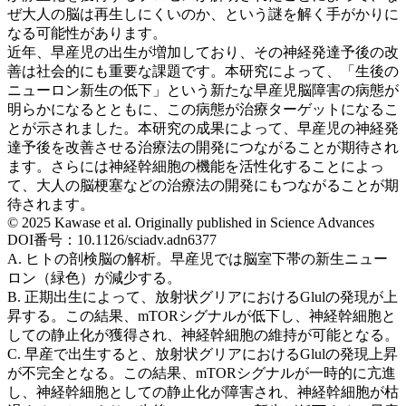
ぜ大人の脳は再生しにくいのか、という謎を解く手がかりに
なる可能性があります。
近年、早産児の出生が増加しており、その神経発達予後の改
善は社会的にも重要な課題です。本研究によって、「生後の
ニューロン新生の低下」という新たな早産児脳障害の病態が
明らかになるとともに、この病態が治療ターゲットになるこ
とが示されました。本研究の成果によって、早産児の神経発
達予後を改善させる治療法の開発につながることが期待され
ます。さらには神経幹細胞の機能を活性化することによっ
て、大人の脳梗塞などの治療法の開発にもつながることが期
待されます。
© 2025 Kawase et al. Originally published in Science Advances
DOI番号：10.1126/sciadv.adn6377
A. ヒトの剖検脳の解析。早産児では脳室下帯の新生ニュー
ロン（緑色）が減少する。
B. 正期出生によって、放射状グリアにおけるGlulの発現が上
昇する。この結果、mTORシグナルが低下し、神経幹細胞と
しての静止化が獲得され、神経幹細胞の維持が可能となる。
C. 早産で出生すると、放射状グリアにおけるGlulの発現上昇
が不完全となる。この結果、mTORシグナルが一時的に亢進
し、神経幹細胞としての静止化が障害され、神経幹細胞が枯