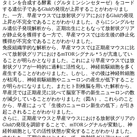
タミンを合成する酵素（グルタミンシンセターゼ）をコード
する遺伝子であるGlulの発現が上昇することがわかりまし
た。一方、早産マウスでは放射状グリアにおけるGlulの発現
上昇が不完全であることがわかりました。さらにシングルセ
ル遺伝子発現解析から、正期出生にともなって放射状グリア
が静止化を獲得する一方で、早産マウスでは出生後の静止化
獲得が不完全であることがわかりました。
免疫組織学的な解析から、早産マウスでは正期産マウスに比
べて放射状グリアにおけるmTORシグナル＊5 が亢進してい
ることが明らかとなりました。これにより早産マウスでは放
射状グリアが一時的に過剰に活性化し、神経前駆細胞を多く
産生することがわかりました。しかし、その後は神経幹細胞
が枯渇し、神経前駆細胞やニューロンの産生が低下すること
が明らかになりました。またヒト剖検脳を用いた解析から、
早産児では正期産児に比べて脳室下帯の新生ニューロンの数
が減少していることがわかりました（図A）。これらのこと
から、早産によって「生後のニューロン新生の低下」が引き
起こされることがわかりました。
さらに、正期産マウスと早産マウスにおける放射状グリアの
Glulの発現を調節することで、mTORシグナルが変動し、神
経幹細胞としての活性状態が変化することがわかりました。