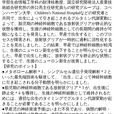
学部生命情報工学科の財津桂教授、国立研究開発法人産業技
術総合研究所の井口亮主任研究員らの研究グループは、コペ
ンハーゲン大学、Children's National Hospitalなどの研究者と
共同で、出生によって引き起こされるグルタミン代謝変動に
よって、胎児期の神経幹細胞である放射状グリアが静止的な
状態を獲得し、生後の神経幹細胞としての長期間の維持が可
能になることを発見しました。早産で出生すると、このプロ
セスが障害され、放射状グリアが一時的に過剰に活性化する
ことを見出しました。この結果、早産では神経幹細胞が枯渇
し、生後のニューロン新生が低下することが明らかになりま
した。早産で出生した後に、放射状グリアを静止的な状態に
することで、生後のニューロン新生が改善しました。
【研究のポイント】
●メタボローム解析＊1、シングルセル遺伝子発現解析＊2 と
いった最先端技術を駆使して、「出生」によって神経幹細胞
に引き起こされる分子動態を明らかにしました。
●胎児期の神経幹細胞である放射状グリア＊3 が、出生後に
静止化＊4 を獲得し、生後の神経幹細胞として維持されるた
めには、適切な出生のタイミングでグルタミン代謝変動が起
きることが必要であることを明らかにしました。
●早産児の神経発達予後はいまだ不良であり、病態の解明・