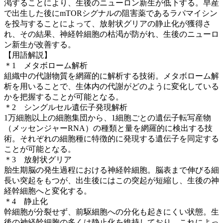
渇することにより、生後のニューロン新生が低下する。早産
で出生した後にmTORシグナルの阻害薬であるラパマイシン
を投与することによって、放射状グリアの静止化が獲得さ
れ、その結果、神経幹細胞の枯渇が防がれ、生後のニューロ
ン新生が改善する。
【用語解説】
＊1 メタボローム解析
組織中の代謝物質を網羅的に解析する技術。メタボローム解
析を用いることで、生体内の代謝がどのように変化している
かを把握することが可能となる。
＊2 シングルセル遺伝子発現解析
1万細胞以上の細胞集団から、1細胞ごとの遺伝子転写産物
（メッセンジャーRNA）の種類と量を網羅的に検出する技
術。それぞれの細胞種に特徴的に発現する遺伝子を同定する
ことが可能となる。
＊3 放射状グリア
胎生期脳の発生過程における神経幹細胞。脳表まで伸びる細
長い突起をもつが、出生後にはこの突起が短縮し、生後の神
経幹細胞へと変化する。
＊4 静止化
幹細胞が分裂せず、前駆細胞への分化も起きにくい状態。生
後の神経幹細胞の多くは静止化を維持しており、これによっ