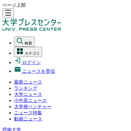
ページ上部
density_medium
検索
カテゴリ
ログイン
ニュースを受信
最新ニュース
ランキング
大学ニュース
小中高ニュース
大学発ベンチャー
ニュース特集
動画ニュース
摂南大学