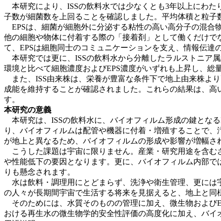
本研究により、ISSの飲料水では少なくとも3年以上にわた
子数が細菌数を上回ることを確認しました。平均体積と粒子数
EPSは、細菌が細胞外に分泌する粘性の高い高分子の混合物
他の細胞や物体に付着する際の「接着剤」として働くだけで
て、EPSは細胞同士のコミュニケーションを支え、情報伝達
本研究では更に、ISSの飲料水から分離したラルストニア
環境と比べて細胞濃度およびEPS濃度がいずれも上昇し、総
また、ISS由来株は、栄養が豊富な条件下で地上由来株より
成能を維持することが確認されました。これらの結果は、高い
す。
本研究の意義
本研究は、ISSの飲料水に、バイオフィルム形成の鍵となる
り、バイオフィルムは配管や機器に付着・増殖することで、
が地上と異なるため、バイオフィルムの形成や影響が増幅さ
こうした課題は宇宙に限りません。産業・研究用途を含むさ
や性能低下の要因となります。更に、バイオフィルム内部で
りも懸念されます。
水は飲料・調理用にとどまらず、洗浄や衛生管理、更には宇
の人々が長期間宇宙で生活する将来を見据えると、地上と同
そのためには、水質そのものの管理に加え、微生物およびE
おける再生水の微生物学的安全性評価の高度化に加え、バイ