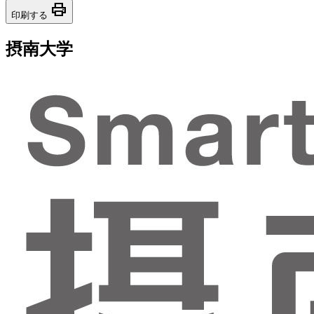
print
印刷する
摂南大学