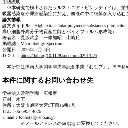
用語説明：
※本研究で検出されたラルストニア・ピケッティイは、栄養
吸器感染症や尿路感染症に加え、血液の中に細菌が入り込む
論文情報
論文タイトル：High extracellular polymeric substances production an
高い細胞外高分子物質産生能とバイオフィルム形成能）
著者名：見坂武彦、一條知昭、山崎丘
掲載誌：Microbiology Spectrum
公開日：2026年 2月 5日
ＤＯＩ：
https://doi.org/10.1128/spectrum.02913-25
本研究は摂南大学開学50周年記念事業『むむプ』、JSPS科研費25K03
本件に関するお問い合わせ先
学校法人常翔学園 広報室
石村、木下
住所：大阪市旭区大宮5丁目16番1号
TEL：06-6954-4026
E-mail：Koho[at]josho.ac.jp
※メールアドレスの[at]は@に変換してください。