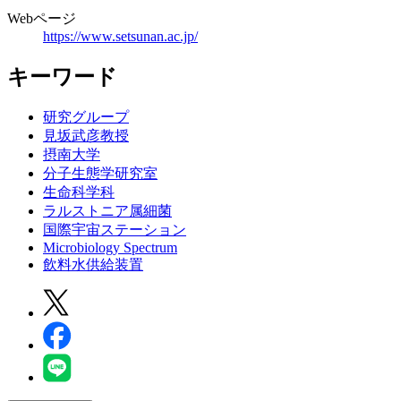
Webページ
https://www.setsunan.ac.jp/
キーワード
研究グループ
見坂武彦教授
摂南大学
分子生態学研究室
生命科学科
ラルストニア属細菌
国際宇宙ステーション
Microbiology Spectrum
飲料水供給装置