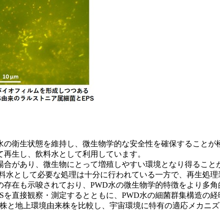
の衛生状態を維持し、微生物学的な安全性を確保することが極
て再生し、飲料水として利用しています。
合があり、微生物にとって増殖しやすい環境となり得ることが
飲料水として必要な処理は十分に行われている一方で、再生処理
の存在も示唆されており、PWD水の微生物学的特徴をより多角
Sを直接観察・測定するとともに、PWD水の細菌群集構造の
菌株と地上環境由来株を比較し、宇宙環境に特有の適応メカニ