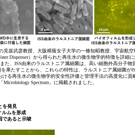
の見坂武彦教授、大阪樟蔭女子大学の一條知昭教授、宇宙航空研
e Water Dispenser）から得られた再生水の微生物学的特
また、ISS由来のラルストニア属細菌は、高い細胞外高分子物
割を果たすことから、これらの特性は、ラルストニア属細菌がI
おける再生水の微生物学的安全性評価と管理手法の高度化に貢
obiology Spectrum」に掲載されました。
とを発見
ィルムを形成
因であると示唆