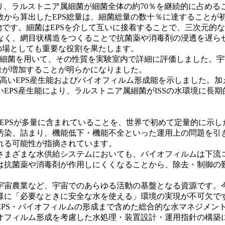
り、ラルストニア属細菌が細菌全体の約70％を継続的に占める
から算出したEPS総量は、細菌総量の数十％に達することが
です。細菌はEPSを介して互いに接着することで、三次元的な
なく、網目状構造をつくることで抗菌薬や消毒剤の浸透を遅ら
の場としても重要な役割を果たします。
属細菌を用いて、その性質を実験室内で詳細に評価しました。
量が増加することが明らかになりました。
高いEPS産生能およびバイオフィルム形成能を示しました。
EPS産生能により、ラルストニア属細菌がISSの水環境に長
EPSが多量に含まれていることを、世界で初めて定量的に示し
汚染、詰まり、機能低下・機能不全といった運用上の問題を引
れる可能性が指摘されています。
まざまな水供給システムにおいても、バイオフィルムは下流
は抗菌薬や消毒剤が作用しにくくなることから、除去・制御の
宙農業など、宇宙でのあらゆる活動の基盤となる資源です。今
様に「必要なときに安全な水を使える」環境の実現が不可欠で
PS・バイオフィルムの形成まで含めた総合的な水マネジメン
オフィルム形成を考慮した水処理・装置設計・運用指針の構築