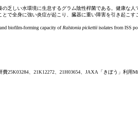
の乏しい水環境に生息するグラム陰性桿菌である。健康な人
ことで全身に強い炎症が起こり、臓器に重い障害を引き起こす
d biofilm-forming capacity of
Ralstonia pickettii
isolates from 
284、21K12272、21H03654、JAXA「きぼう」利用Micro