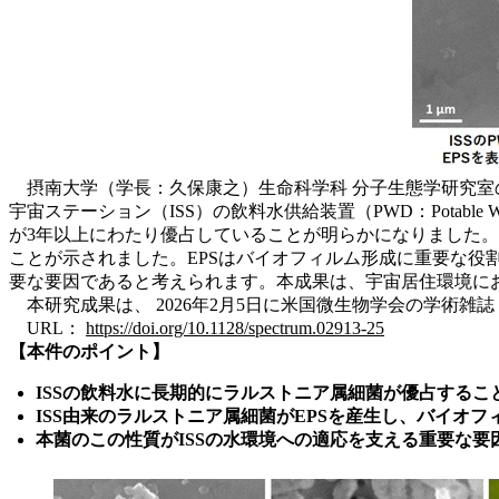
摂南大学（学長：久保康之）生命科学科 分子生態学研究室
宇宙ステーション（ISS）の飲料水供給装置（PWD：Potabl
が3年以上にわたり優占していることが明らかになりました。
ことが示されました。EPSはバイオフィルム形成に重要な役
要な要因であると考えられます。本成果は、宇宙居住環境に
本研究成果は、 2026年2月5日に米国微生物学会の学術雑誌「Micr
URL：
https://doi.org/10.1128/spectrum.02913-25
【本件のポイント】
ISSの飲料水に長期的にラルストニア属細菌が優占するこ
ISS由来のラルストニア属細菌がEPSを産生し、バイオフ
本菌のこの性質がISSの水環境への適応を支える重要な要