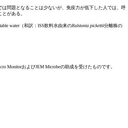
では問題となることは少ないが、免疫力が低下した人では、呼
ことがある。
ISS potable water（和訳：ISS飲料水由来の
Ralstonia pickettii
分離株の
 MonitorおよびJEM Microbeの助成を受けたものです。