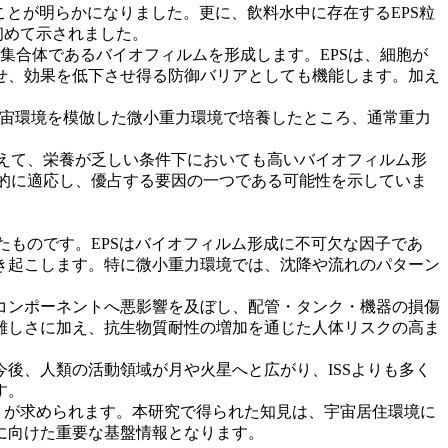
ことが明らかになりました。更に、飲料水中に存在するEPS粒
初めて示されました。
集合体であるバイオフィルムを形成します。EPSは、細胞が
せ、効果を低下させ得る防御バリアとしても機能します。加え
宇宙環境を模倣した微小重力環境で培養したところ、通常重力
加えて、栄養が乏しい条件下においても高いバイオフィルム形
期的に適応し、優占する要因の一つである可能性を示していま
たものです。EPSはバイオフィルム形成に不可欠な因子であ
き起こします。特に微小重力環境では、沈降や流れのパターン
コンポーネントへ悪影響を及ぼし、配管・タンク・機器の損傷
難しさに加え、抗生物質耐性の増加を通じた人体リスクの高ま
後、人類の活動領域が月や火星へと広がり、ISSよりも多く
す。
トが求められます。本研究で得られた知見は、宇宙居住環境に
に向けた重要な基盤情報となります。