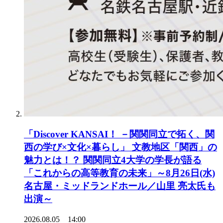
「Discover KANSAI！ －関関同立で拓く、関
西の学び×文化×暮らし」 文教地区「関西」の
魅力とは！？ 関関同立4大学の学長が語る
「これからの高等教育の未来」～8月26日(水)
名古屋・ミッドランドホール／山里 亮太氏も
出演～
2026.08.05 14:00