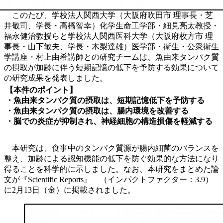
このたび、学校法人関西大学（大阪府吹田市 理事長・芝
井敬司、学長・高橋智幸）化学生命工学部・細見亮太教授・
福永健治教授らと学校法人関西医科大学（大阪府枚方市 理
事長・山下敏夫、学長・木梨達雄）医学部・衛生・公衆衛生
学講座・村上由希講師との研究チームは、魚由来タンパク質
の摂取が加齢に伴う短期記憶の低下を予防する効果について
の研究成果を発表しました。
【本件のポイント】
・魚由来タンパク質の摂取は、短期記憶低下を予防する
・魚由来タンパク質の摂取は、腸内環境を改善する
・脳での炎症が抑制され、神経細胞の構造損傷を軽減する
本研究は、食事中のタンパク質源が腸内細菌のバランスを
整え、加齢による認知機能の低下を防ぐ効果的な方法になり
得ることを科学的に示しました。なお、本研究をまとめた論
文が『Scientific Reports』 （インパクトファクター：3.9）
に2月13日（金）に掲載されました。