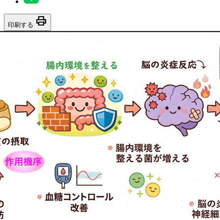
print
印刷する