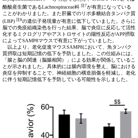
注7
酪酸産生菌であるLachnospiraceae科
が有意になっている
ことがわかりました。また肝臓でのリポ多糖結合タンパク質
注8
(LBP)
の遺伝子発現量が有意に低下していました。さらに
脳での免疫組織染色を行った結果、脳で炎症に反応して活性
化するミクログリアやアストロサイトの陽性反応がAPP摂取
によってSAMP8マウスで有意に下がっていました。
以上より、老化促進マウスSAMP8において、魚タンパク
質摂取は短期記憶の低下を予防しました。この仕組みには、
「腸と脳の関連（脳腸相関）」による効果が関係しているこ
とが示されました。具体的には腸内環境を整え、脳における
炎症を抑制することで、神経細胞の構造損傷を軽減し、老化
に伴う短期記憶低下を予防している可能性を示しました。