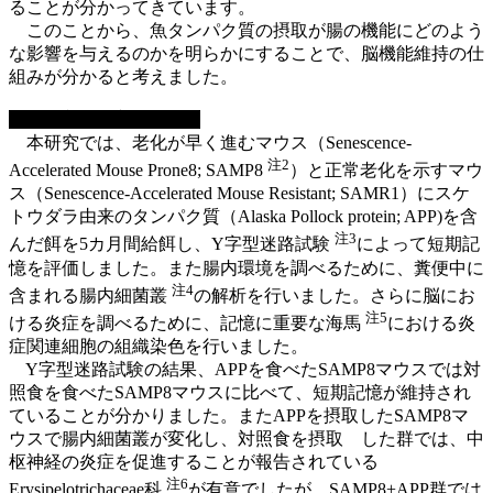
ることが分かってきています。
このことから、魚タンパク質の摂取が腸の機能にどのよう
な影響を与えるのかを明らかにすることで、脳機能維持の仕
組みが分かると考えました。
■ 研究の内容・成果
本研究では、老化が早く進むマウス（Senescence-
注2
Accelerated Mouse Prone8; SAMP8
）と正常老化を示すマウ
ス（Senescence-Accelerated Mouse Resistant; SAMR1）にスケ
トウダラ由来のタンパク質（Alaska Pollock protein; APP)を含
注3
んだ餌を5カ月間給餌し、Y字型迷路試験
によって短期記
憶を評価しました。また腸内環境を調べるために、糞便中に
注4
含まれる腸内細菌叢
の解析を行いました。さらに脳にお
注5
ける炎症を調べるために、記憶に重要な海馬
における炎
症関連細胞の組織染色を行いました。
Y字型迷路試験の結果、APPを食べたSAMP8マウスでは対
照食を食べたSAMP8マウスに比べて、短期記憶が維持され
ていることが分かりました。またAPPを摂取したSAMP8マ
ウスで腸内細菌叢が変化し、対照食を摂取 した群では、中
枢神経の炎症を促進することが報告されている
注6
Erysipelotrichaceae科
が有意でしたが、SAMP8+APP群では