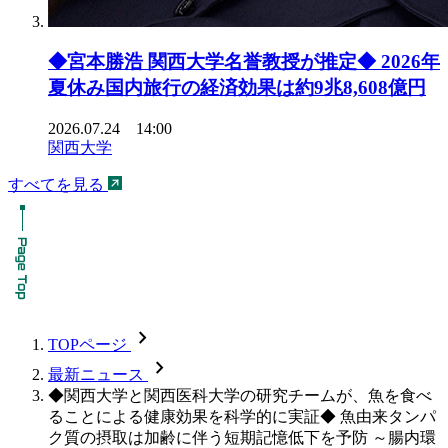
◆宮本勝浩 関西大学名誉教授が推定◆ 2026年
夏休み国内旅行の経済効果は約9兆8,608億円
2026.07.24 14:00
関西大学
すべてを見る
chevron_forward
TOPページ
chevron_forward
最新ニュース
◆関西大学と関西医科大学の研究チームが、魚を食べ
ることによる健康効果を科学的に実証◆ 魚由来タンパ
ク質の摂取は加齢に伴う短期記憶低下を予防 ～腸内環