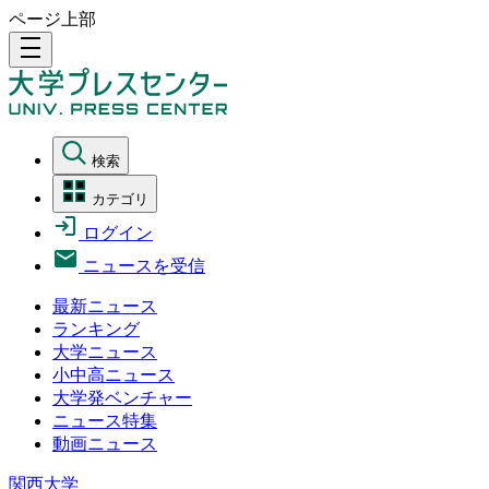
ページ上部
density_medium
検索
カテゴリ
ログイン
ニュースを受信
最新ニュース
ランキング
大学ニュース
小中高ニュース
大学発ベンチャー
ニュース特集
動画ニュース
関西大学