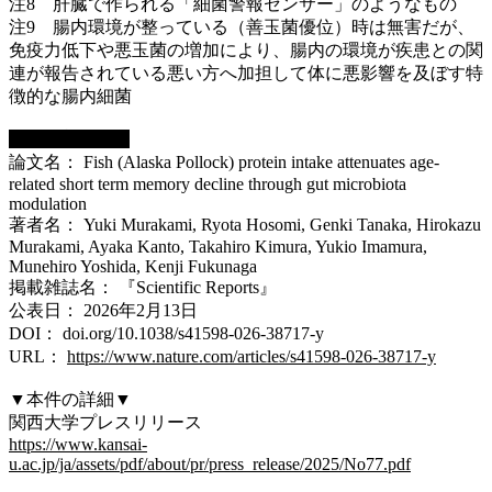
注8 肝臓で作られる「細菌警報センサー」のようなもの
注9 腸内環境が整っている（善玉菌優位）時は無害だが、
免疫力低下や悪玉菌の増加により、腸内の環境が疾患との関
連が報告されている悪い方へ加担して体に悪影響を及ぼす特
徴的な腸内細菌
■
論文情報
論文名： Fish (Alaska Pollock) protein intake attenuates age-
related short term memory decline through gut microbiota
modulation
著者名： Yuki Murakami, Ryota Hosomi, Genki Tanaka, Hirokazu
Murakami, Ayaka Kanto, Takahiro Kimura, Yukio Imamura,
Munehiro Yoshida, Kenji Fukunaga
掲載雑誌名： 『Scientific Reports』
公表日： 2026年2月13日
DOI： doi.org/10.1038/s41598-026-38717-y
URL：
https://www.nature.com/articles/s41598-026-38717-y
▼本件の詳細▼
関西大学プレスリリース
https://www.kansai-
u.ac.jp/ja/assets/pdf/about/pr/press_release/2025/No77.pdf