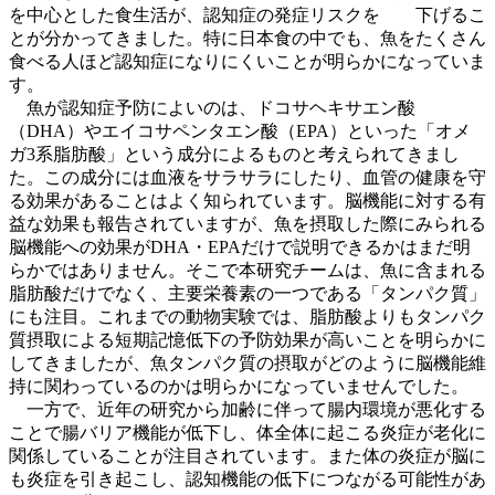
を中心とした食生活が、認知症の発症リスクを 下げるこ
とが分かってきました。特に日本食の中でも、魚をたくさん
食べる人ほど認知症になりにくいことが明らかになっていま
す。
魚が認知症予防によいのは、ドコサヘキサエン酸
（DHA）やエイコサペンタエン酸（EPA）といった「オメ
ガ3系脂肪酸」という成分によるものと考えられてきまし
た。この成分には血液をサラサラにしたり、血管の健康を守
る効果があることはよく知られています。脳機能に対する有
益な効果も報告されていますが、魚を摂取した際にみられる
脳機能への効果がDHA・EPAだけで説明できるかはまだ明
らかではありません。そこで本研究チームは、魚に含まれる
脂肪酸だけでなく、主要栄養素の一つである「タンパク質」
にも注目。これまでの動物実験では、脂肪酸よりもタンパク
質摂取による短期記憶低下の予防効果が高いことを明らかに
してきましたが、魚タンパク質の摂取がどのように脳機能維
持に関わっているのかは明らかになっていませんでした。
一方で、近年の研究から加齢に伴って腸内環境が悪化する
ことで腸バリア機能が低下し、体全体に起こる炎症が老化に
関係していることが注目されています。また体の炎症が脳に
も炎症を引き起こし、認知機能の低下につながる可能性があ