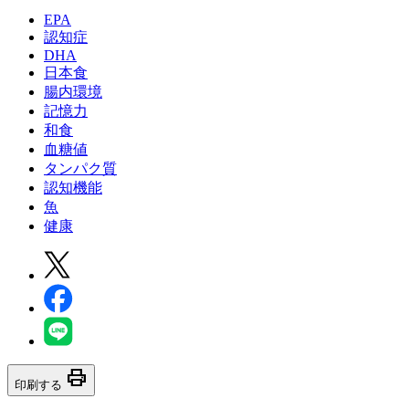
EPA
認知症
DHA
日本食
腸内環境
記憶力
和食
血糖値
タンパク質
認知機能
魚
健康
print
印刷する