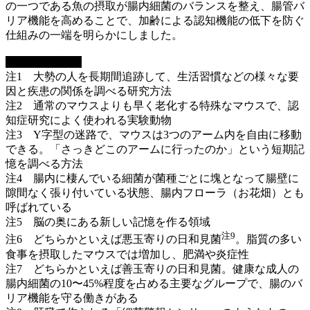
の一つである魚の摂取が腸内細菌のバランスを整え、腸管バ
リア機能を高めることで、加齢による認知機能の低下を防ぐ
仕組みの一端を明らかにしました。
■
用語解説
注1 大勢の人を長期間追跡して、生活習慣などの様々な要
因と疾患の関係を調べる研究方法
注2 通常のマウスよりも早く老化する特殊なマウスで、認
知症研究によく使われる実験動物
注3 Y字型の迷路で、マウスは3つのアーム内を自由に移動
できる。「さっきどこのアームに行ったのか」という短期記
憶を調べる方法
注4 腸内に棲んでいる細菌が菌種ごとに塊となって腸壁に
隙間なく張り付いている状態、腸内フローラ（お花畑）とも
呼ばれている
注5 脳の奥にある新しい記憶を作る領域
注9
注6 どちらかといえば悪玉寄りの日和見菌
。脂質の多い
食事を摂取したマウスでは増加し、肥満や炎症性
注7 どちらかといえば善玉寄りの日和見菌。健康な成人の
腸内細菌の10〜45%程度を占める主要なグループで、腸のバ
リア機能を守る働きがある