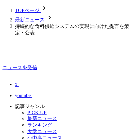
chevron_forward
TOPページ
chevron_forward
最新ニュース
持続的な食料供給システムの実現に向けた提言を策
定・公表
ニュースを受信
x
youtube
記事ジャンル
PICK UP
最新ニュース
ランキング
大学ニュース
小中高ニュース