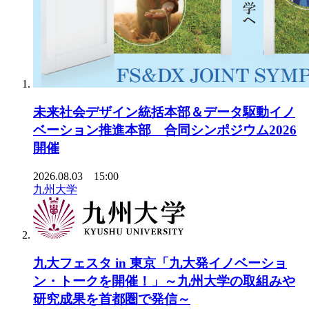
未来社会デザイン統括本部＆データ駆動イノ
ベーション推進本部 合同シンポジウム2026
開催
2026.08.03 15:00
九州大学
九大フェスタ in 東京「九大発イノベーショ
ン・トークを開催！」～九州大学の取組みや
研究成果を首都圏で発信～