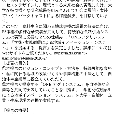
ロセスをデザインし、理想とする未来社会の実現に向け、大
学が持つ様々な研究成果を組み合わせて社会に展開・実装し
ていく「バックキャストによる課題解決」を目指していま
す。
このたび、食料生産に関わる地球規模の課題の解決に向け、
FS本部の多様な研究者が共同して、持続的な食料供給シス
テムの実現に必要な２つの仕組み（「ONE-アグリシステ
ム」「学術×実践循環による地域イノベーション・システ
ム」）を提案する「提言」を策定しました。詳細については
Webサイトをご覧ください。
https://in2fs.kyushu-
u.ac.jp/news/teigen-2026-2/
【提言の目的】
①本提言のビジョン・コンセプト・方法を、持続可能な食料
生産に関わる地域の政策づくりや事業構想の手法として、自
治体や企業等に役立てていただく。
②本提言が提案する「ONE-アグリシステム」を自治体や企
業等と共同で実装していくことを目指す。「学術×実践循環
による地域イノベーション・システム」を大学・自治体・企
業・生産現場の連携で実現する。
【提言の概要】