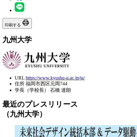
print
印刷する
九州大学
URL
https://www.kyushu-u.ac.jp/ja/
住所
福岡市西区元岡744
学長（学校長）
石橋 達朗
最近のプレスリリース
（九州大学）