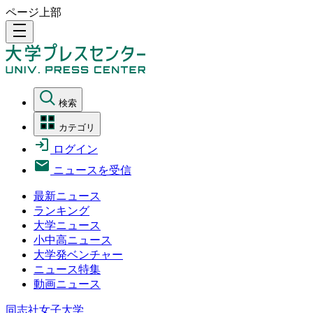
ページ上部
density_medium
検索
カテゴリ
ログイン
ニュースを受信
最新ニュース
ランキング
大学ニュース
小中高ニュース
大学発ベンチャー
ニュース特集
動画ニュース
同志社女子大学