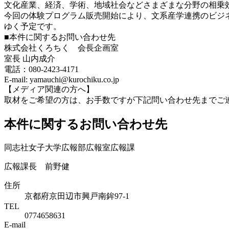
文化産業、経済、学術、地域社会などさまざまな分野の相乗
今回の体験プログラム販売開始により、文系産学連携のビジ
ゆく予定です。
■本件に関するお問い合わせ先
株式会社くろちく 会長企画室
室長 山内成介
電話：080-2423-4171
E-mail: yamauchi@kurochiku.co.jp
【メディア関連の⽅へ】
取材をご希望の⽅は、お⼿数ですが下記問い合わせ先までご
本件に関するお問い合わせ先
同志社女子大学広報部広報室広報課
広報課長 前野健
住所
京都府京田辺市興戸南鉾97-1
TEL
0774658631
E-mail