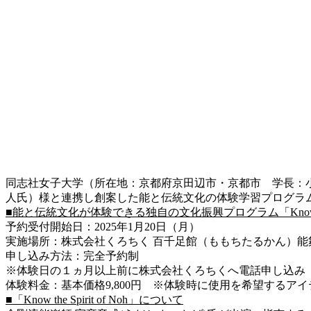
同志社女子大学（所在地：京都府京田辺市・京都市 学長：
人氏）様と連携し創案した能と伝統文化の体験学習プログラム「Kno
■能と伝統文化が体験できる独自の文化振興プログラム「Know the S
予約受付開始日：2025年1月20日（月）
実施場所：株式会社くろちく 百千足館（ももちたるかん）能
申し込み方法：完全予約制
※体験日の１ヵ月以上前に株式会社くろちくへ電話申し込み（080-
体験料金：基本価格9,800円 ※体験時に使用を希望するア
■「Know the Spirit of Noh」について