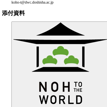
koho-t@dwc.doshisha.ac.jp
添付資料