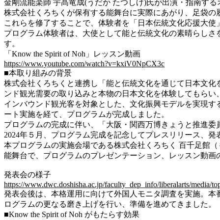
金剛流能楽師 宇髙竜成(うだか たつしげ)氏が出演・指南す
株式会社くろちくが保有する能舞台に実際にあがり、足袋の
これらを修了することで、体験者を「日本伝統文化応援大使
プログラム体験者は、大使として能と伝統文化の素晴らしさを
す。
「Know the Spirit of Noh」レッスン動画
https://www.youtube.com/watch?v=kxiV0NpCX3c
■本取り組みの背景
株式会社くろちくと連携し「能と伝統文化を通じて日本文化を
ンド観光需要の取り込みと本物の日本文化を体験してもらい
インバウンド観光客を対象とした、文化振興モデルを実現する
ート実施を経て、プログラムが完成しました。
プログラムの完成に伴い、「大阪・関西万博きょうと推進委
2024年５月、プログラム完成を記念してプレスリリース、発
本プログラムの実施会場である株式会社くろちく 百千足館（
能舞台で、プログラムのプレゼンテーション、レッスン動画
発表会の様子
https://www.dwc.doshisha.ac.jp/faculty_dep_info/liberalarts/media/to
発表会後は、本格運用に向けて外国人モニタ調査を実施。本
ログラムの更なる磨き上げを行い、準備を進めてきました。
■Know the Spirit of Noh がもたらす効果