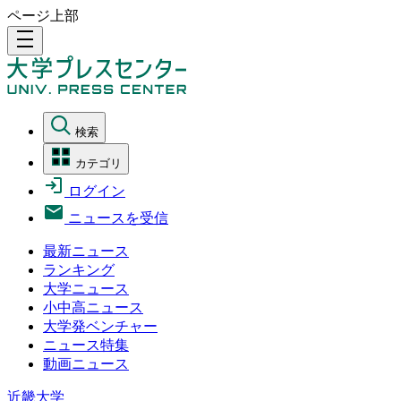
ページ上部
density_medium
検索
カテゴリ
ログイン
ニュースを受信
最新ニュース
ランキング
大学ニュース
小中高ニュース
大学発ベンチャー
ニュース特集
動画ニュース
近畿大学