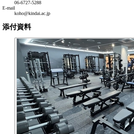
06‐6727‐5288
E-mail
koho@kindai.ac.jp
添付資料