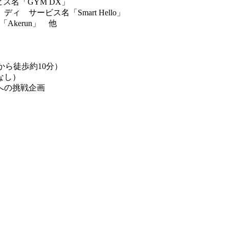
名「GYM DX」
ビス名「Smart Hello」
kerun」 他
ら徒歩約10分）
なし）
への挑戦企画