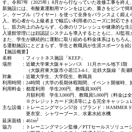
す。令和7年（2025年）8月から行なっていた改修工事を終
新施設には、有酸素運動用マシンをはじめ、重さをピンで簡
ン、ケーブル（ワイヤー）を使って全身をバランスよく鍛え
入。初心者から上級者まで幅広い利用者のニーズに対応でき
し、筋力向上のみならず、心身のリフレッシュや健康的な生
入退館管理には顔認証システムを導入するとともに、AI監視
また、学生が継続的に運動に取り組める料金体系はもちろん
る運動施設にとどまらず、学生と教職員が生涯スポーツを続け
【施設概要】
名称 ：フィットネス施設「KEEP」
場所 ：近畿大学東大阪キャンパス 11月ホール地下1階
（大阪府東大阪市小若江3-4-1、近鉄大阪線「長瀬駅
対象 ：近畿大学生、大学院生、教職員
利用時間：24時間（大学の長期休暇期間、イベント開催時、
利用料金：都度利用 学生200円、教職員300円
月額利用 学生3,000円、教職員5,000円（料金は
※クレジットカード決済等による完全キャッシュ
主な設備：トレーニングマシン57台（ブランド：HAMMER STREN
更衣室、シャワーブース、水素水給水機
2
延床面積：461m
協力 ：トレーニングマシン監修／PTTセールスソリュー