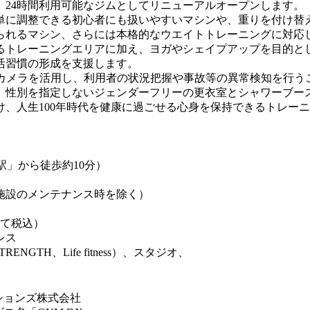
え、24時間利用可能なジムとしてリニューアルオープンします。
単に調整できる初心者にも扱いやすいマシンや、重りを付け替
られるマシン、さらには本格的なウエイトトレーニングに対応し
るトレーニングエリアに加え、ヨガやシェイプアップを目的と
活習慣の形成を支援します。
カメラを活用し、利用者の状況把握や事故等の異常検知を行うこ
、性別を指定しないジェンダーフリーの更衣室とシャワーブー
、人生100年時代を健康に過ごせる心身を保持できるトレー
」から徒歩約10分）
施設のメンテナンス時を除く）
全て税込）
レス
GTH、Life fitness）、スタジオ、
ションズ株式会社