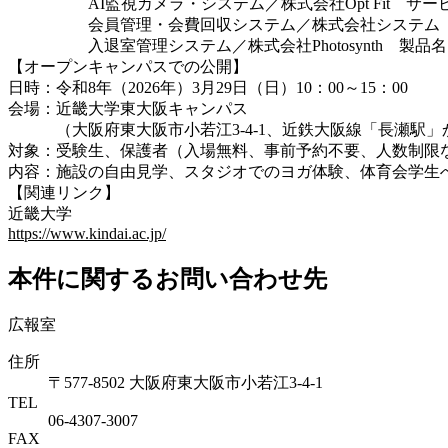
AI監視カメラ・システム／株式会社Opt Fit サービス
会員管理・会費回収システム／株式会社システム ディ サー
入退室管理システム／株式会社Photosynth 製品名「A
【オープンキャンパスでの公開】
日時：令和8年（2026年）3月29日（日）10：00～15：00
会場：近畿大学東大阪キャンパス
（大阪府東大阪市小若江3-4-1、近鉄大阪線「長瀬駅」か
対象：受験生、保護者（入場無料、事前予約不要、人数制限
内容：施設の自由見学、スタジオでのヨガ体験、体育会学生
【関連リンク】
近畿大学
https://www.kindai.ac.jp/
本件に関するお問い合わせ先
広報室
住所
〒577-8502 大阪府東大阪市小若江3-4-1
TEL
06‐4307‐3007
FAX