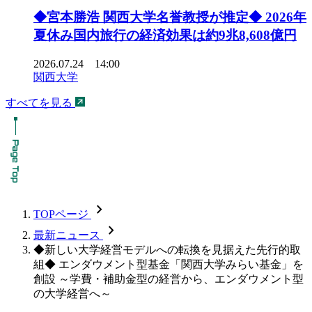
◆宮本勝浩 関西大学名誉教授が推定◆ 2026年
夏休み国内旅行の経済効果は約9兆8,608億円
2026.07.24 14:00
関西大学
すべてを見る
chevron_forward
TOPページ
chevron_forward
最新ニュース
◆新しい大学経営モデルへの転換を見据えた先行的取
組◆ エンダウメント型基金「関西大学みらい基金」を
創設 ～学費・補助金型の経営から、エンダウメント型
の大学経営へ～