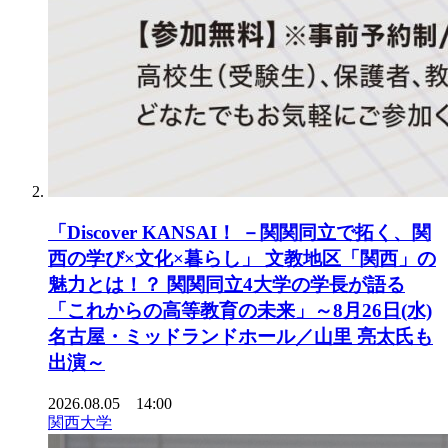
「Discover KANSAI！ －関関同立で拓く、関
西の学び×文化×暮らし」 文教地区「関西」の
魅力とは！？ 関関同立4大学の学長が語る
「これからの高等教育の未来」～8月26日(水)
名古屋・ミッドランドホール／山里 亮太氏も
出演～
2026.08.05 14:00
関西大学