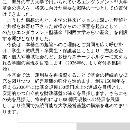
に、海外の有力大学で用いられているエンダウメント型大学
基金の導入を、将来に向けた重要な戦略の一つとして位置付
けてきました。
こうした構想のもと、本学の将来ビジョンに深いご理解と
ご共感をお寄せ下さった皆様からのご厚意を起点として、こ
のたびエンダウメント型基金「関西大学みらい基金」を創設
する運びとなりました。
今後は、本基金の趣旨へのご理解とご賛同を広く呼び掛
け、学生・教職員・卒業生・保護者はもとより、志ある企
業・個人や地域社会など、多様なステークホルダーに支えら
れる学園の実現を目指します（2026年6月より寄付募集開
始）。
本基金では、運用益を再投資することで基金の持続的な拡
充を図りつつ、経営基盤の強化を進めます。創立150周年を
迎える2036年には基金規模150億円以上の達成を目標とし、
安定的かつ自立的な財政基盤の確立を目指します。さらにそ
の先を見据え、将来的には1,000億円規模への発展を展望
し、より強固で持続可能な大学経営基盤の構築を進めてまい
ります。