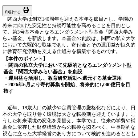
print
印刷する
関西大学は創立140周年を迎える本年を節目とし、学園の
将来に向けた安定性と持続可能性を高めることを目的とし
て、第3号基本金となるエンダウメント型基金「関西大学み
らい基金」を新設します。本基金の創設は、関西の私立大学
において先駆的な取組であり、寄付金とその運用益が恒久的
に教育研究活動を支える仕組みを構築するものです。
【本件のポイント】
・
関西の私立大学において先駆的となるエンダウメント型
基金「関西大学みらい基金」を創設
・運用益を活用し、教育研究活動へ還元する基金運用
・2026年6月より寄付募集を開始、将来的に1,000億円を目
指す
近年、18歳人口の減少や定員管理の厳格化などにより、日
本の大学を取り巻く環境は大きな転換期を迎えています。こ
うした将来環境の変化を見据え、本学では、従来の学費や補
助金に依存した財務構造からの転換を図るべく、中長期的な
視点に立った大学経営のあり方について検討を進めるととも