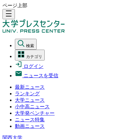
ページ上部
density_medium
検索
カテゴリ
ログイン
ニュースを受信
最新ニュース
ランキング
大学ニュース
小中高ニュース
大学発ベンチャー
ニュース特集
動画ニュース
関西大学