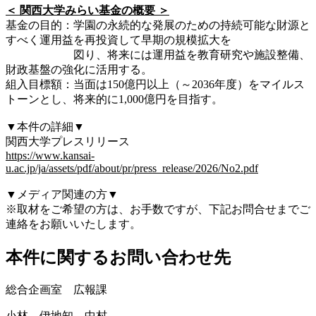
＜ 関西大学みらい基金の概要 ＞
基金の目的：学園の永続的な発展のための持続可能な財源と
すべく運用益を再投資して早期の規模拡大を
図り、将来には運用益を教育研究や施設整備、
財政基盤の強化に活用する。
組入目標額：当面は150億円以上（～2036年度）をマイルス
トーンとし、将来的に1,000億円を目指す。
▼本件の詳細▼
関西大学プレスリリース
https://www.kansai-
u.ac.jp/ja/assets/pdf/about/pr/press_release/2026/No2.pdf
▼メディア関連の方▼
※取材をご希望の方は、お手数ですが、下記お問合せまでご
連絡をお願いいたします。
本件に関するお問い合わせ先
総合企画室 広報課
小林、伊地知、中村