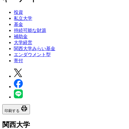
投資
私立大学
基金
持続可能な財源
補助金
大学経営
関西大学みらい基金
エンダウメント型
寄付
print
印刷する
関西大学