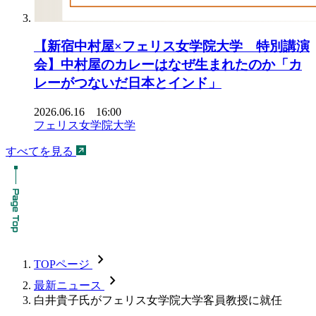
【新宿中村屋×フェリス女学院大学 特別講演
会】中村屋のカレーはなぜ生まれたのか「カ
レーがつないだ日本とインド」
2026.06.16 16:00
フェリス女学院大学
すべてを見る
chevron_forward
TOPページ
chevron_forward
最新ニュース
白井貴子氏がフェリス女学院大学客員教授に就任