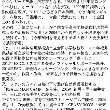
クシンガーの先駆け的存在となる。1988年より2年間ロンド
ンへ移住。オーガニックな生活を実践。 1990年代以降は活
動の幅を広げ、NHK「ひるどき日本列島」では3年間レギュ
ラーを務め、同番組のテーマ曲「元気になーれ！」で全国
150ヶ所を旅した。
その後「元気になーれ！」が全国女子高等学校硬式野球選手
権大会の応援歌に採用され2004年から現在も女子球児を応援
し続けている。（今年30回を迎える甲子園の夏の大会決勝戦
で披露予定）
また、1993年神奈川県横浜市立倉田小学校校歌・2025年福井
県越前町立越前小学校の校歌の作詩・作曲を担当。2010年第
61回全国植樹祭神奈川大会テーマソング「森へ行こう」、
2012年ESDユネスコ世界会議オフィシャルサポーター就任。
2014年ESD世界会議メッセージソング「僕らは大きな世界の
一粒の命」作詩・作曲。 未来を担う子供達への応援歌を多
数発表。
又、ファンの方々と自然の下で遊び自然保護活動する
「PEACE MAN CAMP」を主催。 2019年祖母・母・白井貴
子、三代に渡る手作りの愛を伝える初の個展 「母
TSUNAGU 未来」展を京都佛立ミュージアムで開催。 2024
年より、Zepp横浜にて白井貴子＆The CEAZY BOYS 「未来
へ咲かそう！フワラーパワー」LIVE開催。 （同時にロビー