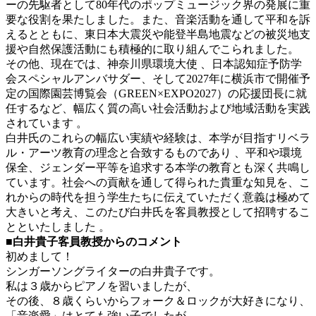
ーの先駆者として80年代のポップミュージック界の発展に重
要な役割を果たしました。また、音楽活動を通して平和を訴
えるとともに、東日本大震災や能登半島地震などの被災地支
援や自然保護活動にも積極的に取り組んでこられました。
その他、現在では、神奈川県環境大使 、日本認知症予防学
会スペシャルアンバサダー、そして2027年に横浜市で開催予
定の国際園芸博覧会（GREEN×EXPO2027）の応援団長に就
任するなど、幅広く質の高い社会活動および地域活動を実践
されています 。
白井氏のこれらの幅広い実績や経験は、本学が目指すリベラ
ル・アーツ教育の理念と合致するものであり 、平和や環境
保全、ジェンダー平等を追求する本学の教育とも深く共鳴し
ています。社会への貢献を通して得られた貴重な知見を、こ
れからの時代を担う学生たちに伝えていただく意義は極めて
大きいと考え、このたび白井氏を客員教授として招聘するこ
とといたしました 。
■白井貴子客員教授からのコメント
初めまして！
シンガーソングライターの白井貴子です。
私は３歳からピアノを習いましたが、
その後、８歳くらいからフォーク＆ロックが大好きになり、
「音楽愛」はとても強い子でしたが、