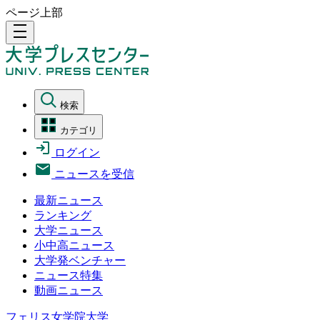
ページ上部
density_medium
検索
カテゴリ
ログイン
ニュースを受信
最新ニュース
ランキング
大学ニュース
小中高ニュース
大学発ベンチャー
ニュース特集
動画ニュース
フェリス女学院大学