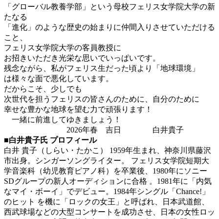
「グローバル教養学部」という母校フェリス女学院大学の新
たなる
「進化」のような歴史の始まりに仲間入りさせていただける
こと、
フェリス女学院大学の客員教授に
お招きいただき光栄な思いでいっぱいです。
残念ながら、私がフェリス生だった頃より「地球環境」
は様々な面で悪化しています。
だからこそ、少しでも
次世代を担うフェリスの皆さんのために、自分のために
幸せな豊かな地球を望む力で頑張ります！
一緒に前進してゆきましょう！
2026年春 吉日 白井貴子
■白井貴子氏 プロフィール
白井 貴子（しらい・たかこ） 1959年生まれ、神奈川県藤沢
市出身。シンガーソングライター。 フェリス女学院短期大
学音楽科（幼児教育ピアノ科）を卒業後、1980年にソニー
SDグループの新人オーディションに合格 。1981年に「内気
なマイ・ボーイ」でデビュー。1984年シングル「Chance!」
のヒット を機に「ロックの女王」と呼ばれ、日本武道館、
西武球場などの大型コンサートを成功させ、日本の女性ロッ