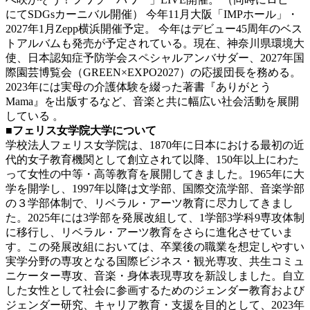
にてSDGsカーニバル開催） 今年11月大阪「IMPホール」・
2027年1月Zepp横浜開催予定。 今年はデビュー45周年のベス
トアルバムも発売が予定されている。現在、神奈川県環境大
使、日本認知症予防学会スペシャルアンバサダー、2027年国
際園芸博覧会（GREEN×EXPO2027）の応援団長を務める。
2023年には実母の介護体験を綴った著書『ありがとう
Mama』を出版するなど、音楽と共に幅広い社会活動を展開
している 。
■フェリス女学院大学について
学校法人フェリス女学院は、1870年に日本における最初の近
代的女子教育機関として創立されて以降、150年以上にわた
って女性の中等・高等教育を展開してきました。1965年に大
学を開学し、1997年以降は文学部、国際交流学部、音楽学部
の３学部体制で、リベラル・アーツ教育に尽力してきまし
た。2025年には3学部を発展改組して、1学部3学科9専攻体制
に移行し、リベラル・アーツ教育をさらに進化させていま
す。この発展改組においては、卒業後の職業を想定しやすい
実学分野の専攻となる国際ビジネス・観光専攻、共生コミュ
ニケーター専攻、音楽・身体表現専攻を新設しました。自立
した女性として社会に参画するためのジェンダー教育および
ジェンダー研究、キャリア教育・支援を目的として、2023年