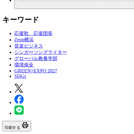
キーワード
応援歌 応援団長
Zepp横浜
音楽ビジネス
シンガーソングライター
グローバル教養学部
環境保全
GREEN×EXPO 2027
SDGs
print
印刷する