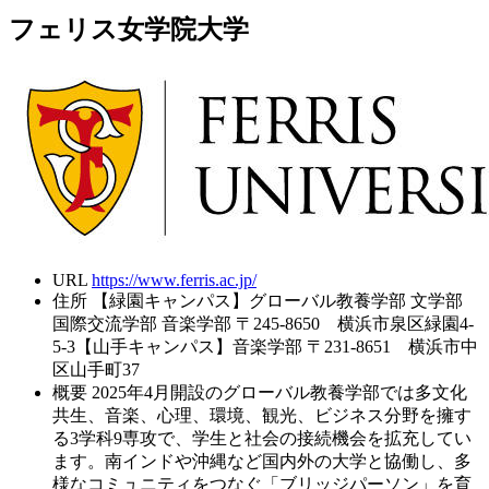
フェリス女学院大学
URL
https://www.ferris.ac.jp/
住所
【緑園キャンパス】グローバル教養学部 文学部
国際交流学部 音楽学部 〒245-8650 横浜市泉区緑園4-
5-3【山手キャンパス】音楽学部 〒231-8651 横浜市中
区山手町37
概要
2025年4月開設のグローバル教養学部では多文化
共生、音楽、心理、環境、観光、ビジネス分野を擁す
る3学科9専攻で、学生と社会の接続機会を拡充してい
ます。南インドや沖縄など国内外の大学と協働し、多
様なコミュニティをつなぐ「ブリッジパーソン」を育