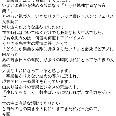
いよいよ進路を決める段になり「どうせ勉強するなら音
楽！」
とやっと気づき、いきなりクラシック猛レッスンでフェリス
女学院に
滑り込んだような生徒でしたので、
在学時代はついてゆくだけでも必死な短大生活でした。
でも今思うのは、何度も何度もアドバイスを
くださる先生方の愛情に答えたくて
「どうにか楽曲を素敵に弾ききりたい！」と必死でピアノに
向かった
あの若き日々の奮闘、頑張りの時間は私にとってその後の人
生の
大切な土台になっていると感じます。
卒業後ありえない運命の導きに恵まれ、
現在デビュー45周年を迎えています。
山あり谷ありの音楽ビジネスの荒波の中、
「少しでも楽しく、数字ばかりに捉われず、女子力を活かし
て
世の中に有益な活動でありたい！」
と自分の心の閃きを大切に生きてきた私だったので、
今回