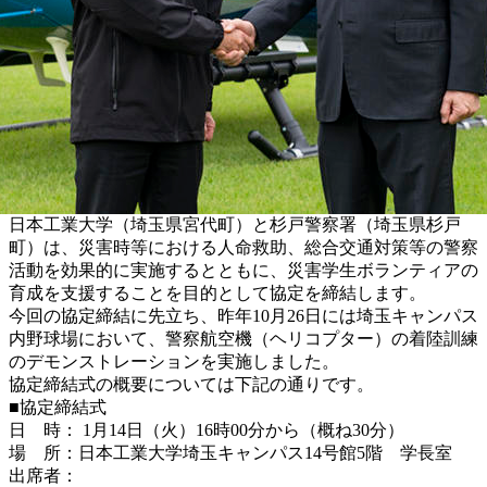
日本工業大学（埼玉県宮代町）と杉戸警察署（埼玉県杉戸
町）は、災害時等における人命救助、総合交通対策等の警察
活動を効果的に実施するとともに、災害学生ボランティアの
育成を支援することを目的として協定を締結します。
今回の協定締結に先立ち、昨年10月26日には埼玉キャンパス
内野球場において、警察航空機（ヘリコプター）の着陸訓練
のデモンストレーションを実施しました。
協定締結式の概要については下記の通りです。
■協定締結式
日 時： 1月14日（火）16時00分から（概ね30分）
場 所：日本工業大学埼玉キャンパス14号館5階 学長室
出席者：