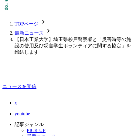
chevron_forward
TOPページ
chevron_forward
最新ニュース
【日本工業大学】埼玉県杉戸警察署と「災害時等の施
設の使用及び災害学生ボランティアに関する協定」を
締結します
ニュースを受信
x
youtube
記事ジャンル
PICK UP