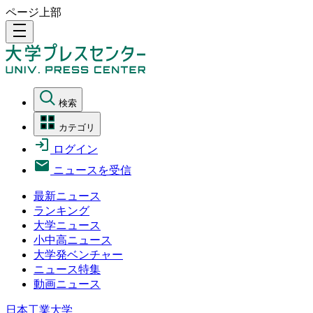
ページ上部
density_medium
検索
カテゴリ
ログイン
ニュースを受信
最新ニュース
ランキング
大学ニュース
小中高ニュース
大学発ベンチャー
ニュース特集
動画ニュース
日本工業大学