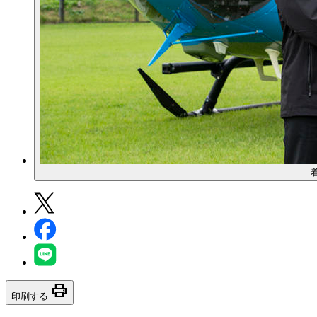
print
印刷する