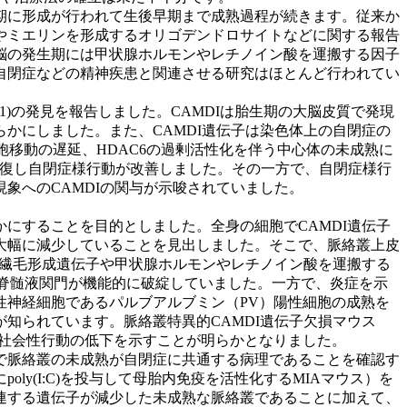
期に形成が行われて生後早期まで成熟過程が続きます。従来か
やミエリンを形成するオリゴデンドロサイトなどに関する報告
脳の発生期には甲状腺ホルモンやレチノイン酸を運搬する因子
自閉症などの精神疾患と関連させる研究はほとんど行われてい
Ia and DISC1)の発見を報告しました。CAMDIは胎生期の大脳皮質で発現
かにしました。また、CAMDI遺伝子は染色体上の自閉症の
細胞移動の遅延、HDAC6の過剰活性化を伴う中心体の未成熟に
回復し自閉症様行動が改善しました。その一方で、自閉症様行
象へのCAMDIの関与が示唆されていました。
にすることを目的としました。全身の細胞でCAMDI遺伝子
大幅に減少していることを見出しました。そこで、脈絡叢上皮
多繊毛形成遺伝子や甲状腺ホルモンやレチノイン酸を運搬する
脊髄液関門が機能的に破綻していました。一方で、炎症を示
性神経細胞であるパルブアルブミン（PV）陽性細胞の成熟を
知られています。脈絡叢特異的CAMDI遺伝子欠損マウス
で社会性行動の低下を示すことが明らかとなりました。
で脈絡叢の未成熟が自閉症に共通する病理であることを確認す
y(I:C)を投与して母胎内免疫を活性化するMIAマウス）を
連する遺伝子が減少した未成熟な脈絡叢であることに加えて、