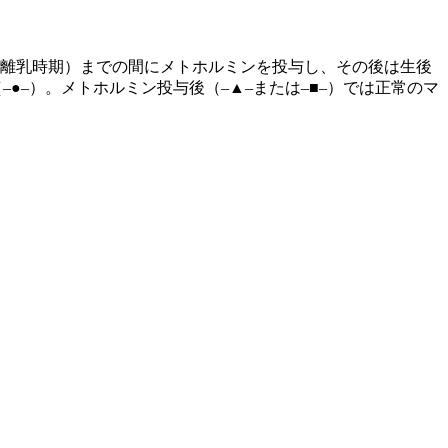
目（離乳時期）までの間にメトホルミンを投与し、その後は生後
●–）。メトホルミン投与後（–▲–または–■–）では正常のマ