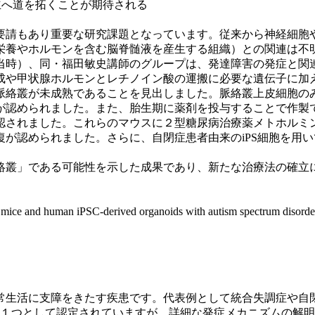
立へ道を拓くことが期待される
請もあり重要な研究課題となっています。従来から神経細胞
栄養やホルモンを含む脳脊髄液を産生する組織）との関連は不
時）、同・福田敏史講師のグループは、発達障害の発症と関連
成や甲状腺ホルモンとレチノイン酸の運搬に必要な遺伝子に加
絡叢が未成熟であることを見出しました。脈絡叢上皮細胞のみ
が認められました。また、胎生期に薬剤を投与することで作製
認されました。これらのマウスに２型糖尿病治療薬メトホルミ
が認められました。さらに、自閉症患者由来のiPS細胞を用
叢」である可能性を示した成果であり、新たな治療法の確立
ice and human iPSC-derived organoids with autism spectrum disorde
生活に支障をきたす疾患です。代表例として統合失調症や自
の１つとして認定されていますが、詳細な発症メカニズムの解