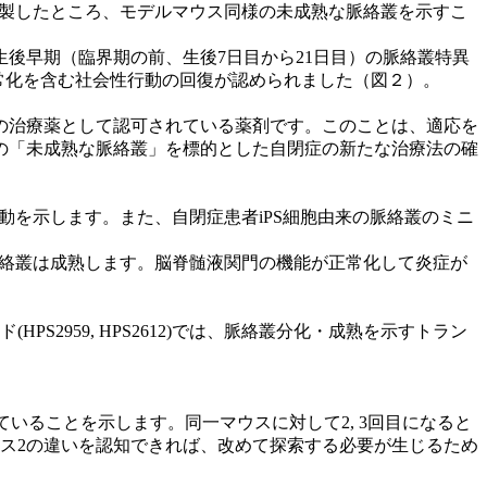
作製したところ、モデルマウス同様の未成熟な脈絡叢を示すこ
後早期（臨界期の前、生後7日目から21日目）の脈絡叢特異
正常化を含む社会性行動の回復が認められました（図２）。
の治療薬として認可されている薬剤です。このことは、適応を
の「未成熟な脈絡叢」を標的とした自閉症の新たな治療法の確
動を示します。また、自閉症患者iPS細胞由来の脈絡叢のミニ
脈絡叢は成熟します。脳脊髄液関門の機能が正常化して炎症が
S2959, HPS2612)では、脈絡叢分化・成熟を示すトラン
していることを示します。同一マウスに対して2, 3回目になると
ウス2の違いを認知できれば、改めて探索する必要が生じるため