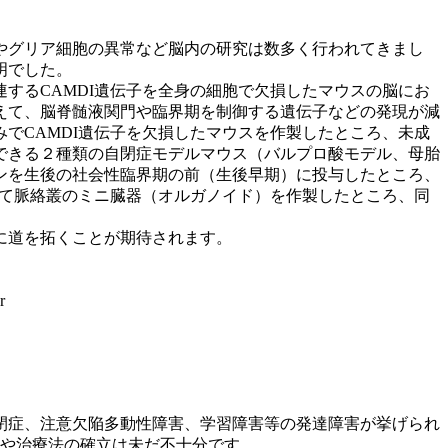
やグリア細胞の異常など脳内の研究は数多く行われてきまし
明でした。
するCAMDI遺伝子を全身の細胞で欠損したマウスの脳にお
えて、脳脊髄液関門や臨界期を制御する遺伝子などの発現が減
でCAMDI遺伝子を欠損したマウスを作製したところ、未成
できる２種類の自閉症モデルマウス（バルプロ酸モデル、母胎
ンを生後の社会性臨界期の前（生後早期）に投与したところ、
いて脈絡叢のミニ臓器（オルガノイド）を作製したところ、同
に道を拓くことが期待されます。
r
閉症、注意欠陥多動性障害、学習障害等の発達障害が挙げられ
明や治療法の確立は未だ不十分です。