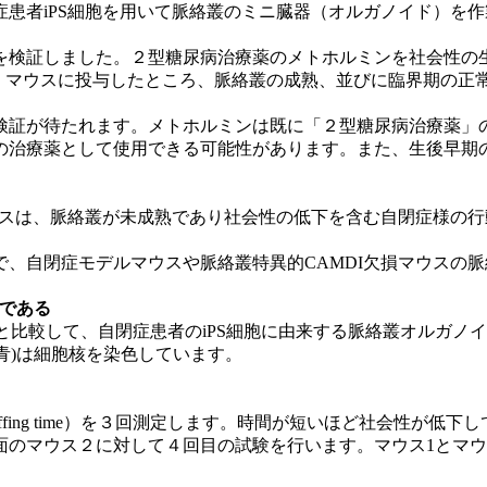
患者iPS細胞を用いて脈絡叢のミニ臓器（オルガノイド）を
検証しました。２型糖尿病治療薬のメトホルミンを社会性の生
MIA）マウスに投与したところ、脈絡叢の成熟、並びに臨界期の
検証が待たれます。メトホルミンは既に「２型糖尿病治療薬」
の治療薬として使用できる可能性があります。また、生後早期
ウスは、脈絡叢が未成熟であり社会性の低下を含む自閉症様の行
、自閉症モデルマウスや脈絡叢特異的CAMDI欠損マウスの
である
と比較して、自閉症患者のiPS細胞に由来する脈絡叢オルガノイド(HP
t(青)は細胞核を染色しています。
fing time）を３回測定します。時間が短いほど社会性が低下
面のマウス２に対して４回目の試験を行います。マウス1とマ