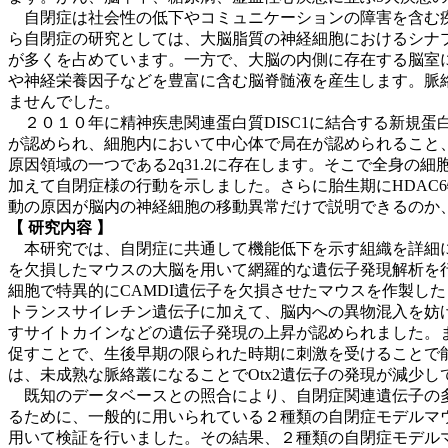
自閉症は社会性の低下やコミュニケーションの障害を含む疾
ら自閉症の研究としては、大脳脂質の神経細胞におけるシナ
が多くを占めています。一方で、大脳の内側に存在する脳室
や神経栄養因子などを豊富に含む脳脊髄液を産生します。脈
ませんでした。
２０１０年に精神疾患関連蛋白質DISC1に結合する新規蛋白質CAMDI (Coi
が認められ、細胞内において中心体で局在が認められること、
原因領域の一つである2q31.2に存在します。そこで全身の
加えて自閉症様の行動を示しました。さらに胎生期にHDAC
動の原因が脳内の神経細胞の移動異常だけで説明できるのか、
【 研究内容 】
本研究では、自閉症に共通して機能低下を示す組織を詳細に
を欠損したマウスの大脳を用いて網羅的な遺伝子発現解析を
細胞で特異的にCAMDI遺伝子を欠損させたマウスを作製し
トランスサイレチン遺伝子に加えて、脳内への異物混入を妨げ
すサイトカインなどの遺伝子発現の上昇が認められました。ま
促すことで、生後早期の限られた時期に刺激を受けることで能
は、未成熟な脈絡叢になることでOtx2遺伝子の発現が減少
既知のデータベースとの照合により、自閉症関連遺伝子の多
るために、一般的に用いられている２種類の自閉症モデルマウス
用いて検証を行いました。その結果、２種類の自閉症モデル