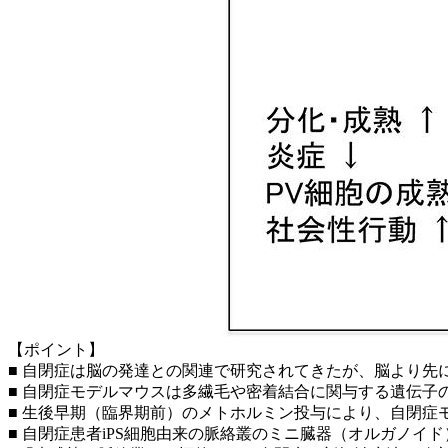
【ポイント】
■ 自閉症は脳の発達との関連で研究されてきたが、脳より先
■ 自閉症モデルマウスは多繊毛や密着結合に関与する遺伝子
■ 生後早期（臨界期前）のメトホルミン投与により、自閉症
■ 自閉症患者iPS細胞由来の脈絡叢のミニ臓器（オルガノイ