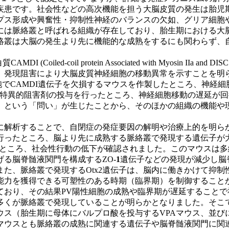
患です。社会性などの高次機能を担う大脳皮質の発生は胎児
プス形成や興奮性・抑制性神経のバランスの欠如、グリア細胞
には脈絡叢と呼ばれる組織が存在しており、胎生期における大
絡叢は大脳の発生より先に機能的な成熟をするにも関わらず、
led-coil protein Associated with Myosin I
発現阻害により大脳皮質神経細胞の移動異常を示すことを明ら
細胞でCAMDI遺伝子を欠損するマウスを作製したところ、神経
6特異的阻害剤の投与を行ったところ、神経細胞移動の遅延が
という「問い」が生じたことから、そのほかの組織の機能や現
解析することで、自閉症の発症要因の解明や治療上的を明らか
行ったところ、脳より先に成熟する脈絡叢で発現する遺伝子が
たところ、社会性行動の低下が確認されました。このマウスは
る脳脊髄液関門を構成するZO-
1
遺伝子などの発現が減少し脳
た、脈絡叢で発現するOtx2遺伝子は、脳内に働きかけて抑制
力を獲得できる可塑性のある時期（臨界期）を制御することが
しており、その結果PV陽性細胞の成熟や臨界期が遅延すること
くが脈絡叢で発現していることが明らかとなりました。そこ
（胎生期に母体にバルプロ酸を投与するVPAマウス、並びにpol
マウスとも脈絡叢の成熟に関連する遺伝子や脳脊髄液関門に関