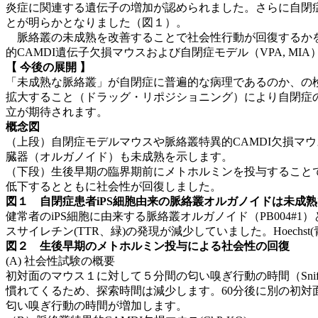
炎症に関連する遺伝子の増加が認められました。さらに自閉症
とが明らかとなりました（図１）。
脈絡叢の未成熟を改善することで社会性行動が回復するかを
的CAMDI遺伝子欠損マウスおよび自閉症モデル（VPA, 
【 今後の展開 】
「未成熟な脈絡叢」が自閉症に普遍的な病理であるのか、の
拡大すること（ドラッグ・リポジショニング）により自閉症
立が期待されます。
概念図
（上段）自閉症モデルマウスや脈絡叢特異的CAMDI欠損マ
臓器（オルガノイド）も未成熟を示します。
（下段）生後早期の臨界期前にメトホルミンを投与することで
低下するとともに社会性が回復しました。
図
１
自閉症患者iPS細胞由来の脈絡叢オルガノイドは未成熟
健常者のiPS細胞に由来する脈絡叢オルガノイド（PB004#1）
スサイレチン(TTR、緑)の発現が減少していました。Hoechs
図
２
生後早期のメトホルミン投与による社会性の回復
(A) 社会性試験の概要
初対面のマウス１に対して５分間の匂い嗅ぎ行動の時間（Snif
慣れてくるため、探索時間は減少します。60分後に別の初対
匂い嗅ぎ行動の時間が増加します。