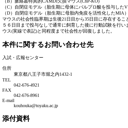
（B）脈絡叢特異的CAMDI欠損マウス(ChP-KO)
（C）自閉症モデル（胎生期に母体にバルプロ酸を投与したV
（D）自閉症モデル（胎生期に母胎内免疫を活性化したMIA
マウスの社会性臨界期は生後21日目から35日目に存在する
５６日目まで投与なしで通常に飼育した後に行動試験を行いまし
ウス(実線で表記)と同程度まで社会性が回復しました。
本件に関するお問い合わせ先
入試・広報センター
住所
東京都八王子市堀之内1432-1
TEL
042-676-4921
FAX
042-676-8961
E-mail
kouhouka@toyaku.ac.jp
添付資料