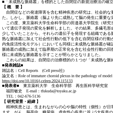
■「未成熟な脈絡叢」を標的とした自閉症の新規治療法の確
【 概 要 】
自閉症などの発達障害を含む精神疾患の研究は、社会的な要
た。しかし、脈絡叢（脳より先に成熟して脳の発生に重要な
この度、東京薬科大学生命科学部の田邉基大学院生（研究当
いて遺伝子発現の変化を解析しました。その結果、多繊毛形
少していたことから、それらの遺伝子を発現する組織である脈
熟な脈絡叢に加えて社会性行動の低下を含む自閉症様の行動
内免疫活性化モデル）においても同様に未成熟な脈絡叢が確
脈絡叢の成熟に加えて臨界期の正常化を含む社会性行動の回復
様に未成熟な脈絡叢を示すことが明らかとなりました。
これらの結果は、自閉症の治療標的の１つが「未成熟な脈絡
■発表雑誌■
雑誌名：Cell Reports (Cell press社)
論文名：Role of immature choroid plexus in the pathology of model m
https://doi.org/10.1016/j.celrep.2024.115133
■発表者■
東京薬科大学 生命科学部 再生医科学研究室
福田敏史 E-mail：tfukuda@toyaku.ac.jp
TEL：042-676-5136
【 研究背景・経緯 】
精神疾患とは、生まれながらの心や脳の特性（個性）が日常
ます。がん、脳卒中、糖尿病、虚血性心疾患に並ぶ5大疾患