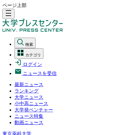
ページ上部
density_medium
検索
カテゴリ
ログイン
ニュースを受信
最新ニュース
ランキング
大学ニュース
小中高ニュース
大学発ベンチャー
ニュース特集
動画ニュース
東京薬科大学