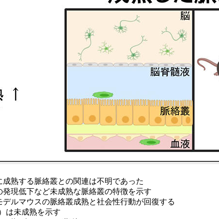
に成熟する脈絡叢との関連は不明であった
の発現低下など未成熟な脈絡叢の特徴を示す
モデルマウスの脈絡叢成熟と社会性行動が回復する
ド）は未成熟を示す