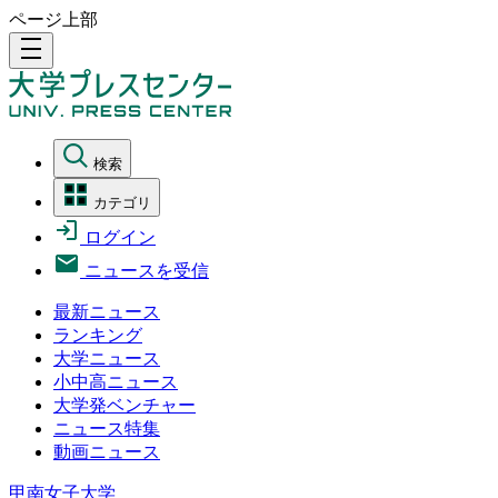
ページ上部
density_medium
検索
カテゴリ
ログイン
ニュースを受信
最新ニュース
ランキング
大学ニュース
小中高ニュース
大学発ベンチャー
ニュース特集
動画ニュース
甲南女子大学