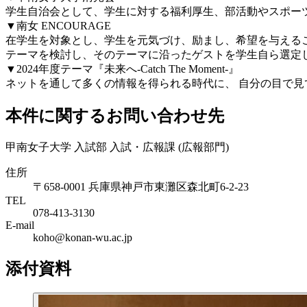
学生自治会として、学生に対する福利厚生、部活動やスポー
▼南女 ENCOURAGE
在学生を対象とし、学生を元気づけ、励まし、希望を与えるこ
テーマを検討し、そのテーマに沿ったゲストを学生自ら選定
▼2024年度テーマ『未来へ-Catch The Moment-』
ネットを通して多くの情報を得られる時代に、
自分の目で見
本件に関するお問い合わせ先
甲南女子大学 入試部 入試・広報課 (広報部門)
住所
〒658-0001 兵庫県神戸市東灘区森北町6-2-23
TEL
078-413-3130
E-mail
koho@konan-wu.ac.jp
添付資料