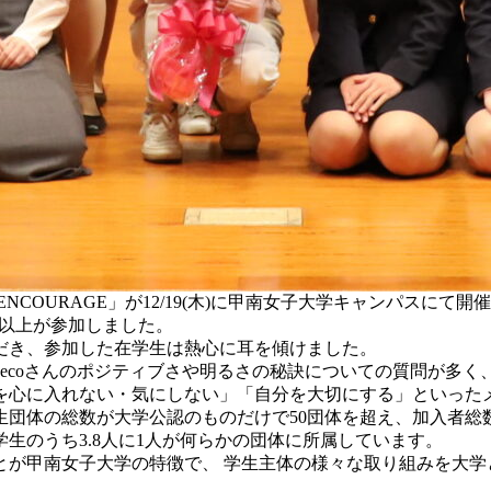
COURAGE」が12/19(木)に甲南女子大学キャンパスにて
名以上が参加しました。
だき、参加した在学生は熱心に耳を傾けました。
ecoさんのポジティブさや明るさの秘訣についての質問が多く
を心に入れない・気にしない」「自分を大切にする」といった
団体の総数が大学公認のものだけで50団体を超え、加入者総数
生のうち3.8人に1人が何らかの団体に所属しています。
とが甲南女子大学の特徴で、
学生主体の様々な取り組みを
大学