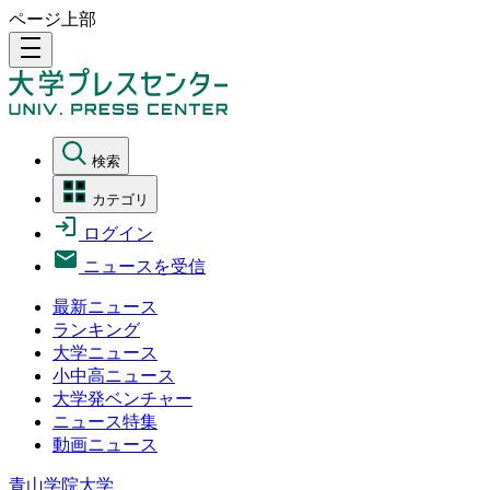
ページ上部
density_medium
検索
カテゴリ
ログイン
ニュースを受信
最新ニュース
ランキング
大学ニュース
小中高ニュース
大学発ベンチャー
ニュース特集
動画ニュース
青山学院大学