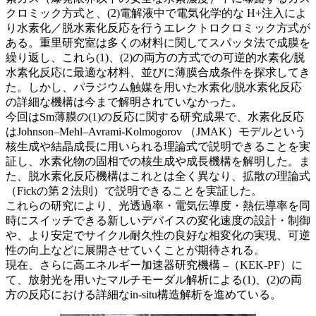
クロミック方式と、(2)電解液中で電気化学的な H+注入によ
り水素化／脱水素化反応を行うエレクトロクロミック方式が
ある。重里研究室は多くの材料に関してスパッタ法で成膜を
繰り返し、これら(1)、(2)の両方の方式での可逆的水素化/脱
水素化反応に最適な材料、並びに薄膜合成条件を探求してき
た。しかし、パラジウム触媒を用いた水素化/脱水素化反応
の詳細な機構は今まで解明されていなかった。
今回はSm薄膜の(1)の反応に関する研究成果で、水素化反応
はJohnson–Mehl–Avrami-Kolmogorov （JMAK）モデルという
核生成や結晶成長に用いられる理論式で説明できることを実
証し、水素化物の固相での核生成や成長機構を解明した。ま
た、脱水素化反応機構はこれとは全く異なり、拡散の理論式
（Fickの第２法則）で説明できることを実証した。
これらの研究により、光透過率・電気伝導度・熱伝導率を同
時にスイッチできる新しいデバイスの変化速度の設計・制御
や、より安定でサイクル耐久性の良好な相変化の実現、可逆
性の向上などに展開させていくことが期待される。
現在、さらに高エネルギー加速器研究機構 –（KEK-PF）に
て、放射光を用いたマルチモーダル解析による(1)、(2)の両
方の反応における詳細なin-situ構造解析を進めている。