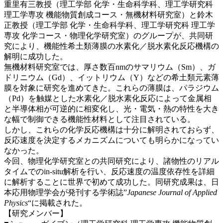
重里有三教授（理工学部 化学・生命科学科、理工学研究科
理工学専攻 機能物質創成コース・無機材料研究室）と鈴木
正教授（理工学部 化学・生命科学科、理工学研究科 理工学
専攻 化学コース・物理化学研究室）のグループが、共同研
究により、機能性希土類薄膜の水素化／脱水素化反応機構の
解明に成功した。
無機材料研究室では、厚さ数百nmのサマリウム（Sm）、ガ
ドリニウム（Gd）、イットリウム（Y）などの希土類元素薄
膜を対象に研究を進めてきた。これらの薄膜は、パラジウム
（Pd）を触媒とした水素化／脱水素化反応によって金属相
と半導体相が可逆的に相変化し、光・電気・熱の特性を大き
な幅で制御できる機能性材料として注目されている。
しかし、これらの化学反応機構は十分に解明されておらず、
反応速度を決定するメカニズムについても明らかになってい
なかった。
今回、物理化学研究室との共同研究により、諸物性のリアル
タイムでのin-situ解析を行い、反応速度の温度依存性を詳細
に解析することに世界で初めて成功した。同研究成果は、日
本応用物理学会が発刊する学術誌”
Japanese Journal of Applied
Physics
“に掲載された。
【研究メンバー】