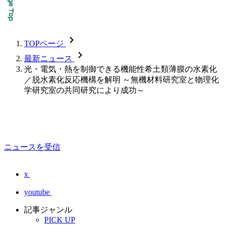
chevron_forward
TOPページ
chevron_forward
最新ニュース
光・電気・熱を制御できる機能性希土類薄膜の水素化
／脱水素化反応機構を解明 ～無機材料研究室と物理化
学研究室の共同研究により成功～
ニュースを受信
x
youtube
記事ジャンル
PICK UP