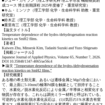
■シュー・ガイブン（理工学研究科 理工学専攻 機能物質創
成コース 博士前期課程 2025年度修了・重里研究室）
■キム・ミンソク（理工学部 化学・生命科学科 助教・重里
研究室）
■鈴木正（理工学部 化学・生命科学科 教授）
■重里有三（理工学部 化学・生命科学科 教授）
【論文タイトル】
Temperature dependence of the hydro-/dehydrogenation reaction
kinetics on SmH2 films.
【著者】
Kaiwen Zhu, Minseok Kim, Tadashi Suzuki and Yuzo Shigesato
【掲載ジャーナル】
Japanese Journal of Applied Physics, Volume 65, Number 7, 2026.
DOI 10.35848/1347-4065/ae56c4
▶論文
‟Temperature dependence of the hydro-/dehydrogenation
reaction kinetics on SmH2 films.”
【研究概要】
ある種の希土類元素、あるいは遷移金属とMgの合金におい
て、最上面に5-10nmの極薄Pd膜を触媒として担持すること
で、水素化／脱水素化反応により金属／半導体と相変化する
物質が存在する。これらは調光ミラー材料と呼ばれている。
可逆的な水素化/脱水素化反応は、(1)1気圧の3％水素含有窒
素ガス（爆発限界以下の安全な水素濃度）中に曝露するガス