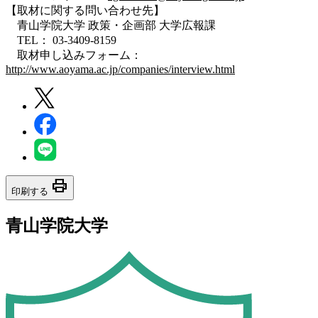
【取材に関する問い合わせ先】
青山学院大学 政策・企画部 大学広報課
TEL： 03-3409-8159
取材申し込みフォーム：
http://www.aoyama.ac.jp/companies/interview.html
print
印刷する
青山学院大学