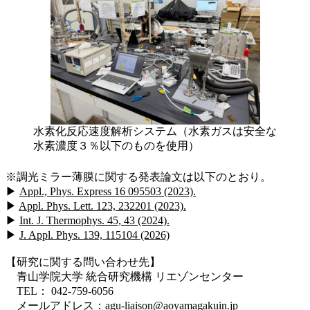
水素化反応速度解析システム（水素ガスは安全な
水素濃度３％以下のものを使用）
※調光ミラー薄膜に関する発表論文は以下のとおり。
▶
Appl., Phys. Express 16 095503 (2023).
▶
Appl. Phys. Lett. 123, 232201 (2023).
▶
Int. J. Thermophys. 45, 43 (2024).
▶
J. Appl. Phys. 139, 115104 (2026)
【研究に関する問い合わせ先】
青山学院大学 統合研究機構 リエゾンセンター
TEL： 042-759-6056
メールアドレス：
agu-liaison@aoyamagakuin.jp