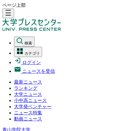
ページ上部
density_medium
検索
カテゴリ
ログイン
ニュースを受信
最新ニュース
ランキング
大学ニュース
小中高ニュース
大学発ベンチャー
ニュース特集
動画ニュース
青山学院大学