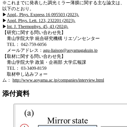
※これまでに発表した調光ミラー薄膜に関する主な論文は、
以下のとおり。
▶
Appl., Phys. Express 16 095503 (2023).
▶
Appl. Phys. Lett. 123, 232201 (2023).
▶
Int. J. Thermophys. 45, 43 (2024).
【研究に関する問い合わせ先】
青山学院大学 統合研究機構 リエゾンセンター
TEL： 042-759-6056
メールアドレス：
agu-liaison@aoyamagakuin.jp
【取材に関する問い合わせ先】
青山学院大学 政策・企画部 大学広報課
TEL： 03-3409-8159
取材申し込みフォー
ム：
http://www.aoyama.ac.jp/companies/interview.html
添付資料