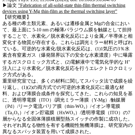
▶論文
”Fabrication of all-solid-state thin-film thermal switching
devices using Y-Mg thin-film as the thermal switching layer”
【研究概要】
ある種の希土類元素、あるいは遷移金属とMgの合金におい
て、最上面に 5-10 nm の極薄パラジウム膜を触媒として担持
することで、水素化／脱水素化反応により金属／半導体と相
変化する物質が存在する。これらは調光ミラー材料と呼ばれ
ている。可逆的な水素化/脱水素化反応は、(1)1気圧の3％水
素含有窒素ガス（爆発限界以下の安全な水素濃度）中に曝露
するガスクロミック方式と、(2)電解液中で電気化学的な H⁺
注入により水素化／脱水素化反応を行うエレクトロクロミッ
ク方式がある。
重里研究室では、多くの材料に関してスパッタ法で成膜を繰
り返し、(1)(2)の両方式での可逆的水素化反応に最適な材
料、および薄膜合成条件を探究してきた。これらの知見を基
に、透明導電膜（ITO）/調光ミラー薄膜（Y-Mg）/触媒層
（Pd）/リーク電流バリア膜（thin-WO₃）/イオン導電膜
（Ta₂O₅）/イオン貯蔵膜（HxWO₃）/透明導電膜（ITO）の7
層からなる全固体薄膜積層型熱スイッチの作製に成功した。
それぞれ異なる物性を有する機能性無機薄膜は、研究室内の
異なるスパッタ装置を用いて成膜された。