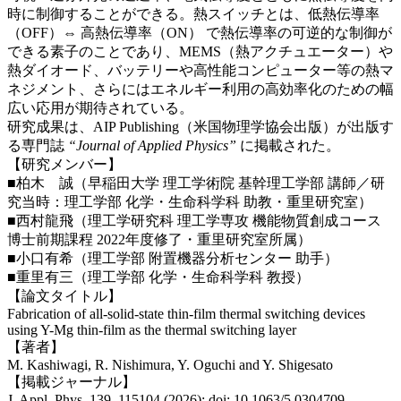
時に制御することができる。熱スイッチとは、低熱伝導率
（OFF）⇔ 高熱伝導率（ON） で熱伝導率の可逆的な制御が
できる素子のことであり、MEMS（熱アクチュエーター）や
熱ダイオード、バッテリーや高性能コンピューター等の熱マ
ネジメント、さらにはエネルギー利用の高効率化のための幅
広い応用が期待されている。
研究成果は、AIP Publishing（米国物理学協会出版）が出版す
る専門誌
“Journal of Applied Physics”
に掲載された。
【研究メンバー】
■柏木 誠（早稲田大学 理工学術院 基幹理工学部 講師／研
究当時：理工学部 化学・生命科学科 助教・重里研究室）
■西村龍飛（理工学研究科 理工学専攻 機能物質創成コース
博士前期課程 2022年度修了・重里研究室所属）
■小口有希（理工学部 附置機器分析センター 助手）
■重里有三（理工学部 化学・生命科学科 教授）
【論文タイトル】
Fabrication of all-solid-state thin-film thermal switching devices
using Y-Mg thin-film as the thermal switching layer
【著者】
M. Kashiwagi, R. Nishimura, Y. Oguchi and Y. Shigesato
【掲載ジャーナル】
J. Appl. Phys. 139, 115104 (2026); doi: 10.1063/5.0304709