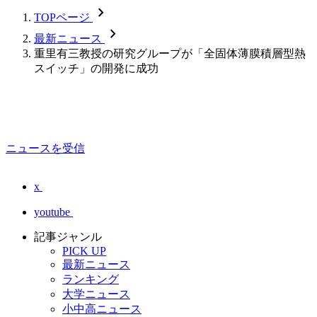
chevron_forward
TOPページ
chevron_forward
最新ニュース
重里有三教授の研究グループが「全固体薄膜積層型熱
スイッチ」の開発に成功
ニュースを受信
x
youtube
記事ジャンル
PICK UP
最新ニュース
ランキング
大学ニュース
小中高ニュース