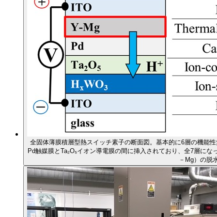
全固体薄膜積層型熱スイッチ素子の断面図。基本的に6層の機能性
Pd触媒膜とTa₂O₅イオン導電膜の間に挿入されており、全7層にな
－Mg）の脱