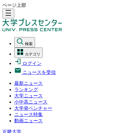
ページ上部
density_medium
検索
カテゴリ
ログイン
ニュースを受信
最新ニュース
ランキング
大学ニュース
小中高ニュース
大学発ベンチャー
ニュース特集
動画ニュース
近畿大学