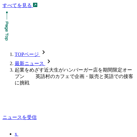
すべてを見る
chevron_forward
TOPページ
chevron_forward
最新ニュース
起業をめざす近大生がハンバーガー店を期間限定オー
プン 英語村のカフェで企画・販売と英語での接客
に挑戦
ニュースを受信
x