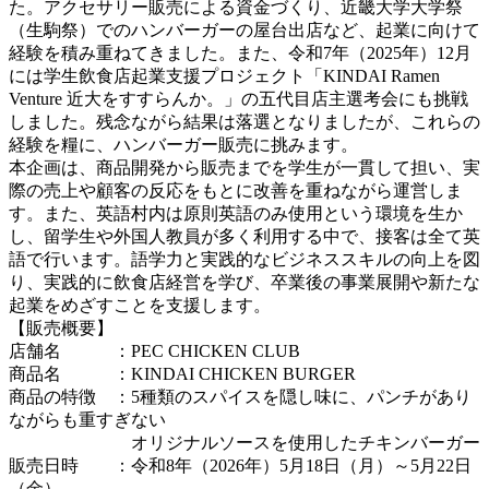
た。アクセサリー販売による資金づくり、近畿大学大学祭
（生駒祭）でのハンバーガーの屋台出店など、起業に向けて
経験を積み重ねてきました。また、令和7年（2025年）12月
には学生飲食店起業支援プロジェクト「KINDAI Ramen
Venture 近大をすすらんか。」の五代目店主選考会にも挑戦
しました。残念ながら結果は落選となりましたが、これらの
経験を糧に、ハンバーガー販売に挑みます。
本企画は、商品開発から販売までを学生が一貫して担い、実
際の売上や顧客の反応をもとに改善を重ねながら運営しま
す。また、英語村内は原則英語のみ使用という環境を生か
し、留学生や外国人教員が多く利用する中で、接客は全て英
語で行います。語学力と実践的なビジネススキルの向上を図
り、実践的に飲食店経営を学び、卒業後の事業展開や新たな
起業をめざすことを支援します。
【販売概要】
店舗名 ：PEC CHICKEN CLUB
商品名 ：KINDAI CHICKEN BURGER
商品の特徴 ：5種類のスパイスを隠し味に、パンチがあり
ながらも重すぎない
オリジナルソースを使用したチキンバーガー
販売日時 ：令和8年（2026年）5月18日（月）～5月22日
（金）