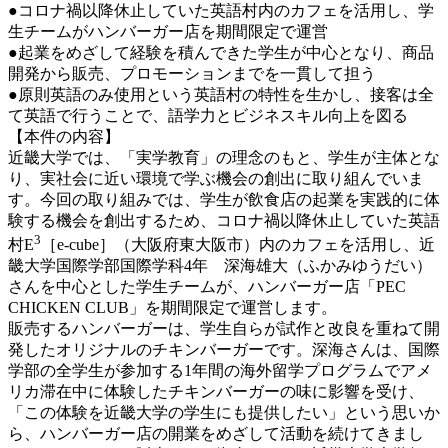
●コロナ禍以降休止していた英語村内のカフェを活用し、学
生チームがハンバーガー店を期間限定で運営
●起業をめざして経験を積んできた学生が中心となり、商品
開発から販売、プロモーションまでを一貫して担う
●原則英語のみ使用という英語村の特性を生かし、接客は全
て英語で行うことで、語学力とビジネスキル向上を図る
【本件の内容】
近畿大学では、「実学教育」の理念のもと、学生が主体とな
り、実社会に近い環境で学ぶ機会の創出に取り組んでいま
す。今回の取り組みでは、学生が飲食店の起業を実践的に体
験する機会を創出するため、コロナ禍以降休止していた英語
3
村E
［e-cube］（大阪府東大阪市）内のカフェを活用し、近
畿大学国際学部国際学科4年 深海雄大（ふかみゆうだい）
さんを中心とした学生チームが、ハンバーガー店「PEC
CHICKEN CLUB」を期間限定で運営します。
販売するハンバーガーは、学生自らが試作と改良を重ねて開
発したオリジナルのチキンバーガーです。深海さんは、国際
学部の全学生が参加する1年間の海外留学プログラムでアメ
リカ滞在中に体験したチキンバーガーの味に影響を受け、
「この体験を近畿大学の学生にも提供したい」という思いか
ら、ハンバーガー店の開業をめざして活動を続けてきまし