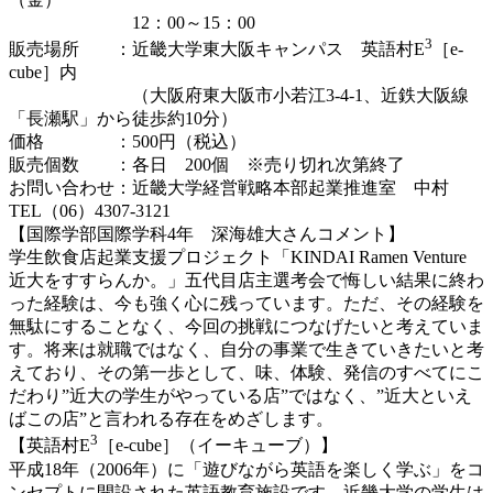
12：00～15：00
3
販売場所 ：近畿大学東大阪キャンパス 英語村E
［e-
cube］内
（大阪府東大阪市小若江3-4-1、近鉄大阪線
「長瀬駅」から徒歩約10分）
価格 ：500円（税込）
販売個数 ：各日 200個 ※売り切れ次第終了
お問い合わせ：近畿大学経営戦略本部起業推進室 中村
TEL（06）4307-3121
【国際学部国際学科4年 深海雄大さんコメント】
学生飲食店起業支援プロジェクト「KINDAI Ramen Venture
近大をすすらんか。」五代目店主選考会で悔しい結果に終わ
った経験は、今も強く心に残っています。ただ、その経験を
無駄にすることなく、今回の挑戦につなげたいと考えていま
す。将来は就職ではなく、自分の事業で生きていきたいと考
えており、その第一歩として、味、体験、発信のすべてにこ
だわり”近大の学生がやっている店”ではなく、”近大といえ
ばこの店”と言われる存在をめざします。
3
【英語村E
［e-cube］（イーキューブ）】
平成18年（2006年）に「遊びながら英語を楽しく学ぶ」をコ
ンセプトに開設された英語教育施設です。近畿大学の学生は