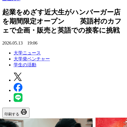
起業をめざす近大生がハンバーガー店
を期間限定オープン 英語村のカフ
ェで企画・販売と英語での接客に挑戦
2026.05.13 19:06
大学ニュース
大学発ベンチャー
学生の活動
print
印刷する