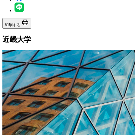
print
印刷する
近畿大学