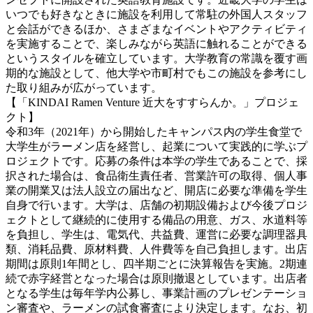
いつでも好きなときに施設を利用して常駐の外国人スタッフ
と会話ができるほか、さまざまなイベントやアクティビティ
を実施することで、楽しみながら英語に触れることができる
というスタイルを確立しています。大学教育の常識を覆す画
期的な施設として、他大学や市町村でもこの施設を参考にし
た取り組みが広がっています。
【「KINDAI Ramen Venture 近大をすすらんか。」プロジェ
クト】
令和3年（2021年）から開始したキャンパス内の学生食堂で
大学生がラーメン店を経営し、起業について実践的に学ぶプ
ロジェクトです。応募の条件は本学の学生であることで、採
択された場合は、食品衛生責任者、営業許可の取得、個人事
業の開業又は法人設立の届出など、開店に必要な準備を学生
自身で行います。大学は、店舗の初期設備および今後プロジ
ェクトとして継続的に使用する備品の用意、ガス、水道料等
を負担し、学生は、電気代、共益費、運営に必要な調理器具
類、消耗品費、原材料費、人件費等を自己負担します。出店
期間は原則1年間とし、四半期ごとに決算報告を実施。2期連
続で赤字経営となった場合は原則撤退としています。出店者
となる学生は毎年学内公募し、事業計画のプレゼンテーショ
ン審査や、ラーメンの試食審査により決定します。なお、初