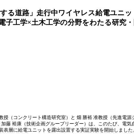
する道路」走行中ワイヤレス給電ユニッ
電子工学×土木工学の分野をわたる研究・
太 教授（コンクリート構造研究室）と 畑 勝裕 准教授（先進
）と加藤 裕康（技術企画グループリーダー）は、このたび、電
舗装表層に給電ユニットを露出設置する実証実験を開始しました