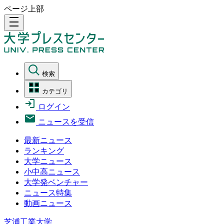
ページ上部
density_medium
検索
カテゴリ
ログイン
ニュースを受信
最新ニュース
ランキング
大学ニュース
小中高ニュース
大学発ベンチャー
ニュース特集
動画ニュース
芝浦工業大学