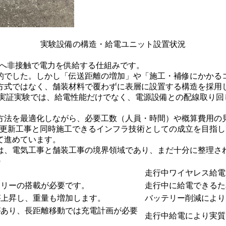
実験設備の構造・給電ユニット設置状況
Vへ非接触で電力を供給する仕組みです。
的でした。しかし「伝送距離の増加」や「施工・補修にかかる
方式ではなく、舗装材料で覆わずに表層に設置する構造を採用
 実証実験では、給電性能だけでなく、電源設備との配線取り回
法を最適化しながら、必要工数（人員・時間）や概算費用の見
路更新工事と同時施工できるインフラ技術としての成立を目指
て進めています。
は、電気工事と舗装工事の境界領域であり、まだ十分に整理さ
）
走行中ワイヤレス給電（
テリーの搭載が必要です。
走行中に給電できるた
が上昇し、重量も増加します。
バッテリー削減により
があり、長距離移動では充電計画が必要
走行中給電により実質