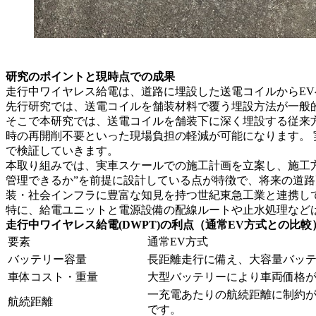
研究のポイントと現時点での成果
走行中ワイヤレス給電は、道路に埋設した送電コイルからE
先行研究では、送電コイルを舗装材料で覆う埋設方法が一般
そこで本研究では、送電コイルを舗装下に深く埋設する従来
時の再開削不要といった現場負担の軽減が可能になります。
で検証していきます。
本取り組みでは、実車スケールでの施工計画を立案し、施工方
管理できるか”を前提に設計している点が特徴で、将来の道
装・社会インフラに豊富な知見を持つ世紀東急工業と連携し
特に、給電ユニットと電源設備の配線ルートや止水処理など
走行中ワイヤレス給電(DWPT)の利点（通常EV方式との比較
要素
通常EV方式
バッテリー容量
長距離走行に備え、大容量バッ
車体コスト・重量
大型バッテリーにより車両価格
一充電あたりの航続距離に制約
航続距離
です。