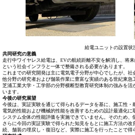
給電ユニットの設置状
共同研究の意義
走行中ワイヤレス給電は、EVの航続距離不安を解消し、将
という社会インフラと一体で整備される必要があります。
これまでの研究開発は主に電気電子分野が中心でしたが、社
他分野の研究者および舗装作業に豊富な実績のある世紀東急
芝浦工業大学・工学部の分野横断型教育研究体制の強みを活
います。
今後の研究展望
今後は、実証実験を通じて得られるデータを基に、施工性・
電気的性能および機械的性能を改善するための設計最適化に
システム全体の性能評価を実施できていません。そのため、
さらに今回の実証実験で得られた知見をもとに施工方法の改
続、舗装の埋戻し・復旧など、実際に施工を行ったことで得