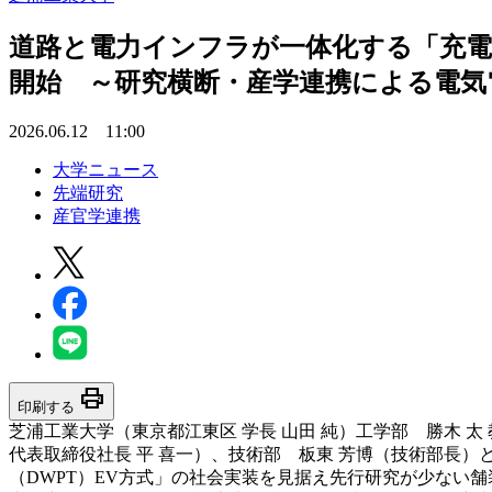
道路と電力インフラが一体化する「充電
開始 ～研究横断・産学連携による電気
2026.06.12 11:00
大学ニュース
先端研究
産官学連携
print
印刷する
芝浦工業大学（東京都江東区 学長 山田 純）工学部 勝木 
代表取締役社長 平 喜一）、技術部 板東 芳博（技術部長
（DWPT）EV方式」の社会実装を見据え先行研究が少ない