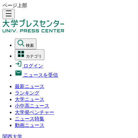
ページ上部
density_medium
検索
カテゴリ
ログイン
ニュースを受信
最新ニュース
ランキング
大学ニュース
小中高ニュース
大学発ベンチャー
ニュース特集
動画ニュース
関西大学