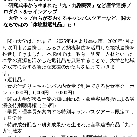
・研究成果から生まれた「九・九割蕎麦」など産学連携プ
ロダクトをラインアップ
・大学トップ自らが案内するキャンパスツアーなど、関大
ならではの「体験型返礼品」も！
関西大学はこれまで、2025年4月より高槻市、2026年4月よ
り吹田市と連携し、ふるさと納税制度を活用した地域連携を
推進してきました。本取組では、教育・研究・人材といった
本学の資源を活かした返礼品を展開することで、大学と地域
の双方に資する新たな支援のかたちを広げていきま
す。
＜返礼品＞
・食の仕送り～キャンパス内食堂で利用できるお食事クーポ
ン（2,000円、6,000円、10,000円）
・関西大学が誇る一流の知に触れる～豪華客員教授による講
演会特別聴講権（全6回）
・学長・理事長が案内する特別キャンパスツアー～限定エリ
ア見学付
・特許成分配合～研究成果から生まれた産学連携商品「九・
九割蕎麦」