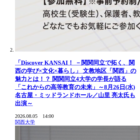
「Discover KANSAI！ －関関同立で拓く、関
西の学び×文化×暮らし」 文教地区「関西」の
魅力とは！？ 関関同立4大学の学長が語る
「これからの高等教育の未来」～8月26日(水)
名古屋・ミッドランドホール／山里 亮太氏も
出演～
2026.08.05 14:00
関西大学