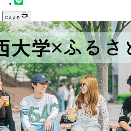
print
印刷する