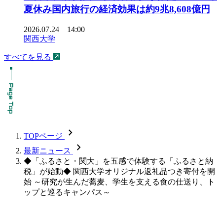
夏休み国内旅行の経済効果は約9兆8,608億円
2026.07.24 14:00
関西大学
すべてを見る
chevron_forward
TOPページ
chevron_forward
最新ニュース
◆「ふるさと・関大」を五感で体験する「ふるさと納
税」が始動◆ 関西大学オリジナル返礼品つき寄付を開
始 ～研究が生んだ蕎麦、学生を支える食の仕送り、ト
ップと巡るキャンパス～