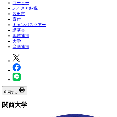
コーヒー
ふるさと納税
吹田市
寄付
キャンパスツアー
講演会
地域連携
大学
産学連携
print
印刷する
関西大学