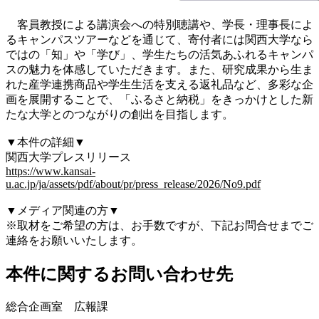
客員教授による講演会への特別聴講や、学長・理事長によ
るキャンパスツアーなどを通じて、寄付者には関西大学なら
ではの「知」や「学び」、学生たちの活気あふれるキャンパ
スの魅力を体感していただきます。また、研究成果から生ま
れた産学連携商品や学生生活を支える返礼品など、多彩な企
画を展開することで、「ふるさと納税」をきっかけとした新
たな大学とのつながりの創出を目指します。
▼本件の詳細▼
関西大学プレスリリース
https://www.kansai-
u.ac.jp/ja/assets/pdf/about/pr/press_release/2026/No9.pdf
▼メディア関連の方▼
※取材をご希望の方は、お手数ですが、下記お問合せまでご
連絡をお願いいたします。
本件に関するお問い合わせ先
総合企画室 広報課