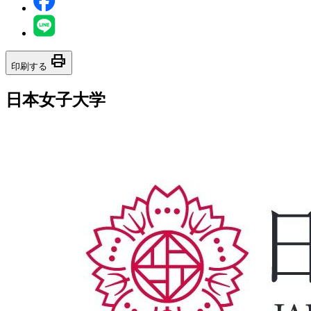
print
印刷する
日本女子大学