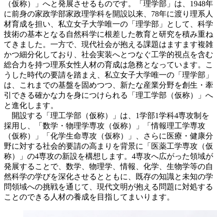
（仮称）」へと発展させるものです。「理学部」は、1948年
に前身の家政学部家政理学科を開設以来、78年に渡り理系人
材育成を担い、私立女子大学唯一の「理学部」として、科学
技術の基本となる自然科学に根差した教育と研究を積み重ね
てきました。一方で、現代社会が抱える課題はますます複雑
かつ細分化しており、社会実装へとつなぐ工学的視点を含む
総合力を持つ理系女性人材の育成は急務となっています。こ
うした時代の要請を踏まえ、私立女子大学唯一の「理学部」
は、これまでの基盤を固めつつ、新たな産業分野を創生・牽
引できる確かな力を身につけられる「理工学部（仮称）」へ
と進化します。
開設する「理工学部（仮称）」は、1学部1学科4専攻制を
採用し、「数学・物理学専攻（仮称）」「情報理工学専攻
（仮称）」「化学生命専攻（仮称）」、さらに医療・健康分
野に対する社会的要請の高まりを背景に「医薬工学専攻（仮
称）」の4専攻の新設を構想します。4専攻へ広がった領域が
発展することで、数学、物理学、情報、化学、生物学等の自
然科学の学びを深化させるとともに、既存の知識と未知の学
問領域への挑戦を通じて、現代文明が抱える問題に対処する
ことのできる人材の養成を目指してまいります。