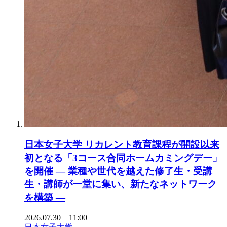
日本女子大学 リカレント教育課程が開設以来
初となる「3コース合同ホームカミングデー」
を開催 ― 業種や世代を越えた修了生・受講
生・講師が一堂に集い、新たなネットワーク
を構築 ―
2026.07.30 11:00