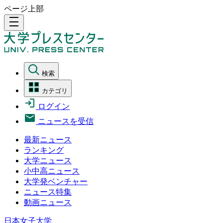
ページ上部
density_medium
検索
カテゴリ
ログイン
ニュースを受信
最新ニュース
ランキング
大学ニュース
小中高ニュース
大学発ベンチャー
ニュース特集
動画ニュース
日本女子大学