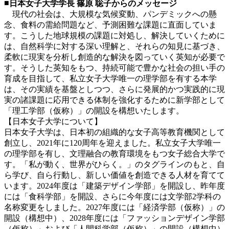
■
日本女子大学学長 篠原 聡子からのメッセージ
現代の社会は、大規模な気候変動、パンデミックへの懸
念、食料の需給問題など、予測困難な課題に直面していま
す。こうした地球規模の課題に対処し、解決していくために
は、自然科学に対する深い理解と、それらの知見に基づき、
柔軟に現実を分析し創造的な解決を図っていく英知が必要で
す。そうした英知をもつ、持続可能で豊かな社会の担い手の
育成を目指して、私立女子大学唯一の理学部を有する本学
は、その実績を基盤としつつ、さらに発展的かつ実践的に現
実の諸課題に応用できる体制を強化するために新学部として
「理工学部（仮称）」の開設を構想いたします。
【日本女子大学について】
日本女子大学は、日本初の組織的な女子高等教育機関として
創立し、2021年に120周年を迎えました。私立女子大学唯一
の理学部を有し、文理融合の教育環境をもつ女子総合大学で
す。「私が動く、世界がひらく。」のタグラインのもと、自
ら学び、自ら行動し、新しい価値を創造できる人材を育てて
います。2024年度は「建築デザイン学部」を開設し、昨年度
には「食科学部」を開設、さらに今年度には文学部2学科の
名称変更をしました。2027年度には「経済学部（仮称）」の
開設（構想中）、2028年度には「ファッションデザイン学部
（仮称）」および「人間科学部（仮称）」の開設（構想中）