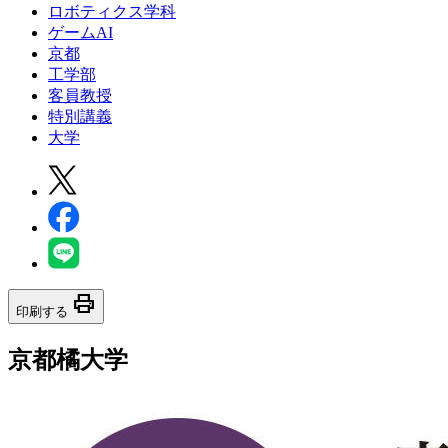
ロボティクス学科
ゲームAI
京都
工学部
客員教授
特別講義
大学
print
印刷する
京都橘大学