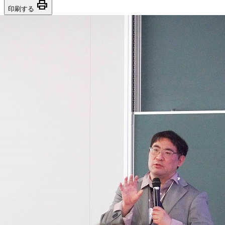
print
印刷する