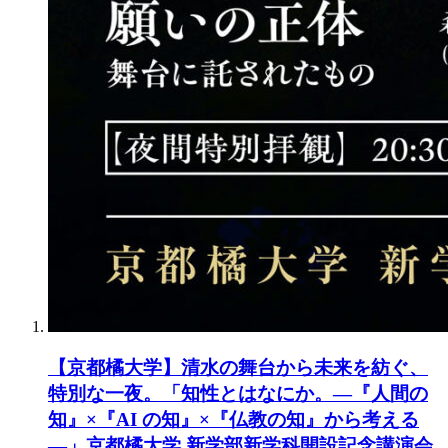
【京都橘大学】清水の舞台から未来を紡ぐ、
特別な一夜。「知性とはなにか。―『人間の
知』×『AI の知』×『仏教の知』から考える
―」京都橘大学 新学部新学科開設記念講演会