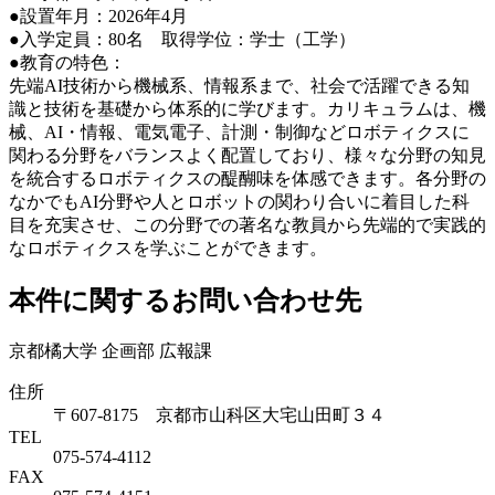
●設置年月：2026年4月
●入学定員：80名 取得学位：学士（工学）
●教育の特色：
先端AI技術から機械系、情報系まで、社会で活躍できる知
識と技術を基礎から体系的に学びます。カリキュラムは、機
械、AI・情報、電気電子、計測・制御などロボティクスに
関わる分野をバランスよく配置しており、様々な分野の知見
を統合するロボティクスの醍醐味を体感できます。各分野の
なかでもAI分野や人とロボットの関わり合いに着目した科
目を充実させ、この分野での著名な教員から先端的で実践的
なロボティクスを学ぶことができます。
本件に関するお問い合わせ先
京都橘大学 企画部 広報課
住所
〒607-8175 京都市山科区大宅山田町３４
TEL
075-574-4112
FAX