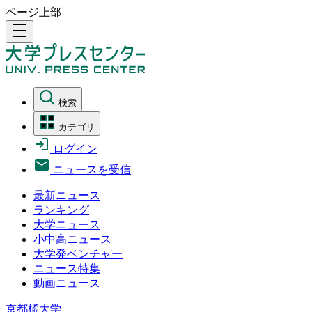
ページ上部
density_medium
検索
カテゴリ
ログイン
ニュースを受信
最新ニュース
ランキング
大学ニュース
小中高ニュース
大学発ベンチャー
ニュース特集
動画ニュース
京都橘大学