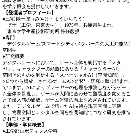
講義を通じて、学生が最先端の知見と現実社会との結びつき
を学ぶ機会を提供していきます。
【登壇者プロフィール】
●三宅 陽一郎（みやけ・よういちろう）
博士（工学、東京大学）。1975年、兵庫県生まれ。
東京大学生産技術研究所 特任教授
●専門
デジタルゲーム/スマートシティ/メタバースの人工知能/AI
空間学
●研究概要
デジタルゲームにおいて、ゲーム全体を統括する「メタ
AI」、キャラクターの頭脳にあたる「キャラクターAI」、
空間そのものを解析する「スパーシャルAI（空間知能）」
の3つから構成 されるゲームAIの開発・研究に取り組まれ
ています。AIによりプレーヤーの心理を推測しながらゲー
ム全体を監視し、ゲームが人間に合わせて難易度を変えるこ
とで没入感の醸成、ゲーム体験の向上をめざされています。
また、デジタルゲームで培ったAI技術を現実空間に実装
し、物理空間とデジタル空間を空間知能でつなぐ研究を推進
されています。
【学部・学科概要】
●工学部ロボティクス学科