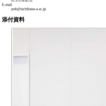
075-574-4151
E-mail
pub@tachibana-u.ac.jp
添付資料