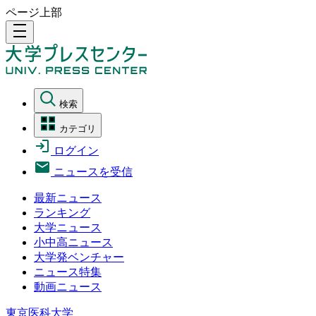
ページ上部
density_medium
検索
カテゴリ
ログイン
ニュースを受信
最新ニュース
ランキング
大学ニュース
小中高ニュース
大学発ベンチャー
ニュース特集
動画ニュース
東京医科大学