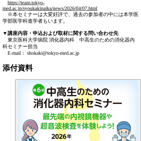
https://team.tokyo-
med.ac.jp/syoukakinaika/news/2026/04/07.html
※本セミナーは大変好評で、過去の参加者の中には本学医
学部医学科進学者もいます。
▼講座内容・申込および取材に関する問い合わせ先
東京医科大学病院 消化器内科 中高生のための消化器内
科セミナー担当
E-mail： shokaki@tokyo-med.ac.jp
添付資料