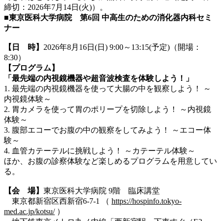
締切：2026年7月14日(火)）。
■東京医科大学病院 第6回 中高生のための消化器内科セミ
ナー
【日 時】
2026年8月16日(日) 9:00～13:15(予定)（開場：
8:30）
【プログラム】
「最先端の内視鏡機器や超音波検査を体験しよう！」
1. 最先端の内視鏡機器を使って大腸の中を観察しよう！ ～
内視鏡体験～
2. 胃カメラを使って胃のポリープを切除しよう！ ～内視鏡
体験～
3. 腹部エコーでお腹の中の観察をしてみよう！ ～エコー体
験～
4. 血管カテーテルに挑戦しよう！ ～カテーテル体験～
ほか、お腹の診察体験など楽しめるプログラムを用意してい
る。
【会 場】
東京医科大学病院 9階 臨床講堂
東京都新宿区西新宿6-7-1 （
https://hospinfo.tokyo-
med.ac.jp/kotsu/
）