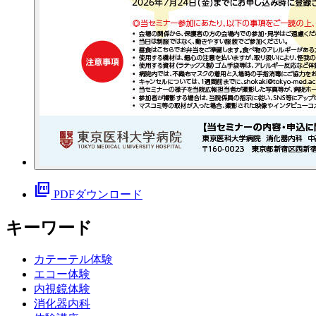
picture_as_pdf
PDFダウンロード
キーワード
カテーテル体験
エコー体験
内視鏡体験
消化器内科