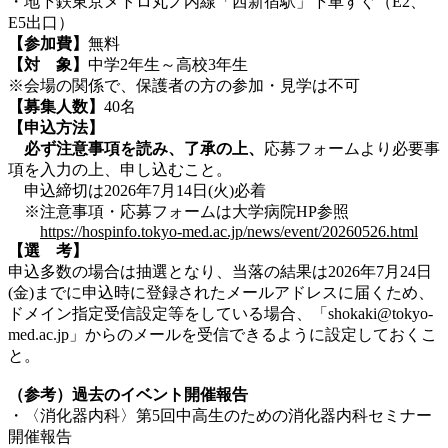
・地下鉄東京メトロ丸ノ内線「西新宿駅」下車すぐ（E2、
E5出口）
【参加費】
無料
【対 象】
中学2年生～高校3年生
※会場の関係で、保護者の方の参加・見学は不可
【募集人数】
40名
【申込方法】
必ず注意事項を読み、了承の上、
応募フォームより必要事
項を入力の上、申し込むこと。
申込締切は2026年7月14日(火)必着
※注意事項・応募フォームは大学病院HP参照
https://hospinfo.tokyo-med.ac.jp/news/event/20260526.html
【選 考】
申込多数の場合は抽選となり、当落の結果は2026年7月24日
(金)までに申込時に登録されたメールアドレスに届くため、
ドメイン指定受信設定等をしている場合、「shokaki@tokyo-
med.ac.jp」からのメールを受信できるように設定しておくこ
と。
（参考）過去のイベント開催報告
・〈消化器内科〉第5回中高生のための消化器内科セミナー
開催報告