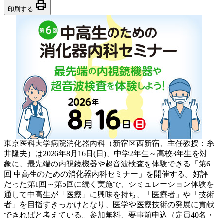
print
印刷する
東京医科大学病院消化器内科（新宿区西新宿、主任教授：糸
井隆夫）は2026年8月16日(日)、中学2年生～高校3年生を対
象に、最先端の内視鏡機器や超音波検査を体験できる「第6
回 中高生のための消化器内科セミナー」を開催する。好評
だった第1回～第5回に続く実施で、シミュレーション体験を
通して中高生が「医療」に興味を持ち、「医療者」や「技術
者」を目指すきっかけとなり、医学や医療技術の発展に貢献
できればと考えている。参加無料、要事前申込（定員40名・