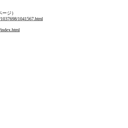
ページ）
9/1037698/1041567.html
/index.html