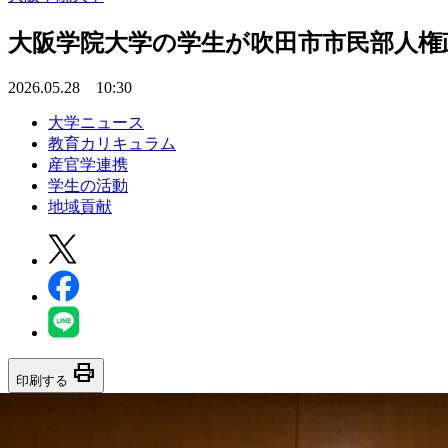
大阪学院大学の学生が吹田市市民部人権
2026.05.28 10:30
大学ニュース
教育カリキュラム
産官学連携
学生の活動
地域貢献
print
印刷する