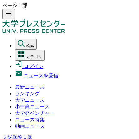
ページ上部
density_medium
検索
カテゴリ
ログイン
ニュースを受信
最新ニュース
ランキング
大学ニュース
小中高ニュース
大学発ベンチャー
ニュース特集
動画ニュース
大阪学院大学