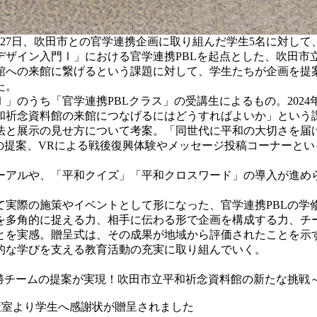
27日、吹田市との官学連携企画に取り組んだ学生5名に対し
アデザイン入門Ⅰ」における官学連携PBLを起点とした、吹田
館への来館に繋げるという課題に対して、学生たちが企画を提
た。
のうち「官学連携PBLクラス」の受講生によるもの。202
和祈念資料館の来館につなげるにはどうすればよいか」という
と展示の見せ方について考案。「同世代に平和の大切さを届
の提案、VRによる戦後復興体験やメッセージ投稿コーナーと
ルや、「平和クイズ」「平和クロスワード」の導入が進められ
実際の施策やイベントとして形になった、官学連携PBLの学
を多角的に捉える力、相手に伝わる形で企画を構成する力、チ
を実感。贈呈式は、その成果が地域から評価されたことを示
的な学びを支える教育活動の充実に取り組んでいく。
勝チームの提案が実現！吹田市立平和祈念資料館の新たな挑戦～
政策室より学生へ感謝状が贈呈されました