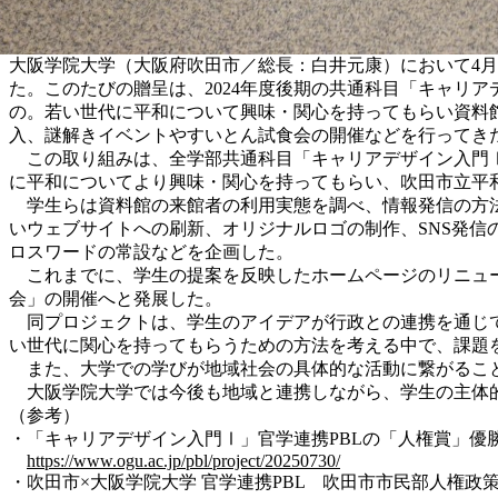
大阪学院大学（大阪府吹田市／総長：白井元康）において4月
た。このたびの贈呈は、2024年度後期の共通科目「キャリ
の。若い世代に平和について興味・関心を持ってもらい資料
入、謎解きイベントやすいとん試食会の開催などを行ってき
この取り組みは、全学部共通科目「キャリアデザイン入門Ⅰ」
に平和についてより興味・関心を持ってもらい、吹田市立平
学生らは資料館の来館者の利用実態を調べ、情報発信の方法
いウェブサイトへの刷新、オリジナルロゴの制作、SNS発信
ロスワードの常設などを企画した。
これまでに、学生の提案を反映したホームページのリニューア
会」の開催へと発展した。
同プロジェクトは、学生のアイデアが行政との連携を通じて
い世代に関心を持ってもらうための方法を考える中で、課題
また、大学での学びが地域社会の具体的な活動に繋がること
大阪学院大学では今後も地域と連携しながら、学生の主体
（参考）
・「キャリアデザイン入門Ⅰ」官学連携PBLの「人権賞」優
https://www.ogu.ac.jp/pbl/project/20250730/
・吹田市×大阪学院大学 官学連携PBL 吹田市市民部人権