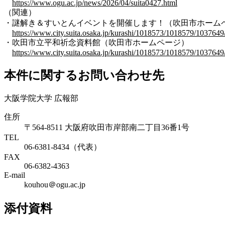
https://www.ogu.ac.jp/news/2026/04/suita0427.html
（関連）
・謎解き＆すいとんイベントを開催します！（吹田市ホーム
https://www.city.suita.osaka.jp/kurashi/1018573/1018579/103764
・吹田市立平和祈念資料館（吹田市ホームページ）
https://www.city.suita.osaka.jp/kurashi/1018573/1018579/1037649
本件に関するお問い合わせ先
大阪学院大学 広報部
住所
〒564-8511 大阪府吹田市岸部南二丁目36番1号
TEL
06-6381-8434（代表）
FAX
06-6382-4363
E-mail
kouhou＠ogu.ac.jp
添付資料