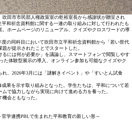
て、吹田市市民部人権政策室の乾裕室長から感謝状が贈呈され
市立平和祈念資料館に関する一連の取り組みに対して行われたも
案。ホームページのリニューアル、クイズやクロスワードの導
4年度の同科目において吹田市立平和祈念資料館から「若い世代
課題が提示されたことでスタートした。
けるには何が必要か」を議論し、スマートフォンで閲覧しやす
いった体験型展示の導入、オンライン参加も可能なクイズやク
、2026年3月には「謎解きイベント」や「すいとん試食
修成果を示す取り組みとなった。学生たちは、平和について若
ームで協力しながら実現に向けて進める力を養った。
す機会ともなった。
官学連携PBLで生まれた平和教育の新しい形～