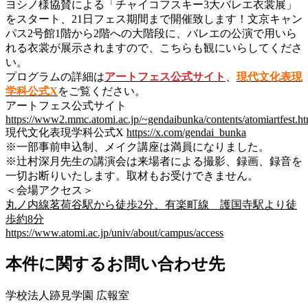
ヨシノ様協賛による「チャイコフスキー3大バレエ衣裳展」
をスタート、21日フェス期間まで開催致します！文京キャン
パス2号館1階から2階への大階段に、バレエの公演で用いら
れる衣裳が展示されますので、こちらも観にいらしてくださ
い。
プログラムの詳細は
アートフェス公式サイト
、
現代文化表現
学科公式X
をご覧ください。
アートフェス公式サイト
https://www2.mmc.atomi.ac.jp/~gendaibunka/contents/atomiartfest.ht
現代文化表現学科公式X
https://x.com/gendai_bunka
※一部事前申込制、メイク講座は満員になりました。
※辻村深月先生の講演会は来場者による撮影、録画、録音を
一切お断りいたします。取材もお受けできません。
＜会場アクセス＞
丸ノ内線茗荷谷駅から徒歩2分、有楽町線 護国寺駅より徒
歩約8分
https://www.atomi.ac.jp/univ/about/campus/access
本件に関するお問い合わせ先
学校法人跡見学園 広報室