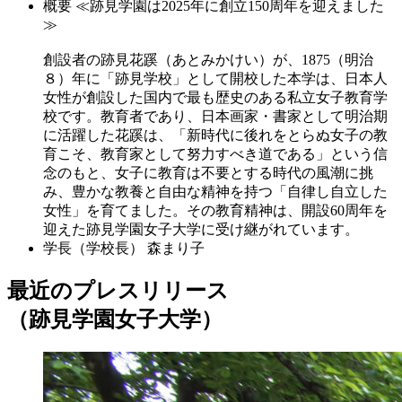
概要
≪跡見学園は2025年に創立150周年を迎えました
≫
創設者の跡見花蹊（あとみかけい）が、1875（明治
８）年に「跡見学校」として開校した本学は、日本人
女性が創設した国内で最も歴史のある私立女子教育学
校です。教育者であり、日本画家・書家として明治期
に活躍した花蹊は、「新時代に後れをとらぬ女子の教
育こそ、教育家として努力すべき道である」という信
念のもと、女子に教育は不要とする時代の風潮に挑
み、豊かな教養と自由な精神を持つ「自律し自立した
女性」を育てました。その教育精神は、開設60周年を
迎えた跡見学園女子大学に受け継がれています。
学長（学校長）
森まり子
最近のプレスリリース
（跡見学園女子大学）