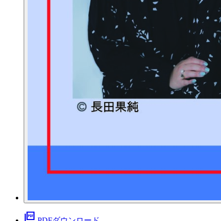
picture_as_pdf
PDFダウンロード