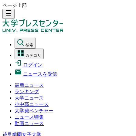
ページ上部
density_medium
検索
カテゴリ
ログイン
ニュースを受信
最新ニュース
ランキング
大学ニュース
小中高ニュース
大学発ベンチャー
ニュース特集
動画ニュース
跡見学園女子大学