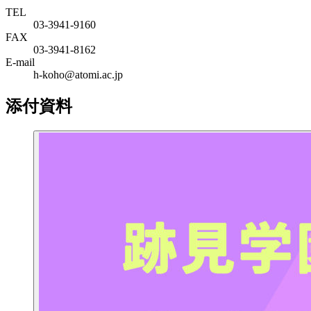
TEL
03-3941-9160
FAX
03-3941-8162
E-mail
h-koho@atomi.ac.jp
添付資料