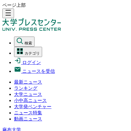
ページ上部
density_medium
検索
カテゴリ
ログイン
ニュースを受信
最新ニュース
ランキング
大学ニュース
小中高ニュース
大学発ベンチャー
ニュース特集
動画ニュース
麻布大学