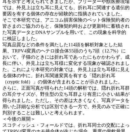
耳を示すと考えられてきましたが、ブリーダーや獣医療現場
では、外見上は立ち耳に見えても、折れ耳に関連する遺伝的
要因を有する個体の存在が経験的に指摘されていました。
そこで本研究では、アニコム損害保険のペット保険契約者の
皆さまのご協力のもと、保険契約時および更新時に蓄積され
た写真データとDNAサンプルを用いて、この現象を科学的
に検証しました。
写真品質などの条件を満たした114頭を解析対象とした結
果、TRPV4変異のヘテロ接合体55頭のうち7頭（12.7%）に
おいて、子猫のときには折れ耳であったにもかかわらず、成
長に伴い、外見上は立ち耳様に変化する現象が確認されまし
た。これにより本研究の対象では、外見上は立ち耳様に見え
る個体の中に、折れ耳関連変異を有する「隠れ折れ耳
（cryptic fold）」の個体が含まれることが示されました。
さらに、正面写真が得られた14頭の解析では、隠れ折れ耳群
の耳介サイズが、野生型の立ち耳群より有意に小さい結果が
得られました。ただし、その差は大きくなく、写真データを
用いた詳細な分析では区別できる一方で、外見のみで正確に
判別することは難しいと考えられます。
＜今後の展開＞
スコティッシュ・フォールドでは、折れ耳同士の交配によっ
てTRPV4変異のホモ接合体が生じた場合、重度の骨軟骨異