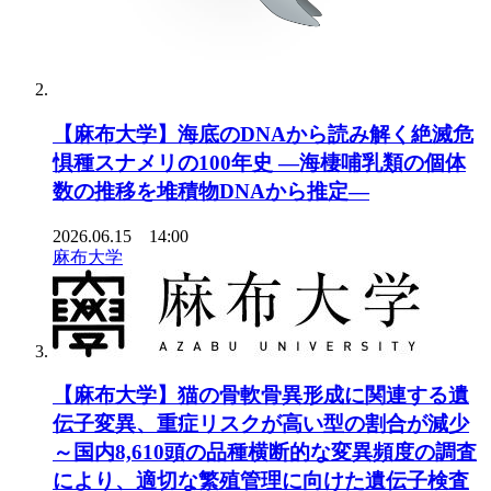
【麻布大学】海底のDNAから読み解く絶滅危
惧種スナメリの100年史 ―海棲哺乳類の個体
数の推移を堆積物DNAから推定―
2026.06.15 14:00
麻布大学
【麻布大学】猫の骨軟骨異形成に関連する遺
伝子変異、重症リスクが高い型の割合が減少
～国内8,610頭の品種横断的な変異頻度の調査
により、適切な繁殖管理に向けた遺伝子検査