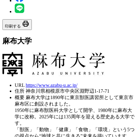
print
印刷する
麻布大学
URL
https://www.azabu-u.ac.jp/
住所
神奈川県相模原市中央区淵野辺1-17-71
概要
麻布大学は1890年に東京獣医講習所として東京市
麻布区に創設されました。
1950年に麻布獣医科大学として開学、1980年に麻布大
学に改称。2025年には135周年を迎える歴史ある大学で
す。
「獣医」「動物」「健康」「食物」「環境」という5つ
の視点から“地球と共に生きる”未来を描いています。