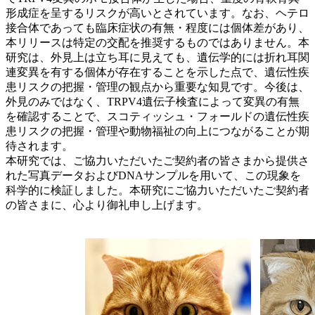
形成症を呈するリスクが高いとされています。なお、ヘテロ
接合体であっても臨床症状の有無・程度には個体差があり、
本リリースは特定の交配を推奨するものではありません。本
研究は、外見上は立ち耳に見えても、遺伝学的には折れ耳関
連変異を有する個体が存在することを示した点で、遺伝性疾
患リスクの把握・管理の観点から重要な知見です。今後は、
外見のみではなく、TRPV4遺伝子検査によって変異の有無
を確認することで、スコティッシュ・フォールドの遺伝性疾
患リスクの把握・管理や動物福祉の向上につながることが期
待されます。
本研究では、ご協力いただいたご契約者の皆さまから提供さ
れた写真データおよびDNAサンプルを用いて、この現象を
科学的に検証しました。本研究にご協力いただいたご契約者
の皆さまに、心より御礼申し上げます。