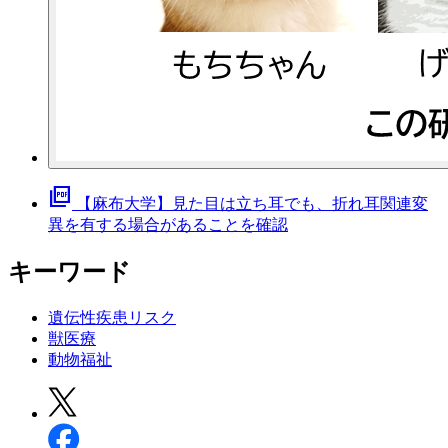
picture_as_pdf
【麻布大学】見た目は立ち耳でも、折れ耳関連変
異を有する場合があることを確認
キーワード
遺伝性疾患リスク
獣医療
動物福祉