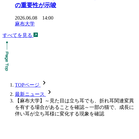
の重要性が示唆
2026.06.08 14:00
麻布大学
すべてを見る
chevron_forward
TOPページ
chevron_forward
最新ニュース
【麻布大学】～見た目は立ち耳でも、折れ耳関連変異
を有する場合があることを確認～一部の猫で、成長に
伴い耳が立ち耳様に変化する現象を確認