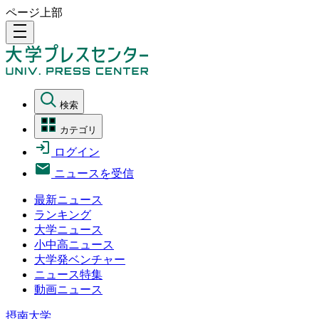
ページ上部
density_medium
検索
カテゴリ
ログイン
ニュースを受信
最新ニュース
ランキング
大学ニュース
小中高ニュース
大学発ベンチャー
ニュース特集
動画ニュース
摂南大学