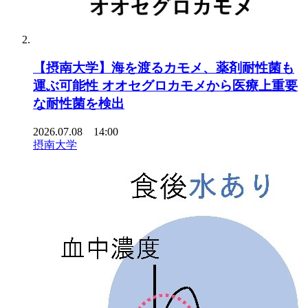
【摂南大学】海を渡るカモメ、薬剤耐性菌も
運ぶ可能性 オオセグロカモメから医療上重要
な耐性菌を検出
2026.07.08 14:00
摂南大学