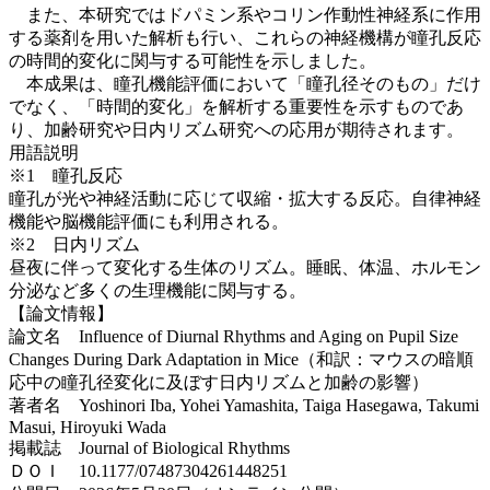
また、本研究ではドパミン系やコリン作動性神経系に作用
する薬剤を用いた解析も行い、これらの神経機構が瞳孔反応
の時間的変化に関与する可能性を示しました。
本成果は、瞳孔機能評価において「瞳孔径そのもの」だけ
でなく、「時間的変化」を解析する重要性を示すものであ
り、加齢研究や日内リズム研究への応用が期待されます。
用語説明
※1 瞳孔反応
瞳孔が光や神経活動に応じて収縮・拡大する反応。自律神経
機能や脳機能評価にも利用される。
※2 日内リズム
昼夜に伴って変化する生体のリズム。睡眠、体温、ホルモン
分泌など多くの生理機能に関与する。
【論文情報】
論文名 Influence of Diurnal Rhythms and Aging on Pupil Size
Changes During Dark Adaptation in Mice（和訳：マウスの暗順
応中の瞳孔径変化に及ぼす日内リズムと加齢の影響）
著者名 Yoshinori Iba, Yohei Yamashita, Taiga Hasegawa, Takumi
Masui, Hiroyuki Wada
掲載誌 Journal of Biological Rhythms
ＤＯＩ 10.1177/07487304261448251