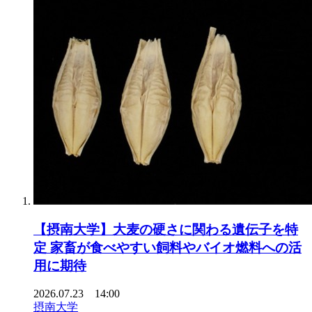
【摂南大学】大麦の硬さに関わる遺伝子を特
定 家畜が食べやすい飼料やバイオ燃料への活
用に期待
2026.07.23 14:00
摂南大学