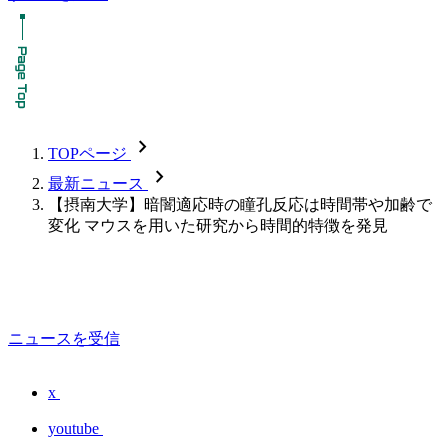
chevron_forward
TOPページ
chevron_forward
最新ニュース
【摂南大学】暗闇適応時の瞳孔反応は時間帯や加齢で
変化 マウスを用いた研究から時間的特徴を発見
ニュースを受信
x
youtube