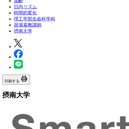
加齢
日内リズム
時間的変化
理工学部生命科学科
居場嘉教講師
摂南大学
print
印刷する
摂南大学