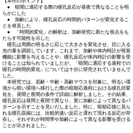
【本件のポイント】
● 暗闇に適応する際の瞳孔反応が昼夜で異なることを明
らかにした
● 加齢により、瞳孔反応の時間的パターンが変化するこ
とを発見した
● 「時間的変化」の解析は、加齢研究に新たな視点をも
たらす可能性を示した
瞳孔は周囲の明るさに応じて大きさを変化させ、目に入る
光の量を調節しています。これまで、加齢や体内時計が視覚
機能に影響を与えることや、瞳孔反応が体内時計の影響を受
けることは知られていましたが、「暗闇に適応する過程での
瞳孔の時間的変化」については十分に研究されていませんで
した。
本研究では、若齢・中齢・高齢マウスを対象に、明るい環
境から暗い環境へ移行した際の暗順応過程における瞳孔径変
化を、昼間と夜間の条件で詳細に解析しました。その結果、
瞳孔反応は昼間と夜間で異なり、更に加齢によって異なるパ
ターンを示すことを見いだしました。特に、暗順応後に見ら
れる瞳孔収縮には、比較的速い反応と遅れて現れる反応が存
在し、それぞれが時間帯や加齢によって異なる影響を受ける
ことが示されました。