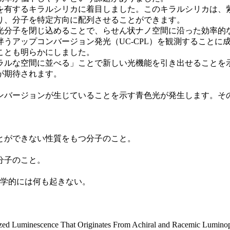
有するキラルシリカに着目しました。このキラルシリカは、
り、分子を特定方向に配列させることができます。
分子を閉じ込めることで、らせん状ナノ空間に沿った効率的
うアップコンバージョン発光（UC-CPL）を観測することに
ことも明らかにしました。
ルな空間に並べる」ことで新しい光機能を引き出せることを
が期待されます。
バージョンが生じていることを示す青色光が発生します。そ
とができない性質をもつ分子のこと。
分子のこと。
学的には何も起きない。
ed Luminescence That Originates From Achiral and Racemic Luminopho