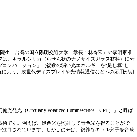
院生、台湾の国立陽明交通大学（学長：林奇宏）の李明家准
プは、キラルシリカ（らせん状のナノサイズガラス材料）に分
コンバージョン」（複数の弱い光エネルギーを“足し算”し
れにより、次世代ディスプレイや光情報通信などへの応用が期
ly Polarized Luminescence：CPL）」と呼ば
する技術です。例えば、緑色光を照射して青色光を得ることがで
」が注目されています。しかし従来は、複雑なキラル分子を合成