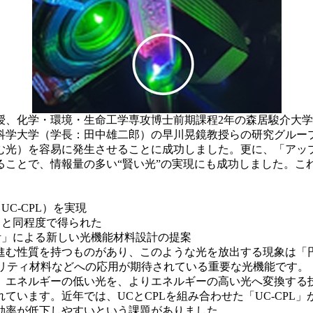
、化学・環境・生命工学専攻博士前期課程2年の森居駿介大学
科学大学（学長：田中雄二郎）の早川晃鏡教授らの研究グルー
む光）を容易に発生させることに成功しました。更に、「アップ
ることで、情報量の多い“賢い光”の実現にも成功しました。こ
C-CPL）を実現
と同程度で得られた
」による新しい光機能材料設計の提案
ものがあり、このような光を放出する現象は「円偏光発光（Circular
ュリティ材料などへの応用が期待されている重要な光機能です。
C）」は、エネルギーの低い光を、よりエネルギーの高い光へ変換
ています。近年では、UCとCPLを組み合わせた「UC-CPL
効率が低下しやすいという課題がありました。