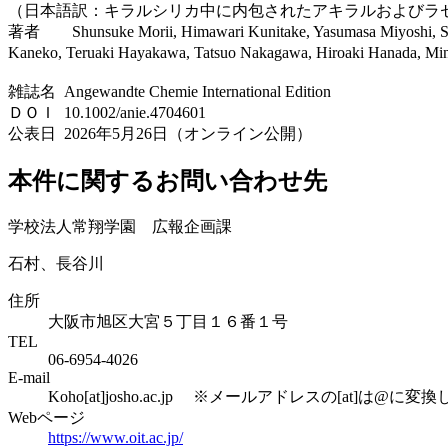
（日本語訳：キラルシリカ中に内包されたアキラルおよびラ
著者 Shunsuke Morii, Himawari Kunitake, Yasumasa Miyoshi, Shinic
Kaneko, Teruaki Hayakawa, Tatsuo Nakagawa, Hiroaki Hanada, Min
雑誌名 Angewandte Chemie International Edition
ＤＯＩ 10.1002/anie.4704601
公表日 2026年5月26日（オンライン公開）
本件に関するお問い合わせ先
学校法人常翔学園 広報企画課
石村、長谷川
住所
大阪市旭区大宮５丁目１６番１号
TEL
06-6954-4026
E-mail
Koho[at]josho.ac.jp ※メールアドレスの[at]は@
Webページ
https://www.oit.ac.jp/