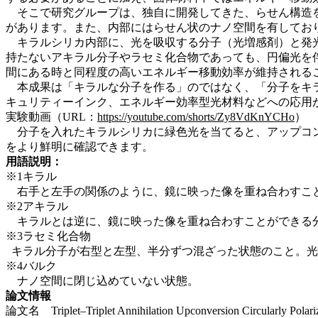
そこで研究グループは、独自に開発してきた、らせん構造を
があります。また、内部にはらせん状のナノ空間を有してお
キラルシリカ内部に、光を吸収する分子（光増感剤）と発光
持たないアキラル分子やラセミ化合物であっても、円偏光を伴
間にある時と同程度の高いエネルギー移動効率が維持される
本成果は「キラルな分子を作る」のではなく、「分子をキラ
キュリティーインク、エネルギー効率型光材料などへの応用
実験動画（URL：
https://youtube.com/shorts/Zy8VdKnYCHo
）
分子を入れたキラルシリカに緑色光を当てると、アップコン
をより鮮明に確認できます。
用語説明：
※1キラル
右手と左手の関係のように、鏡に映った像を重ね合わすこ
※2アキラル
キラルとは逆に、鏡に映った像を重ね合わすことができる
※3ラセミ化合物
キラル分子が右型と左型、半分ずつ混ざった状態のこと。光
※4バルク
ナノ空間に閉じ込めていない状態。
論文情報
論文名 Triplet–Triplet Annihilation Upconversion Circularly Polariz