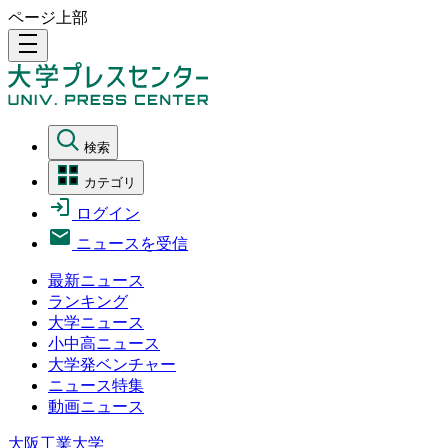
ページ上部
density_medium
検索
カテゴリ
ログイン
ニュースを受信
最新ニュース
ランキング
大学ニュース
小中高ニュース
大学発ベンチャー
ニュース特集
動画ニュース
大阪工業大学