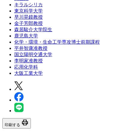
キラルシリカ
東京科学大学
早川晃鏡教授
金子芳郎教授
森居駿介大学院生
鹿児島大学
化学・環境・生命工学専攻博士前期課程
平井智康准教授
国立陽明交通大学
李明家准教授
応用化学科
大阪工業大学
print
印刷する