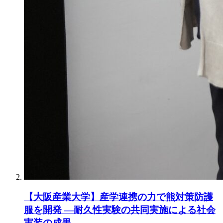
【大阪産業大学】産学連携の力で熊対策防護
服を開発 ―耐久性実験の共同実施による社会
実装の成果―