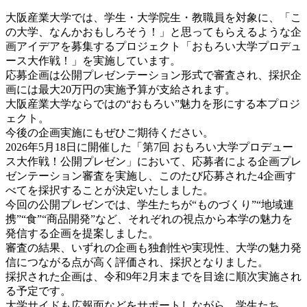
大阪産業大学では、学生・大学院生・教職員を対象に、「こ
の大学、なんかおもしろそう！」と思ってもらえるような企
画アイデアを募集するプロジェクト「おもろい大学プロデュ
ース大作戦！」を実施しています。
応募企画は公開プレゼンテーション形式で審査され、採択企
画には最大20万円の実施予算が支給されます。
大阪産業大学ならではの“おもろい”魅力を形にする本プロジ
ェクト。
今後の企画実施にもぜひご期待ください。
2026年5月18日に開催した「第7回 おもろい大学プロデュー
ス大作戦！公開プレゼン」において、応募者による企画プレ
ゼンテーション審査を実施し、このたび応募された4企画す
べてを採択することが決定いたしました。
今回の公開プレゼンでは、学生たちが“ものづくり”“地域連
携”“食”“商品開発”など、それぞれの視点から本学の魅力を
発信する企画を提案しました。
審査の結果、いずれの企画も独創性や実現性、大学の魅力発
信につながる点が高く評価され、採択となりました。
採択された企画は、令和9年2月末までを目途に順次実施され
る予定です。
大学サイドも広報面などをサポートしながら、学生たち