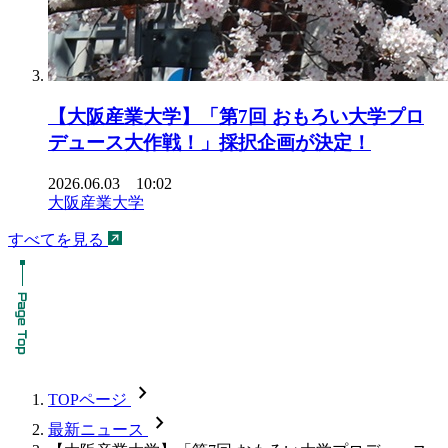
【大阪産業大学】「第7回 おもろい大学プロ
デュース大作戦！」採択企画が決定！
2026.06.03 10:02
大阪産業大学
すべてを見る
chevron_forward
TOPページ
chevron_forward
最新ニュース