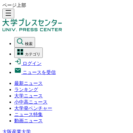
ページ上部
density_medium
検索
カテゴリ
ログイン
ニュースを受信
最新ニュース
ランキング
大学ニュース
小中高ニュース
大学発ベンチャー
ニュース特集
動画ニュース
大阪産業大学