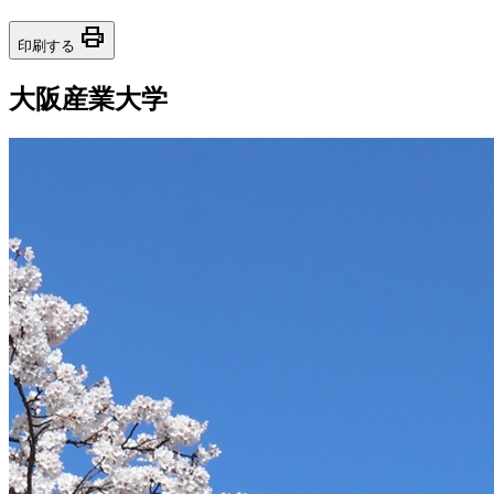
print
印刷する
大阪産業大学