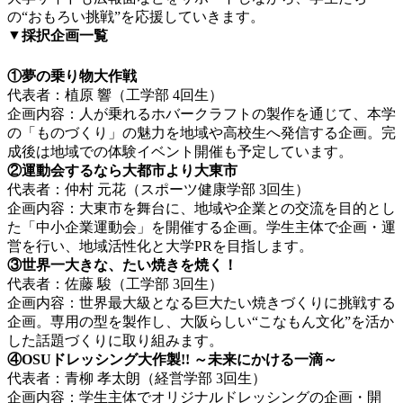
の“おもろい挑戦”を応援していきます。
▼
採択企画一覧
①夢の乗り物大作戦
代表者：植原 響（工学部 4回生）
企画内容：人が乗れるホバークラフトの製作を通じて、本学
の「ものづくり」の魅力を地域や高校生へ発信する企画。完
成後は地域での体験イベント開催も予定しています。
②運動会するなら大都市より大東市
代表者：仲村 元花（スポーツ健康学部 3回生）
企画内容：大東市を舞台に、地域や企業との交流を目的とし
た「中小企業運動会」を開催する企画。学生主体で企画・運
営を行い、地域活性化と大学PRを目指します。
③世界一大きな、たい焼きを焼く！
代表者：佐藤 駿（工学部 3回生）
企画内容：世界最大級となる巨大たい焼きづくりに挑戦する
企画。専用の型を製作し、大阪らしい“こなもん文化”を活か
した話題づくりに取り組みます。
④OSUドレッシング大作製!! ～未来にかける一滴～
代表者：青柳 孝太朗（経営学部 3回生）
企画内容：学生主体でオリジナルドレッシングの企画・開