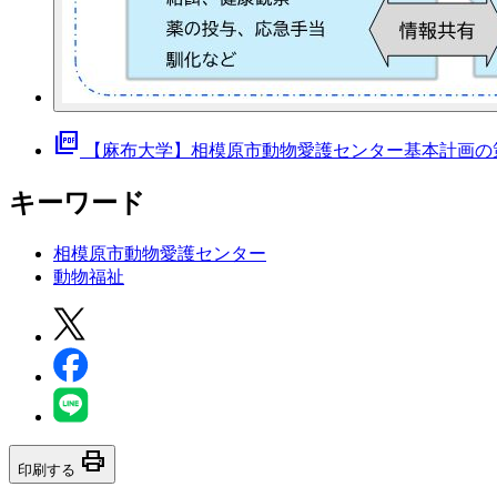
picture_as_pdf
【麻布大学】相模原市動物愛護センター基本計画の
キーワード
相模原市動物愛護センター
動物福祉
print
印刷する