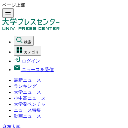
ページ上部
density_medium
検索
カテゴリ
ログイン
ニュースを受信
最新ニュース
ランキング
大学ニュース
小中高ニュース
大学発ベンチャー
ニュース特集
動画ニュース
麻布大学