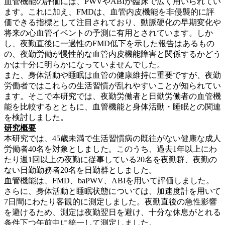
血管機能の評価には、PWVやABIが臨床で広く用いられてい
ます。これに加え、FMDは、血管内皮機能を非侵襲的に評
価できる指標として注目されており、動脈硬化の早期変化や
将来の心血管イベントの予測に有用とされています。しか
し、夜勤直後に一過性のFMD低下を示した報告はあるもの
の、夜勤労働が慢性的な血管内皮機能障害と関係するかどう
かは十分に明らかになっていませんでした。
また、身体活動や睡眠は血管の健康維持に重要ですが、夜勤
労働者ではこれらの生活習慣が乱れやすいことが知られてい
ます。そこで本研究では、夜勤労働者と日勤労働者の血管機
能を比較するとともに、血管機能と身体活動・睡眠との関連
を検討しました。
研究概要
本研究では、45歳未満で生活習慣病の既往がない健康な成人
労働者40名を対象としました。このうち、過去1年以上にわ
たり週1回以上の夜勤に従事している20名を夜勤群、夜勤の
ない日勤勤務者20名を日勤群としました。
血管機能は、FMD、baPWV、ABIを用いて評価しました。
さらに、身体活動と睡眠状態については、加速度計を用いて
7日間にわたり客観的に測定しました。夜勤直後の急性影響
を避けるため、測定は夜勤翌日を避け、十分な休息がとれる
条件下つ午前中に統一して測定しました。