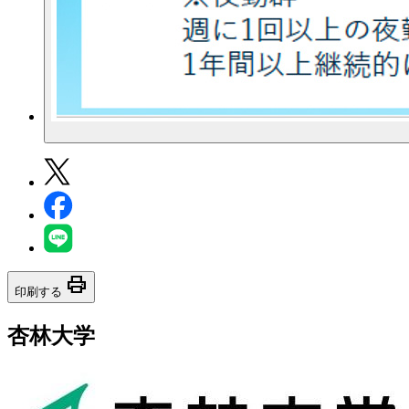
print
印刷する
杏林大学