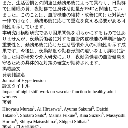
また、生活習慣との関連は勤務形態によって異なり、日勤群
では睡眠の質、夜勤群では身体活動量がFMDと関連してい
ました。このことは、血管機能の維持・改善に向けた対策が
一律ではなく、勤務形態に応じて重点を変える必要がある可
能性を示しています。
本研究は横断研究であり因果関係を明らかにするものではあ
りませんが、夜勤労働者に対する血管内皮機能の早期評価の
重要性と、勤務形態に応じた生活習慣介入の可能性を示す成
果です。今後は、夜勤頻度や勤務形態の違いをより詳細に評
価した縦断研究や介入研究により、夜勤労働者の血管健康を
守るための具体的な対策の確立が期待されます。
掲載論文
発表雑誌名
Journal of Hypertension
論文タイトル
Impact of night shift work on vascular function in healthy adult
workers
著者
1
2
3
Hiroyasu Murata
, Ai Hirasawa
, Ayumu Sakurai
, Daichi
3
4
5
5
Takano
, Shotaro Saito
, Marina Fukuie
, Rina Suzuki
, Masayoshi
6
7
7
Horino
, Shinya Matsushima
, Shigeki Shibata
著者（日本語表記）