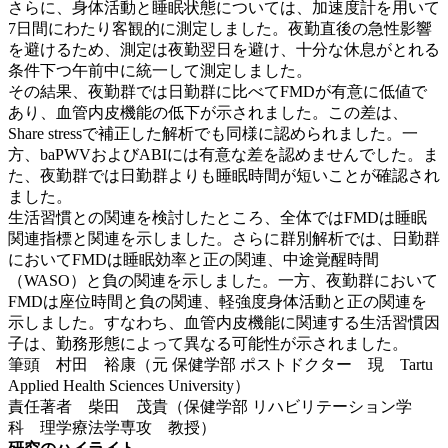
さらに、身体活動と睡眠状態については、加速度計を用いて
7日間にわたり客観的に測定しました。夜勤直後の急性影響
を避けるため、測定は夜勤翌日を避け、十分な休息がとれる
条件下つ午前中に統一して測定しました。
その結果、夜勤群では日勤群に比べてFMDが有意に低値で
あり、血管内皮機能の低下が示されました。この差は、
Share stressで補正した解析でも同様に認められました。一
方、baPWVおよびABIには有意な差を認めませんでした。ま
た、夜勤群では日勤群よりも睡眠時間が短いことが確認され
ました。
生活習慣との関連を検討したところ、全体ではFMDは睡眠
関連指標と関連を示しました。さらに群別解析では、日勤群
においてFMDは睡眠効率と正の関連、中途覚醒時間
（WASO）と負の関連を示しました。一方、夜勤群において
FMDは座位時間と負の関連、軽強度身体活動と正の関連を
示しました。すなわち、血管内皮機能に関連する生活習慣因
子は、勤務形態によって異なる可能性が示されました。
筆頭 村田 裕康（元 保健学部 ポストドクター 現 Tartu
Applied Health Sciences University）
責任著者 柴田 茂貴（保健学部 リハビリテーション学
科 理学療法学専攻 教授）