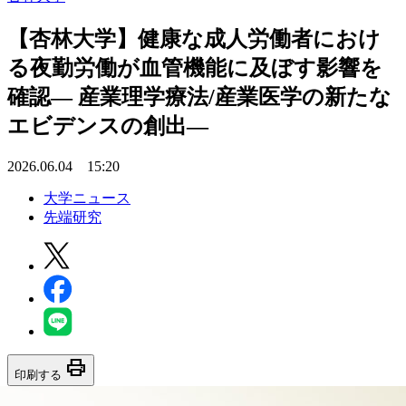
【杏林大学】健康な成人労働者におけ
る夜勤労働が血管機能に及ぼす影響を
確認― 産業理学療法/産業医学の新たな
エビデンスの創出―
2026.06.04 15:20
大学ニュース
先端研究
print
印刷する