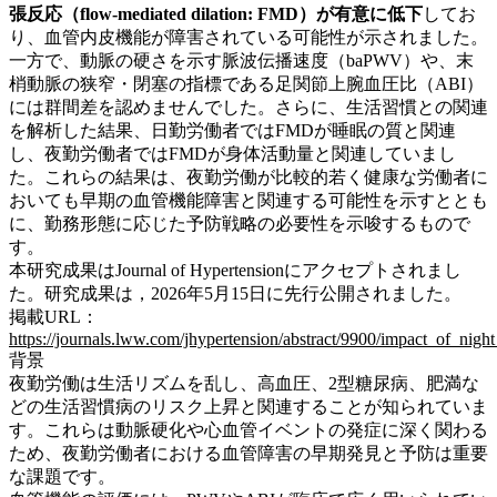
張反応（flow-mediated dilation: FMD）が有意に低下
してお
り、血管内皮機能が障害されている可能性が示されました。
一方で、動脈の硬さを示す脈波伝播速度（baPWV）や、末
梢動脈の狭窄・閉塞の指標である足関節上腕血圧比（ABI）
には群間差を認めませんでした。さらに、生活習慣との関連
を解析した結果、日勤労働者ではFMDが睡眠の質と関連
し、夜勤労働者ではFMDが身体活動量と関連していまし
た。これらの結果は、夜勤労働が比較的若く健康な労働者に
おいても早期の血管機能障害と関連する可能性を示すととも
に、勤務形態に応じた予防戦略の必要性を示唆するもので
す。
本研究成果はJournal of Hypertensionにアクセプトされまし
た。研究成果は，2026年5月15日に先行公開されました。
掲載URL：
https://journals.lww.com/jhypertension/abstract/9900/impact_of_nig
背景
夜勤労働は生活リズムを乱し、高血圧、2型糖尿病、肥満な
どの生活習慣病のリスク上昇と関連することが知られていま
す。これらは動脈硬化や心血管イベントの発症に深く関わる
ため、夜勤労働者における血管障害の早期発見と予防は重要
な課題です。