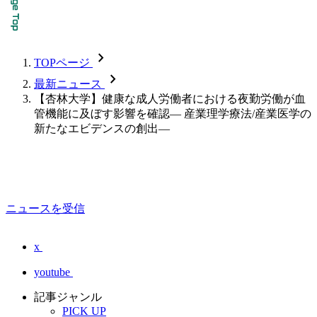
chevron_forward
TOPページ
chevron_forward
最新ニュース
【杏林大学】健康な成人労働者における夜勤労働が血
管機能に及ぼす影響を確認― 産業理学療法/産業医学の
新たなエビデンスの創出―
ニュースを受信
x
youtube
記事ジャンル
PICK UP