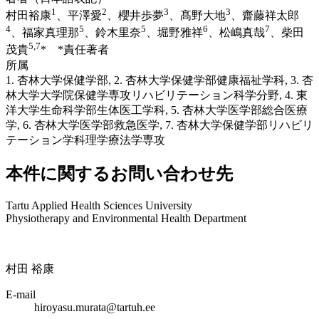
1
2
3
3
村田裕康
、平澤愛
、櫻井歩夢
、髙野大地
、齋藤祥太郎
4
5
5
6
7
、福家真理那
、鈴木里奈
、堀野雅祥
、松嶋真哉
、柴田
5,7
茂貴
* *責任著者
所属
1. 杏林大学保健学部, 2. 杏林大学保健学部健康福祉学科, 3. 杏
林大学大学院保健学専攻リハビリテーション科学分野, 4. 東
洋大学生命科学部生体医工学科, 5. 杏林大学医学部総合医療
学, 6. 杏林大学医学部救急医学, 7. 杏林大学保健学部リハビリ
テーション学科理学療法学専攻
本件に関するお問い合わせ先
Tartu Applied Health Sciences University
Physiotherapy and Environmental Health Department
村田 裕康
E-mail
hiroyasu.murata@tartuh.ee