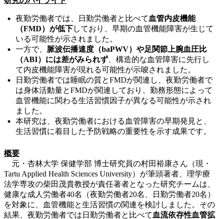
研究のハイライト
夜勤労働者では、日勤労働者と比べて
血管内皮機能
（FMD）が低下
しており、早期の血管機能障害が生じて
いる可能性が示されました。
一方で、
脈波伝播速度（baPWV）や足関節上腕血圧比
（ABI）には差がみられず
、構造的な血管障害に先行し
て内皮機能障害が現れる可能性が示唆されました。
日勤労働者では睡眠の質とFMDが関連し、夜勤労働者で
は身体活動量とFMDが関連しており、勤務形態によって
血管機能に関わる生活習慣因子が異なる可能性が示され
ました。
本研究は、夜勤労働者における血管障害の早期発見と、
生活習慣に着目した予防戦略の重要性を示す成果です。
概要
元・杏林大学 保健学部 博士研究員の村田裕康さん（現・
Tartu Applied Health Sciences University）が筆頭著者、理学療
法学専攻の柴田茂貴教授が責任著者となった研究チームは、
健康な成人労働者40名（夜勤労働者20名、日勤労働者20名）
を対象に、血管機能と生活習慣の関連を検討しました。その
結果、夜勤労働者では日勤労働者と比べて
血流依存性血管拡