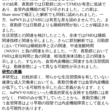
その結果、夜勤群では日勤群に比べてFMDが有意に低値で
あり、血管内皮機能の低下が示されました。この差は、
Share stressで補正した解析でも同様に認められました。一
方、baPWVおよびABIには有意な差を認めませんでした。ま
た、夜勤群では日勤群よりも睡眠時間が短いことが確認され
ました。
生活習慣との関連を検討したところ、全体ではFMDは睡眠
関連指標と関連を示しました。さらに群別解析では、日勤群
においてFMDは睡眠効率と正の関連、中途覚醒時間
（WASO）と負の関連を示しました。一方、夜勤群において
FMDは座位時間と負の関連、軽強度身体活動と正の関連を
示しました。すなわち、血管内皮機能に関連する生活習慣因
子は、勤務形態によって異なる可能性が示されました。
研究の意義
本研究は、比較的若く、明らかな生活習慣病を有していない
健康な成人労働者においても、夜勤労働者では血管内皮機能
が低下している可能性を示した点に意義があります。とく
に、baPWVやABIといった構造的変化を反映する指標には差
がなく、FMDのみが低下していたことから、夜勤労働に伴
う血管障害はより早期の段階では内皮機能障害として捉えら
れる可能性があります。