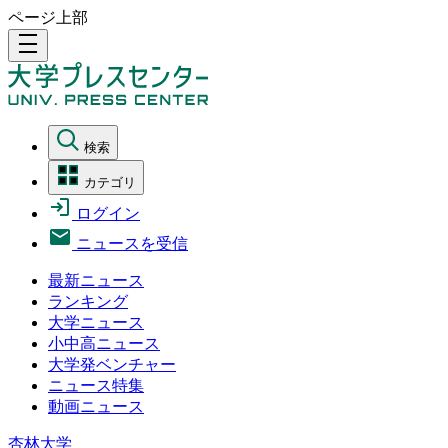
ページ上部
density_medium
検索
カテゴリ
ログイン
ニュースを受信
最新ニュース
ランキング
大学ニュース
小中高ニュース
大学発ベンチャー
ニュース特集
動画ニュース
杏林大学