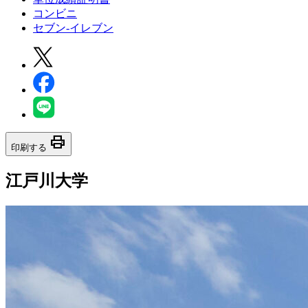
コンビニ
セブン‐イレブン
print
印刷する
江戸川大学