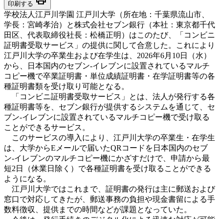
印刷する
学校法人江戸川学園 江戸川大学（所在地：千葉県流山市、
学長：宮崎孝治）と株式会社セブン銀行（本社：東京都千代
田区、代表取締役社長：松橋正明）はこのたび、「コンビニ
証明書受取サービス」の提供に関して合意した。これにより
江戸川大学の卒業生および在学生は、2026年6月10日（水）
から、日本国内のセブン‐イレブンに設置されているマルチ
コピー機で卒業証明書・単位成績証明書・在学証明書等の各
種証明書類を受け取り可能となる。
「コンビニ証明書受取サービス」とは、法人が発行する各
種証明書等を、セブン銀行が提供するシステムを通じて、セ
ブン-イレブンに設置されているマルチコピー機で受け取る
ことができるサービス。
このサービスの導入により、江戸川大学の卒業生・在学生
は、大学からEメールで届いたQRコードを日本国内のセブ
ン-イレブンのマルチコピー機にかざすだけで、申請から最
短2日（休業日除く）で各種証明書を受け取ることができる
ようになる。
江戸川大学ではこれまで、証明書の発行は主に郵送および
窓口で対応してきたが、郵送事務の負担や現金書留による手
数料徴収、提供までの時間などが課題となっていた。