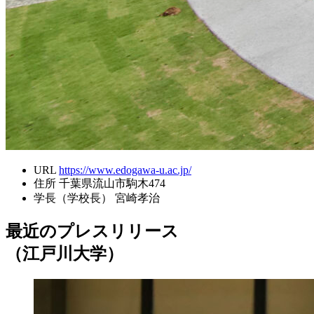
URL
https://www.edogawa-u.ac.jp/
住所
千葉県流山市駒木474
学長（学校長）
宮崎孝治
最近のプレスリリース
（江戸川大学）