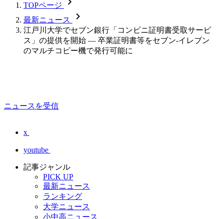
chevron_forward
TOPページ
chevron_forward
最新ニュース
江戸川大学でセブン銀行「コンビニ証明書受取サービ
ス」の提供を開始 ― 卒業証明書等をセブン-イレブン
のマルチコピー機で発行可能に
ニュースを受信
x
youtube
記事ジャンル
PICK UP
最新ニュース
ランキング
大学ニュース
小中高ニュース