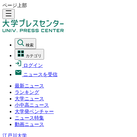
ページ上部
density_medium
検索
カテゴリ
ログイン
ニュースを受信
最新ニュース
ランキング
大学ニュース
小中高ニュース
大学発ベンチャー
ニュース特集
動画ニュース
江戸川大学