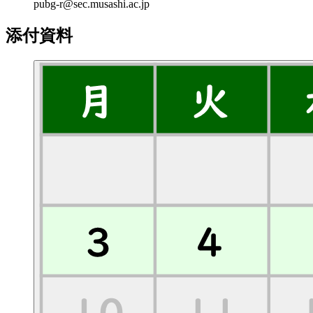
pubg-r@sec.musashi.ac.jp
添付資料