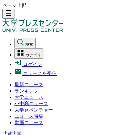
ページ上部
density_medium
検索
カテゴリ
ログイン
ニュースを受信
最新ニュース
ランキング
大学ニュース
小中高ニュース
大学発ベンチャー
ニュース特集
動画ニュース
武蔵大学