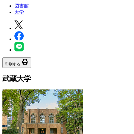
図書館
大学
print
印刷する
武蔵大学