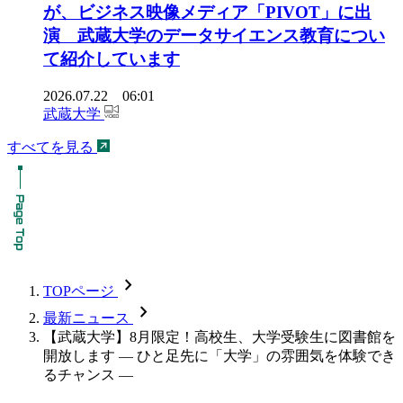
が、ビジネス映像メディア「PIVOT」に出
演 武蔵大学のデータサイエンス教育につい
て紹介しています
2026.07.22 06:01
武蔵大学
すべてを見る
chevron_forward
TOPページ
chevron_forward
最新ニュース
【武蔵大学】8月限定！高校生、大学受験生に図書館を
開放します — ひと足先に「大学」の雰囲気を体験でき
るチャンス —