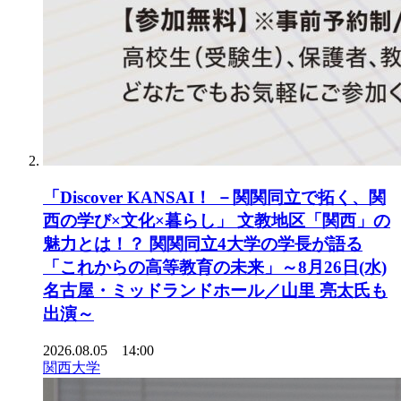
「Discover KANSAI！ －関関同立で拓く、関
西の学び×文化×暮らし」 文教地区「関西」の
魅力とは！？ 関関同立4大学の学長が語る
「これからの高等教育の未来」～8月26日(水)
名古屋・ミッドランドホール／山里 亮太氏も
出演～
2026.08.05 14:00
関西大学