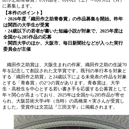
に募集します。
【本件のポイント】
・2026年度「織田作之助青春賞」の作品募集を開始。昨年
は関西の大学生が受賞
・24歳以下の若者が書いた短編小説が対象で、2025年度は
全国から285作品の応募
・関西大学のほか、大阪市、毎日新聞社などが入った実行
委員会が主催
織田作之助賞は、大阪生まれの作家、織田作之助の生誕70
年を記念して創設された文学賞です。既刊の単行本を対象と
する「織田作之助賞」と24歳以下による未発表の作品を対象
とする「青春賞」の2つの賞があります。青春賞は、大学
生・高校生を中心とする若い書き手を応援する公募賞として
年々関心が高まっており、2025年は全国から285作品が寄せ
られ、大阪芸術大学4年（当時）の高橋菜々実さんが受賞し
ました。受賞作は文芸誌『三田文学』に掲載されます。