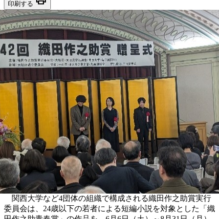
印刷する
関西大学など4団体の組織で構成される織田作之助賞実行
委員会は、24歳以下の若者による短編小説を対象とした「織
田作之助青春賞」の作品を、6月6日（土）～8月31日（月）