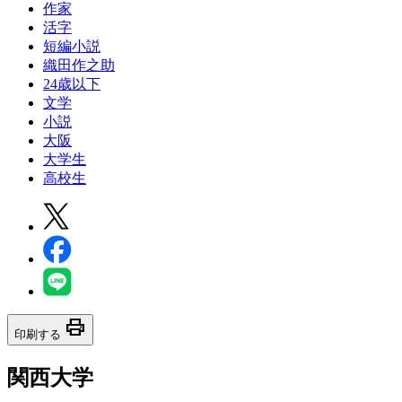
作家
活字
短編小説
織田作之助
24歳以下
文学
小説
大阪
大学生
高校生
print
印刷する
関西大学