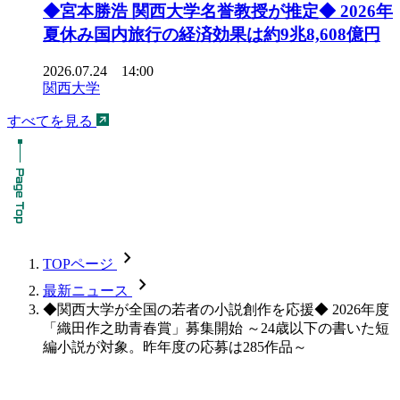
◆宮本勝浩 関西大学名誉教授が推定◆ 2026年
夏休み国内旅行の経済効果は約9兆8,608億円
2026.07.24 14:00
関西大学
すべてを見る
chevron_forward
TOPページ
chevron_forward
最新ニュース
◆関西大学が全国の若者の小説創作を応援◆ 2026年度
「織田作之助青春賞」募集開始 ～24歳以下の書いた短
編小説が対象。昨年度の応募は285作品～