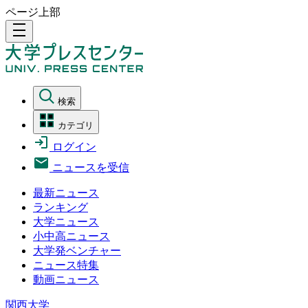
ページ上部
density_medium
検索
カテゴリ
ログイン
ニュースを受信
最新ニュース
ランキング
大学ニュース
小中高ニュース
大学発ベンチャー
ニュース特集
動画ニュース
関西大学