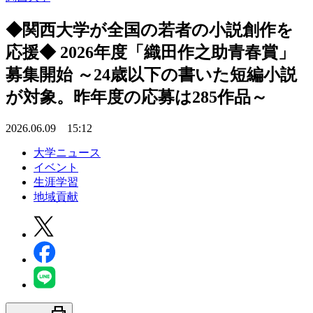
◆関西大学が全国の若者の小説創作を
応援◆ 2026年度「織田作之助青春賞」
募集開始 ～24歳以下の書いた短編小説
が対象。昨年度の応募は285作品～
2026.06.09 15:12
大学ニュース
イベント
生涯学習
地域貢献
print