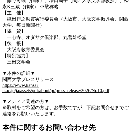
藤野可織（作家）、増田周子（関西大学文学部教授）、松
永K三蔵（作家） ※敬称略
【主 催】
織田作之助賞実行委員会（大阪市、大阪文学振興会、関西
大学、毎日新聞社）
【協 賛】
一心寺、オダサク倶楽部、丸善雄松堂
【後 援】
大阪府教育委員会
【特別協力】
三田文学会
▼本件の詳細▼
関西大学プレスリリース
https://www.kansai-
u.ac.jp/ja/assets/pdf/about/pr/press_release/2026/No10.pdf
▼メディア関連の方▼
※取材をご希望の方は、お手数ですが、下記お問合せまでご
連絡をお願いいたします。
本件に関するお問い合わせ先