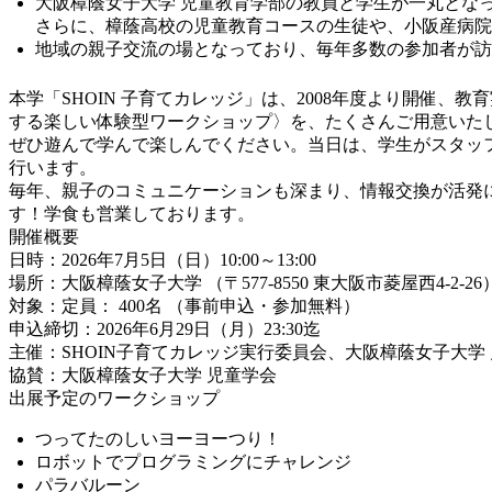
大阪樟蔭女子大学 児童教育学部の教員と学生が一丸とな
さらに、樟蔭高校の児童教育コースの生徒や、小阪産病院
地域の親子交流の場となっており、毎年多数の参加者が訪
本学「SHOIN 子育てカレッジ」は、2008年度より開催
する楽しい体験型ワークショップ〉を、たくさんご用意いた
ぜひ遊んで学んで楽しんでください。当日は、学生がスタッ
行います。
毎年、親子のコミュニケーションも深まり、情報交換が活発
す！学食も営業しております。
開催概要
日時：2026年7月5日（日）10:00～13:00
場所：大阪樟蔭女子大学 （〒577-8550 東大阪市菱屋西4-2-26
対象：定員： 400名 （事前申込・参加無料）
申込締切：2026年6月29日（月）23:30迄
主催：SHOIN子育てカレッジ実行委員会、大阪樟蔭女子大学
協賛：大阪樟蔭女子大学 児童学会
出展予定のワークショップ
つってたのしいヨーヨーつり！
ロボットでプログラミングにチャレンジ
パラバルーン