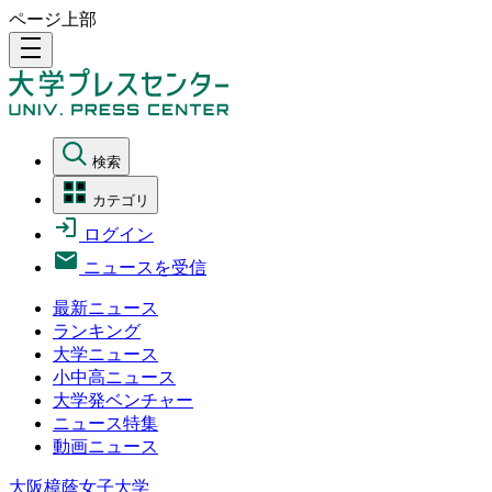
ページ上部
density_medium
検索
カテゴリ
ログイン
ニュースを受信
最新ニュース
ランキング
大学ニュース
小中高ニュース
大学発ベンチャー
ニュース特集
動画ニュース
大阪樟蔭女子大学