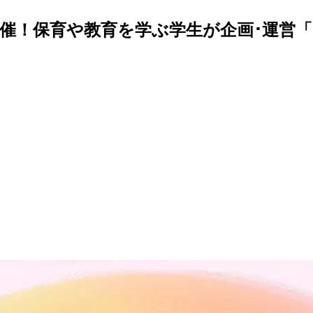
！保育や教育を学ぶ学生が企画･運営「SH