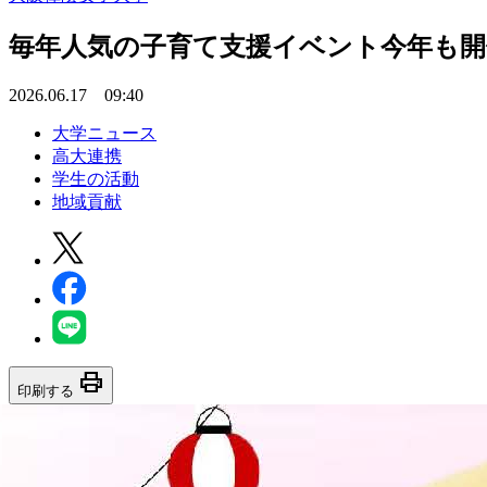
毎年人気の子育て支援イベント今年も開催
2026.06.17 09:40
大学ニュース
高大連携
学生の活動
地域貢献
print
印刷する